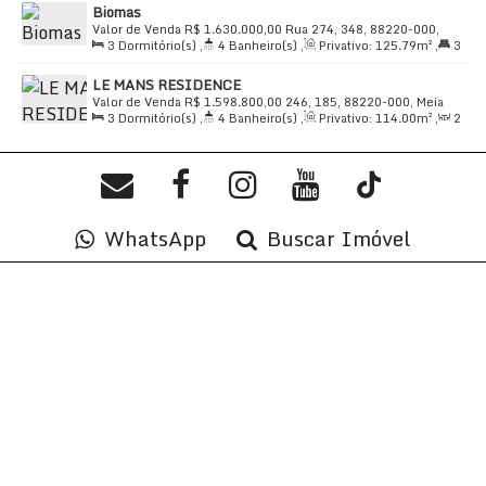
Biomas
117
.88
m²
Valor de Venda
R$
1.630.000,00
Rua 274, 348, 88220-000,
3
Dormitório(s)
,
4
Banheiro(s)
,
Privativo:
125
.79
m²
,
3
Meia Praia, Itapema, Santa Catarina, Brasil
Suíte(s)
,
Total:
125
.79
m²
,
2
Vaga(s)
,
Útil:
125
.79
m²
LE MANS RESIDENCE
Valor de Venda
R$
1.598.800,00
246, 185, 88220-000, Meia
3
Dormitório(s)
,
4
Banheiro(s)
,
Privativo:
114
.00
m²
,
2
Praia, Itapema, Santa Catarina, Brasil
Sala(s)
,
3
Suíte(s)
,
Total:
145
.00
m²
,
2
Vaga(s)
,
350m
Distância do Mar
,
Útil:
114
.00
m²
WhatsApp
Buscar Imóvel