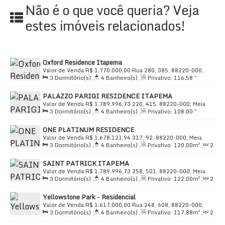
Não é o que você queria? Veja
Açougue
estes imóveis relacionados!
Banco
Bistrô com adega
Burger King
Escola 1º Grau
Oxford Residence Itapema
Valor de Venda
R$
1.770.000,00
Rua 280, 385, 88220-000,
Este imóvel, avaliado em
R$ 1.745.000,00
, é a
3
Dormitório(s)
,
4
Banheiro(s)
,
Privativo:
116
.58
~
Meia Praia, Itapema, Santa Catarina, Brasil
120
.41
m²
,
3
Suíte(s)
,
Total:
120
.41
m²
,
2
Vaga(s)
,
Útil:
oportunidade que você esperava para viver com
PALAZZO PARIGI RESIDENCE ITAPEMA
120
.41
m²
qualidade e estilo em um dos lugares mais desejados.
Valor de Venda
R$
1.789.996,73
220, 415, 88220-000, Meia
3
Dormitório(s)
,
4
Banheiro(s)
,
Privativo:
108
.00
~
Praia, Itapema, Santa Catarina, Brasil
Não perca a chance de conhecer o
111
.00
m²
,
2
Sala(s)
,
3
Suíte(s)
,
João Reis Itapema
Total:
199
.00
~
.
ONE PLATINUM RESIDENCE
202
.00
m²
,
2
Vaga(s)
,
Útil:
108
.00
~ 111
.00
m²
Agende sua visita e venha descobrir todos os detalhes
Valor de Venda
R$
1.678.121,94
317, 92, 88220-000, Meia
que este apartamento tem a oferecer.
3
Dormitório(s)
,
4
Banheiro(s)
,
Privativo:
120
.00
m²
,
2
Praia, Itapema, Santa Catarina, Brasil
Sala(s)
,
3
Suíte(s)
,
Total:
165
.00
m²
,
2
Vaga(s)
,
Útil:
SAINT PATRICK ITAPEMA
120
.00
m²
Valor de Venda
R$
1.789.996,73
258, 501, 88220-000, Meia
3
Dormitório(s)
,
4
Banheiro(s)
,
Privativo:
122
.00
m²
,
2
Praia, Itapema, Santa Catarina, Brasil
Sala(s)
,
3
Suíte(s)
,
Total:
189
.00
m²
,
3
Vaga(s)
,
Útil:
Yellowstone Park - Residencial
122
.00
m²
Valor de Venda
R$
1.617.000,00
Rua 248, 608, 88220-000,
3
Dormitório(s)
,
4
Banheiro(s)
,
Privativo:
117
.88
m²
,
2
Meia Praia, Itapema, Santa Catarina, Brasil
Sala(s)
,
3
Suíte(s)
,
Total:
117
.88
m²
,
2
Vaga(s)
,
Útil: