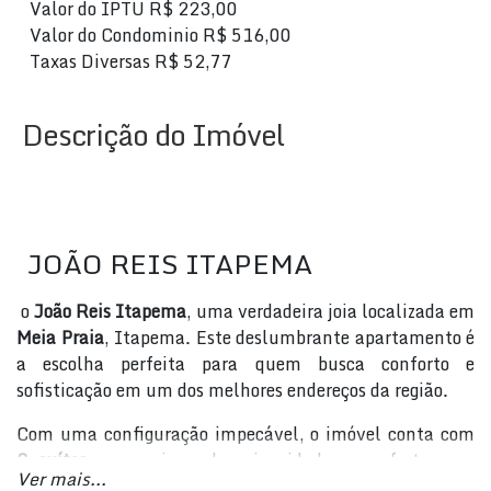
Valor do IPTU
R$
223,00
Valor do Condominio
R$
516,00
Taxas Diversas
R$
52,77
Descrição do Imóvel
JOÃO REIS ITAPEMA
o
João Reis Itapema
, uma verdadeira joia localizada em
Meia Praia
, Itapema. Este deslumbrante apartamento é
a escolha perfeita para quem busca conforto e
sofisticação em um dos melhores endereços da região.
Com uma configuração impecável, o imóvel conta com
3 suítes
, proporcionando privacidade e conforto para
Ver mais...
toda a família. A área total de
135m²
oferece espaço