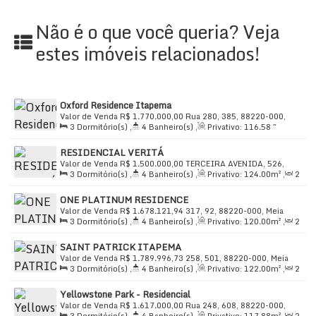
integração entre os ambientes e uma experiência
Não é o que você queria? Veja
gastronômica única.
estes imóveis relacionados!
Área de Serviço
: Completa e espaçosa.
Churrasqueira
: Duas opções para momentos de
lazer com família e amigos.
Bicicletário
: Espaço exclusivo para ciclistas.
Oxford Residence Itapema
Condomínio Fechado
: Segurança e privacidade
Valor de Venda
R$
1.770.000,00
Rua 280, 385, 88220-000,
3
Dormitório(s)
,
4
Banheiro(s)
,
Privativo:
116
.58
~
Meia Praia, Itapema, Santa Catarina, Brasil
garantidas, com circuito de TV e sistema de
120
.41
m²
,
3
Suíte(s)
,
Total:
120
.41
m²
,
2
Vaga(s)
,
Útil:
alarme.
RESIDENCIAL VERITÁ
120
.41
m²
Valor de Venda
R$
1.500.000,00
TERCEIRA AVENIDA, 526,
Acesso a Deficientes
: Infraestrutura preparada
3
Dormitório(s)
,
4
Banheiro(s)
,
Privativo:
124
.00
m²
,
2
88220-000, Meia Praia, Itapema, Santa Catarina, Brasil
para todos.
Sala(s)
,
3
Suíte(s)
,
Total:
199
.00
m²
,
2
Vaga(s)
,
Útil:
ONE PLATINUM RESIDENCE
124
.00
m²
Facilidades na Porta de Casa:
Valor de Venda
R$
1.678.121,94
317, 92, 88220-000, Meia
3
Dormitório(s)
,
4
Banheiro(s)
,
Privativo:
120
.00
m²
,
2
Praia, Itapema, Santa Catarina, Brasil
Sala(s)
,
3
Suíte(s)
,
Total:
165
.00
m²
,
2
Vaga(s)
,
Útil:
Academias de Ginástica
: Mantenha-se em forma
SAINT PATRICK ITAPEMA
120
.00
m²
com facilidade.
Valor de Venda
R$
1.789.996,73
258, 501, 88220-000, Meia
3
Dormitório(s)
,
4
Banheiro(s)
,
Privativo:
122
.00
m²
,
2
Praia, Itapema, Santa Catarina, Brasil
Açougue, Bistrô com Adega e Burger King
:
Sala(s)
,
3
Suíte(s)
,
Total:
189
.00
m²
,
3
Vaga(s)
,
Útil:
Conveniência e gastronomia ao seu alcance.
Yellowstone Park - Residencial
122
.00
m²
Valor de Venda
R$
1.617.000,00
Rua 248, 608, 88220-000,
Banca de Revistas e Banco
: Tudo o que você