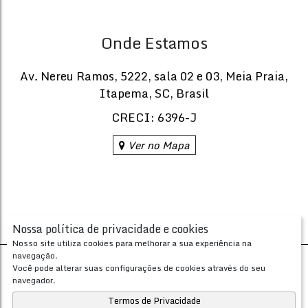
Onde Estamos
Av. Nereu Ramos
,
5222
,
sala 02 e 03
,
Meia Praia
,
Itapema
,
SC
,
Brasil
CRECI: 6396-J
Ver no Mapa
Nossa política de privacidade e cookies
Nosso site utiliza cookies para melhorar a sua experiência na
navegação.
Desenvolvido com
por
Você pode alterar suas configurações de cookies através do seu
Apresenta.me ~ Plataforma Imobiliária
navegador.
Copyright © 2026 ~ 0.0000s
Termos de Privacidade