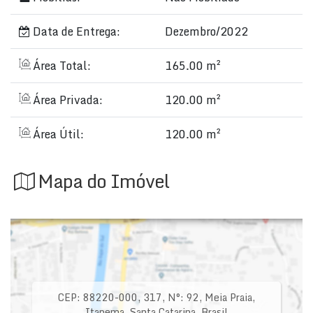
Data de Entrega:
Dezembro/2022
Área Total:
165.00 m²
Área Privada:
120.00 m²
Área Útil:
120.00 m²
Mapa do Imóvel
CEP: 88220-000
,
317
,
N°:
92
,
Meia Praia
,
Itapema
,
Santa Catarina
,
Brasil