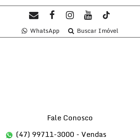
Sala(s)
,
3
Suíte(s)
,
Total:
135
.00
m²
,
2
Vaga(s)
,
320m
Distância do Mar
,
Útil:
116
.00
m²
WhatsApp
Buscar Imóvel
Fale Conosco
(47) 99711-3000 - Vendas