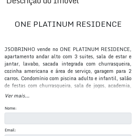
Descrição do Imóvel
ONE PLATINUM RESIDENCE
JSOBRINHO vende no ONE PLATINUM RESIDENCE,
apartamento andar alto com 3 suites, sala de estar e
jantar, lavabo, sacada integrada com churrasqueira,
cozinha americana e área de serviço, garagem para 2
carros. Condomínio com piscina adulto e infantil, salão
de festas com churrasqueira, sala de jogos, academia,
sauna, espaço kids. Agende sua visita HOJE MESMO!
Ver mais...
Nome:
Email: