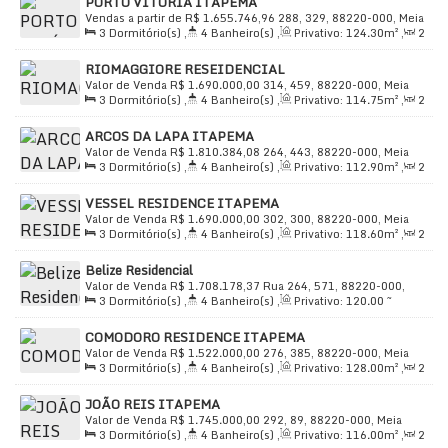
PORTO VITÓRIA ITAPEMA
Vendas a partir de
R$
1.655.746,96
288, 329, 88220-000, Meia
3
Dormitório(s)
,
4
Banheiro(s)
,
Privativo:
124
.30
m²
,
2
Praia, Itapema, Santa Catarina, Brasil
Sala(s)
,
3
Suíte(s)
,
Total:
225
.00
m²
,
2
Vaga(s)
,
Útil:
RIOMAGGIORE RESEIDENCIAL
124
.30
m²
Valor de Venda
R$
1.690.000,00
314, 459, 88220-000, Meia
3
Dormitório(s)
,
4
Banheiro(s)
,
Privativo:
114
.75
m²
,
2
Praia, Itapema, Santa Catarina, Brasil
Sala(s)
,
3
Suíte(s)
,
Total:
156
.90
m²
,
2
Vaga(s)
,
650m
ARCOS DA LAPA ITAPEMA
Distância do Mar
,
Útil:
114
.75
m²
Valor de Venda
R$
1.810.384,08
264, 443, 88220-000, Meia
3
Dormitório(s)
,
4
Banheiro(s)
,
Privativo:
112
.90
m²
,
2
Praia, Itapema, Santa Catarina, Brasil
Sala(s)
,
3
Suíte(s)
,
Total:
185
.00
m²
,
2
Vaga(s)
,
Útil:
VESSEL RESIDENCE ITAPEMA
112
.90
m²
Valor de Venda
R$
1.690.000,00
302, 300, 88220-000, Meia
3
Dormitório(s)
,
4
Banheiro(s)
,
Privativo:
118
.60
m²
,
2
Praia, Itapema, Santa Catarina, Brasil
Sala(s)
,
3
Suíte(s)
,
Total:
208
.00
m²
,
2
Vaga(s)
,
500m
Belize Residencial
Distância do Mar
,
Útil:
118
.60
m²
Valor de Venda
R$
1.708.178,37
Rua 264, 571, 88220-000,
3
Dormitório(s)
,
4
Banheiro(s)
,
Privativo:
120
.00
~
Meia Praia, Itapema, Santa Catarina, Brasil
122
.55
m²
,
2
Sala(s)
,
3
Suíte(s)
,
Total:
120
.00
m²
,
2
COMODORO RESIDENCE ITAPEMA
Vaga(s)
,
Útil:
120
.00
m²
Valor de Venda
R$
1.522.000,00
276, 385, 88220-000, Meia
3
Dormitório(s)
,
4
Banheiro(s)
,
Privativo:
128
.00
m²
,
2
Praia, Itapema, Santa Catarina, Brasil
Sala(s)
,
3
Suíte(s)
,
Total:
228
.00
m²
,
2
Vaga(s)
,
Útil:
JOÃO REIS ITAPEMA
128
.00
m²
Valor de Venda
R$
1.745.000,00
292, 89, 88220-000, Meia
3
Dormitório(s)
,
4
Banheiro(s)
,
Privativo:
116
.00
m²
,
2
Praia, Itapema, Santa Catarina, Brasil