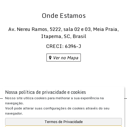
Onde Estamos
Av. Nereu Ramos
,
5222
,
sala 02 e 03
,
Meia Praia
,
Itapema
,
SC
,
Brasil
CRECI: 6396-J
Ver no Mapa
Nossa política de privacidade e cookies
Nosso site utiliza cookies para melhorar a sua experiência na
navegação.
Desenvolvido com
por
Você pode alterar suas configurações de cookies através do seu
Apresenta.me ~ Plataforma Imobiliária
navegador.
Copyright © 2026 ~ 0.0000s
Termos de Privacidade