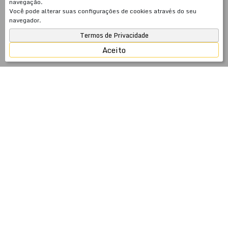
navegação.
Você pode alterar suas configurações de cookies através do seu
navegador.
Termos de Privacidade
Aceito
JSobrinho Imóveis — 26 anos cuidando do seu
patrimônio no litoral catarinense
Fundada em 2000, a JSobrinho Imóveis é uma
imobiliária com 26 anos de atuação especializada em
venda, aluguel anual e temporada em Meia Praia,
Itapema, Porto Belo e Balneário Camboriú — SC. Mais
do que intermediar negócios imobiliários, somos
especialistas em gestão de patrimônio: cuidamos do seu
imóvel com a mesma dedicação que você investiu para