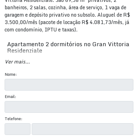
Vittoria Residenziale. São 69,58 m² privativos, 2
banheiros, 2 salas, cozinha, área de serviço, 1 vaga de
garagem e depósito privativo no subsolo. Aluguel de R$
3.500,00/mês (pacote de locação R$ 4.081,73/mês, já
com condomínio, IPTU e taxas).
Apartamento 2 dormitórios no Gran Vittoria
Residenziale
Ver mais...
Pronto para morar e decorado, o apartamento fica no
Gran Vittoria Residenziale, empreendimento novo
Nome:
entregue em 2024, em ótimo estado de conservação.
Boa distribuição de espaços para quem busca conforto e
praticidade no dia a dia em Itapema.
Email:
2 dormitórios, sendo 1 suíte
2 banheiros
2 salas (estar e jantar)
Telefone:
Cozinha e área de serviço
Sacada com churrasqueira