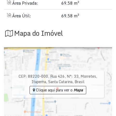
Área Privada:
69.58 m²
Área Útil:
69.58 m²
Mapa do Imóvel
CEP: 88220-000
,
Rua 426
,
N°:
33
,
Morretes
,
Itapema
,
Santa Catarina
,
Brasil
Clique aqui para ver o
Mapa