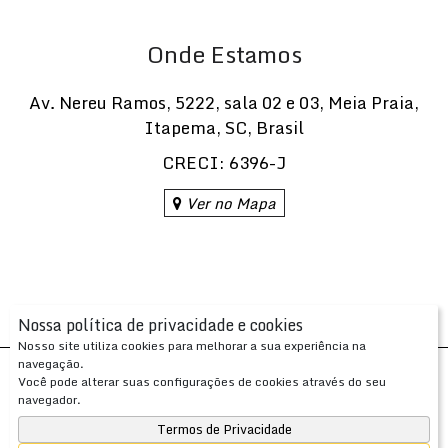
Quais são as áreas de lazer do
Gran Vittoria Residenziale?
Onde Estamos
O condomínio conta com piscina aquecida, sauna, spa
Av. Nereu Ramos
,
5222
,
sala 02 e 03
,
Meia Praia
,
com hidromassagem, academia, espaço gourmet, salão
Itapema
,
SC
,
Brasil
de festas, salão de jogos, espaço kids, playground,
rooftop e terraço coletivo, com portaria 24h e segurança.
CRECI: 6396-J
Ver no Mapa
Nossa política de privacidade e cookies
Nosso site utiliza cookies para melhorar a sua experiência na
navegação.
Desenvolvido com
por
Você pode alterar suas configurações de cookies através do seu
Apresenta.me ~ Plataforma Imobiliária
navegador.
Copyright © 2026 ~ 0.0000s
Termos de Privacidade