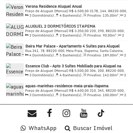
Sala(s)
,
Total:
72
.00
m²
,
1
Vaga(s)
,
120m
Distância do
comércio, escolas e a poucos minutos da Meia Praia.
Verona Residence Aluguel Anual
Mar
,
Útil:
63
.00
m²
Preço de Aluguel (Mensal)
R$
6.500,00
317B, 144, 88220-000,
3
Dormitório(s)
,
4
Banheiro(s)
,
Privativo:
135
.00
m²
,
2
Meia Praia, Itapema, Santa Catarina, Brasil
Valores da locação
Sala(s)
,
3
Suíte(s)
,
Total:
165
.00
m²
,
3
Vaga(s)
,
Útil:
ALUGUEL 2 DORMITÓRIOS ITAPEMA
135
.00
m²
Aluguel: R$ 3.500,00/mês
Preço de Aluguel (Mensal)
R$
3.350,00
220, 290, 88220-000,
2
Dormitório(s)
,
2
Banheiro(s)
,
Privativo:
90
.00
m²
,
2
Meia Praia, Itapema, Santa Catarina, Brasil
Condomínio: R$ 460,00 · IPTU: R$ 92,21 · Taxas:
Sala(s)
,
1
Suíte(s)
,
Total:
112
.29
m²
,
1
Vaga(s)
,
250m
R$ 29,52
Beira Mar Palace – Apartamento 4 Suites para Aluguel
Distância do Mar
,
Útil:
90
.00
m²
Anual na Meia Praia
Rua 241, 78, 88220-000, Meia Praia, Itapema, Santa Catarina,
Pacote de locação: R$ 4.081,73/mês
4
Dormitório(s)
,
5
Banheiro(s)
,
Privativo:
189
.00
m²
,
2
Brasil
Garantias aceitas: seguro-fiança ou
~ 3
Sala(s)
,
4
Suíte(s)
,
Total:
265
.00
m²
,
3
Vaga(s)
,
50m
Essence Club – Apto 3 Suítes Mobiliado para Aluguel na
depósito/caução
Distância do Mar
,
Útil:
189
.00
m²
Meia Praia, Itapema
Preço de Aluguel (Mensal)
R$
5.500,00
306, 200, 88220-000,
3
Dormitório(s)
,
4
Banheiro(s)
,
Privativo:
142
.00
m²
,
2
Meia Praia, Itapema, Santa Catarina, Brasil
Agende sua visita
com a JSobrinho Imóveis: (47)
Sala(s)
,
3
Suíte(s)
,
Total:
199
.00
m²
,
2
Vaga(s)
,
350m
99217-5222 (aluguel).
aguas-marinhas-residence-meia-praia-itapema
Distância do Mar
,
Útil:
142
.00
m²
Preço de Aluguel (Mensal)
R$
4.400,00
310, 345, 88220-000,
3
Dormitório(s)
,
3
Banheiro(s)
,
Privativo:
100
.00
m²
,
2
Meia Praia, Itapema, Santa Catarina, Brasil
Perguntas frequentes sobre o apartamento
Sala(s)
,
1
Suíte(s)
,
Total:
115
.00
m²
,
2
Vaga(s)
,
Útil:
em Morretes (Gran Vittoria)
100
.00
m²
Qual o valor do aluguel?
WhatsApp
Buscar Imóvel
O aluguel é de R$ 3.500,00/mês. Com condomínio (R$