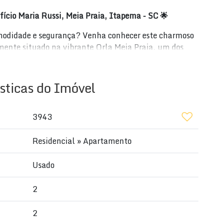
ício Maria Russi, Meia Praia, Itapema - SC 🌟
modidade e segurança? Venha conhecer este charmoso
mente situado na vibrante Orla Meia Praia, um dos
a Russi, 88220-000, Meia Praia, Itapema, SC.
sticas do Imóvel
3943
Residencial
»
Apartamento
e rotativa)
Usado
2
2