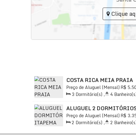
Clique aq
COSTA RICA MEIA PRAIA
Preço de Aluguel (Mensal)
R$
5.5
Meia Praia, Itapema, Santa Catarina
3
Dormitório(s)
,
4
Banheiro(s
2
Sala(s)
,
3
Suíte(s)
,
Total:
2
Vaga(s)
,
Útil:
138
.90
m²
ALUGUEL 2 DORMITÓRIOS
Preço de Aluguel (Mensal)
R$
3.3
Meia Praia, Itapema, Santa Catarina
2
Dormitório(s)
,
2
Banheiro(s
Sala(s)
,
1
Suíte(s)
,
Total:
11
Distância do Mar
,
Útil:
90
.00
m²