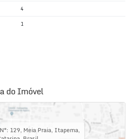
4
1
a do Imóvel
N°:
129
,
Meia Praia
,
Itapema
,
atarina
,
Brasil