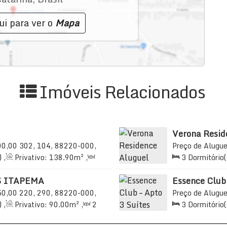
ui para ver o
Mapa
Imóveis Relacionados
Verona Resid
00,00
302, 104, 88220-000,
Preço de Alugue
, Brasil
000, Meia Praia,
)
,
Privativo:
138
.90
m²
,
3
Dormitório(
41
.99
~ 242
.00
m²
,
3
2
Sala(s)
,
3
S
Útil:
135
.00
m²
 ITAPEMA
Essence Club 
na Meia Prai
50,00
220, 290, 88220-000,
Preço de Alugue
, Brasil
Meia Praia, Itap
)
,
Privativo:
90
.00
m²
,
2
3
Dormitório(
2
.29
m²
,
1
Vaga(s)
,
250m
2
Sala(s)
,
3
S
350m
Distância