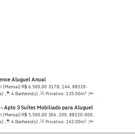
ence Aluguel Anual
l (Mensal)
R$
6.500,00
317B, 144, 88220-
 Itapema, Santa Catarina, Brasil
s)
,
4
Banheiro(s)
,
Privativo:
135
.00
m²
,
uíte(s)
,
Total:
165
.00
m²
,
3
Vaga(s)
,
– Apto 3 Suítes Mobiliado para Aluguel
a, Itapema
l (Mensal)
R$
5.500,00
306, 200, 88220-000,
ema, Santa Catarina, Brasil
s)
,
4
Banheiro(s)
,
Privativo:
142
.00
m²
,
uíte(s)
,
Total:
199
.00
m²
,
2
Vaga(s)
,
 do Mar
,
Útil:
142
.00
m²