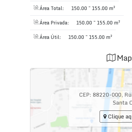
Bangalô lounge
Salão de festas
Área Total:
150.00 ~ 155.00 m²
📍
Endereço privilegiado:
Ru
Área Privada:
150.00 ~ 155.00 m²
Área Útil:
150.00 ~ 155.00 m²
Map
CEP: 88220-000
,
Ru
Santa C
Clique aq