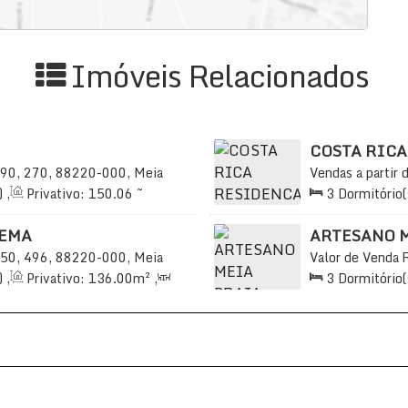
Imóveis Relacionados
COSTA RICA
90, 270, 88220-000, Meia
Vendas a partir 
sil
Praia, Itapema, 
)
,
Privativo:
150
.06
~
3
Dormitório(
s)
,
Total:
245
.00
m²
,
2 ~
2
Sala(s)
,
3
S
4
m²
Vaga(s)
,
Útil:
PEMA
ARTESANO 
50, 496, 88220-000, Meia
Valor de Venda
sil
Praia, Itapema, 
)
,
Privativo:
136
.00
m²
,
3
Dormitório(
15
.00
m²
,
3
Vaga(s)
,
2
Sala(s)
,
3
S
36
.00
m²
Útil:
135
.00
m²