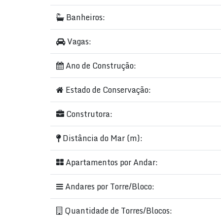
🏋️‍♂️
Lazer completo:
Banheiros:
Academia
Bicicletário
Vagas:
Churrasqueira
Ano de Construção:
Piscina adulto
Estado de Conservação:
Piscina infantil
Hidromassagem
Construtora:
Quiosque gourmet
Lounge externo
Distância do Mar (m):
Sala de jogos
Quadra poliesportiva
Apartamentos por Andar:
Funcional
Pet care
Andares por Torre/Bloco:
Playground
Brinquedoteca
Quantidade de Torres/Blocos:
Solarium