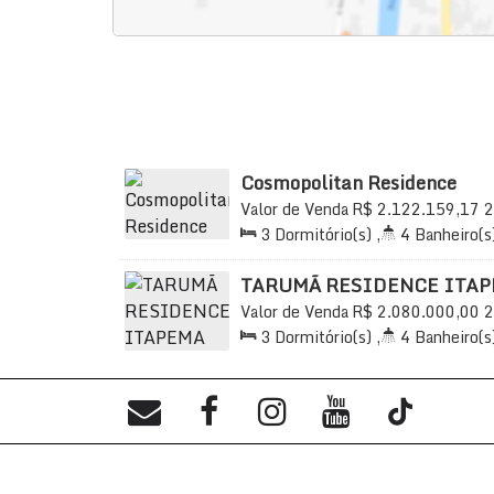
Cosmopolitan Residence
Valor de Venda
R$
2.122.159,17
2
Praia, Itapema, Santa Catarina, Bra
3
Dormitório(s)
,
4
Banheiro(s
151
.16
m²
,
2
Sala(s)
,
3
Suíte(
3
Vaga(s)
,
Útil:
150
.06
~ 151
.1
TARUMÃ RESIDENCE ITA
Valor de Venda
R$
2.080.000,00
2
Praia, Itapema, Santa Catarina, Bra
3
Dormitório(s)
,
4
Banheiro(s
2
Sala(s)
,
3
Suíte(s)
,
Total:
2
650m
Distância do Mar
,
Útil:
1