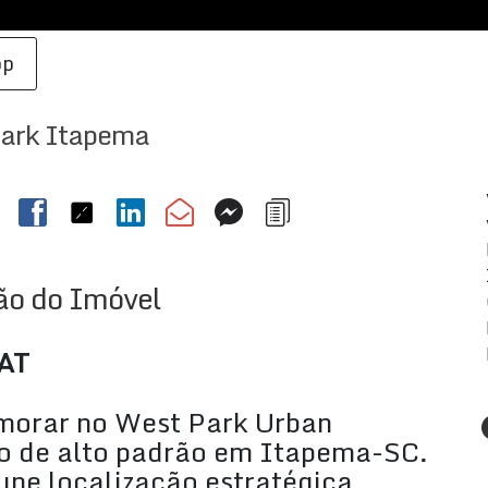
pp
ark Itapema
ão do Imóvel
AT
e morar no West Park Urban
o de alto padrão em Itapema-SC.
une localização estratégica,