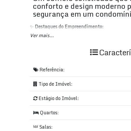
conforto e design moderno 
segurança em um condomíni
✨
Destaques do Empreendimento:
Ver mais...
Apartamentos com 3 suítes, 3 quartos e 
Caracterí
2 salas
Área privada e total de 150 a 155 m²
Referência:
3 a 4 vagas de garagem
Tipo de Imóvel:
Cozinha e área de serviço
Aquecimento central
Estágio do Imóvel:
Alarme e circuito de TV
Quartos:
Decorado
Salas: