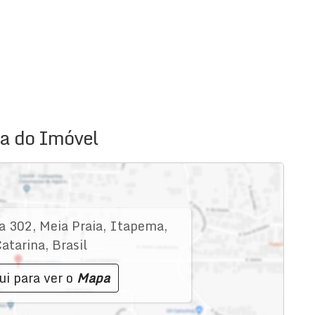
a 302 – Meia Praia, Itapema/SC
a do Imóvel
a 302
,
Meia Praia
,
Itapema
,
atarina
,
Brasil
ui para ver o
Mapa