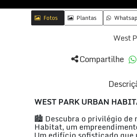
Fotos
Plantas
Whatsa
West P
Compartilhe
Descriç
WEST PARK URBAN HABIT
🏙️ Descubra o privilégio d
Habitat, um empreendiment
Um edifício sofisticado que 