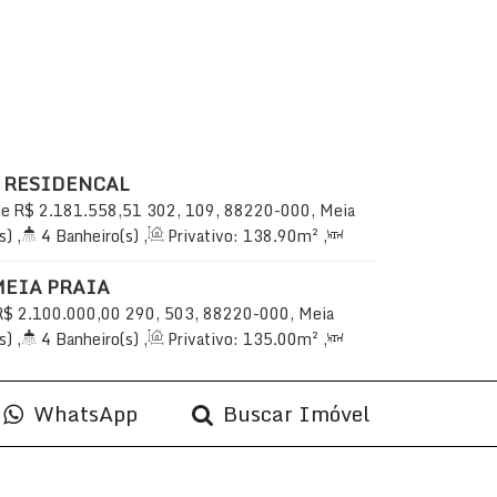
 RESIDENCAL
de
R$
2.181.558,51
302, 109, 88220-000, Meia
Santa Catarina, Brasil
s)
,
4
Banheiro(s)
,
Privativo:
138
.90
m²
,
uíte(s)
,
Total:
241
.99
~ 242
.00
m²
,
3
138
.90
m²
MEIA PRAIA
R$
2.100.000,00
290, 503, 88220-000, Meia
Santa Catarina, Brasil
s)
,
4
Banheiro(s)
,
Privativo:
135
.00
m²
,
uíte(s)
,
Total:
165
.00
m²
,
2
Vaga(s)
,
WhatsApp
Buscar Imóvel