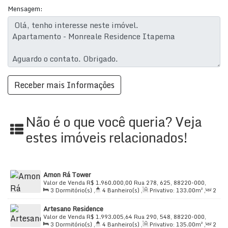
Apartamento
Mensagem:
🛏
3 quartos, todos suítes
🚿
4 banheiros
🚗
2 vagas de garagem
🛋
2 salas
– ambientes para integração e
convivência
Não é o que você queria? Veja
🍽
Cozinha
estes imóveis relacionados!
🧺
Área de serviço
🏷
Decorado
– acabamento pronto para receber a
sua personalidade
Amon Rá Tower
Valor de Venda
R$
1.960.000,00
Rua 278, 625, 88220-000,
🏢 Estrutura e Comodidades do
3
Dormitório(s)
,
4
Banheiro(s)
,
Privativo:
133
.00
m²
,
2
Meia Praia, Itapema, Santa Catarina, Brasil
Sala(s)
,
3
Suíte(s)
,
Total:
133
.00
m²
,
2
Vaga(s)
,
Útil:
Condomínio / Entorno
Artesano Residence
133
.00
m²
Valor de Venda
R$
1.993.005,64
Rua 290, 548, 88220-000,
3
Dormitório(s)
,
4
Banheiro(s)
,
Privativo:
135
.00
m²
,
2
Meia Praia, Itapema, Santa Catarina, Brasil