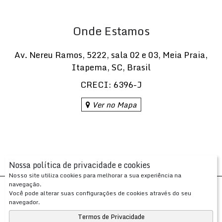
Praia, Itapema/SC
, uma excelente opção para morar ou
investir em um imóvel de alto padrão na região.
Onde Estamos
Av. Nereu Ramos
,
5222
,
sala 02 e 03
,
Meia Praia
,
Itapema
,
SC
,
Brasil
CRECI: 6396-J
Ver no Mapa
Nossa política de privacidade e cookies
Nosso site utiliza cookies para melhorar a sua experiência na
navegação.
Desenvolvido com
por
Você pode alterar suas configurações de cookies através do seu
Apresenta.me ~ Plataforma Imobiliária
navegador.
Copyright © 2026 ~ 0.0000s
Termos de Privacidade