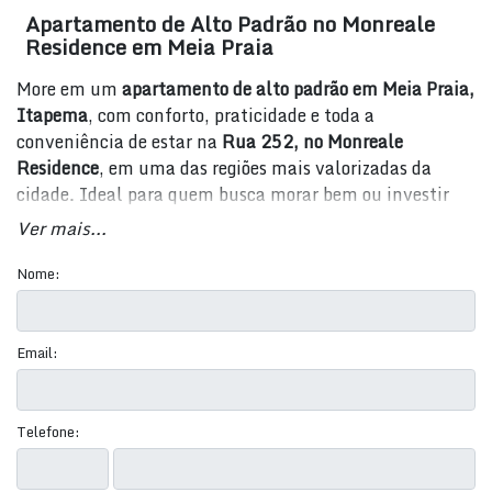
Apartamento de Alto Padrão no Monreale
Residence em Meia Praia
More em um
apartamento de alto padrão em Meia Praia,
Itapema
, com conforto, praticidade e toda a
conveniência de estar na
Rua 252, no Monreale
Residence
, em uma das regiões mais valorizadas da
cidade. Ideal para quem busca morar bem ou investir
em um imóvel moderno, completo e pronto para receber
Ver mais...
a família com muito estilo.
Nome:
💰
Imóvel para venda:
de
R$ 1.920.000,00
até
R$
1.970.000,00
📍
Endereço:
Rua 252, nº 522 – Monreale Residence,
Email:
Meia Praia, Itapema/SC
🏢
Tipo:
Residencial › Apartamento
📐
Área total/privativa/útil:
135 m²
Telefone:
✅ Características do