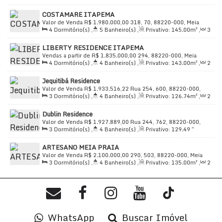
🏋️
Academia / Academias de ginástica
Sala(s)
,
3
Suíte(s)
,
Total:
135
.00
m²
,
2
Vaga(s)
,
650m
COSTAMARE ITAPEMA
Distância do Mar
,
Útil:
135
.00
m²
♿
Acesso a deficientes
Valor de Venda
R$
1.980.000,00
318, 70, 88220-000, Meia
4
Dormitório(s)
,
5
Banheiro(s)
,
Privativo:
145
.00
m²
,
3
Praia, Itapema, Santa Catarina, Brasil
Sala(s)
,
4
Suíte(s)
,
Total:
173
.00
m²
,
3
Vaga(s)
,
Útil:
💧
Água
LIBERTY RESIDENCE ITAPEMA
145
.00
m²
Vendas a partir de
R$
1.835.000,00
294, 88220-000, Meia
🔔
Alarme
4
Dormitório(s)
,
4
Banheiro(s)
,
Privativo:
143
.00
m²
,
2
Praia, Itapema, Santa Catarina, Brasil
Sala(s)
,
2
Suíte(s)
,
Total:
199
.00
m²
,
2
Vaga(s)
,
Útil:
🌡
Aquecimento central
Jequitibá Residence
143
.00
m²
Valor de Venda
R$
1.933.516,22
Rua 254, 600, 88220-000,
3
Dormitório(s)
,
4
Banheiro(s)
,
Privativo:
126
.74
m²
,
2
Meia Praia, Itapema, Santa Catarina, Brasil
🏬
Condomínio fechado
Sala(s)
,
3
Suíte(s)
,
Total:
126
.74
m²
,
2
Vaga(s)
,
Útil:
Dublin Residence
126
.74
m²
🔥
Churrasqueira
Valor de Venda
R$
1.927.889,00
Rua 244, 762, 88220-000,
3
Dormitório(s)
,
4
Banheiro(s)
,
Privativo:
129
.49
~
Meia Praia, Itapema, Santa Catarina, Brasil
131
.72
m²
,
3
Suíte(s)
,
Total:
129
.49
m²
,
2
Vaga(s)
,
Útil:
📺
Circuito de TV
ARTESANO MEIA PRAIA
129
.49
m²
Valor de Venda
R$
2.100.000,00
290, 503, 88220-000, Meia
🛗
Elevador
3
Dormitório(s)
,
4
Banheiro(s)
,
Privativo:
135
.00
m²
,
2
Praia, Itapema, Santa Catarina, Brasil
Sala(s)
,
3
Suíte(s)
,
Total:
165
.00
m²
,
2
Vaga(s)
,
Útil:
🚲
Bicicletário
135
.00
m²
🏙
Localizado em avenida
, com fácil acesso
WhatsApp
Buscar Imóvel
🏦
Banco
na região