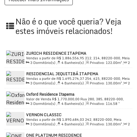
Não é o que você queria? Veja
estes imóveis relacionados!
ZURICH RESIDENCE ITAPEMA
Vendas a partir de
R$
1.886.556,95
212, 214, 88220-000, Meia
3
Dormitório(s)
,
4
Banheiro(s)
,
Privativo:
122
.00
m²
,
2
Praia, Itapema, Santa Catarina, Brasil
Sala(s)
,
3
Suíte(s)
,
Total:
235
.00
m²
,
2
Vaga(s)
,
Útil:
RESIDENCIAL JEQUITIBÁ ITAPEMA
122
.00
m²
Vendas a partir de
R$
1.695.274,37
254, 615, 88220-000, Meia
3
Dormitório(s)
,
4
Banheiro(s)
,
Privativo:
130
.00
m²
,
2
Praia, Itapema, Santa Catarina, Brasil
Sala(s)
,
3
Suíte(s)
,
Total:
245
.00
m²
,
2
Vaga(s)
,
Útil:
Oxford Residence Itapema
130
.00
m²
Valor de Venda
R$
1.770.000,00
Rua 280, 385, 88220-000,
3
Dormitório(s)
,
4
Banheiro(s)
,
Privativo:
116
.58
~
Meia Praia, Itapema, Santa Catarina, Brasil
120
.41
m²
,
3
Suíte(s)
,
Total:
120
.41
m²
,
2
Vaga(s)
,
Útil:
VERNON CLASSIC
120
.41
m²
Vendas a partir de
R$
1.890.684,03
242, 88220-000, Meia
3
Dormitório(s)
,
4
Banheiro(s)
,
Privativo:
130
.00
m²
,
2
Praia, Itapema, Santa Catarina, Brasil
Sala(s)
,
3
Suíte(s)
,
Total:
199
.00
m²
,
2
Vaga(s)
,
Útil:
ONE PLATINUM RESIDENCE
130
.00
m²