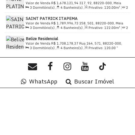
Valor de Venda
R$
1.678.121,94
317, 92, 88220-000, Meia
3
Dormitório(s)
,
4
Banheiro(s)
,
Privativo:
120
.00
m²
,
2
Praia, Itapema, Santa Catarina, Brasil
Sala(s)
,
3
Suíte(s)
,
Total:
165
.00
m²
,
2
Vaga(s)
,
Útil:
SAINT PATRICK ITAPEMA
120
.00
m²
Valor de Venda
R$
1.789.996,73
258, 501, 88220-000, Meia
3
Dormitório(s)
,
4
Banheiro(s)
,
Privativo:
122
.00
m²
,
2
Praia, Itapema, Santa Catarina, Brasil
Sala(s)
,
3
Suíte(s)
,
Total:
189
.00
m²
,
3
Vaga(s)
,
Útil:
Belize Residencial
122
.00
m²
Valor de Venda
R$
1.708.178,37
Rua 264, 571, 88220-000,
3
Dormitório(s)
,
4
Banheiro(s)
,
Privativo:
120
.00
~
Meia Praia, Itapema, Santa Catarina, Brasil
122
.55
m²
,
2
Sala(s)
,
3
Suíte(s)
,
Total:
120
.00
m²
,
2
Vaga(s)
,
Útil:
120
.00
m²
WhatsApp
Buscar Imóvel