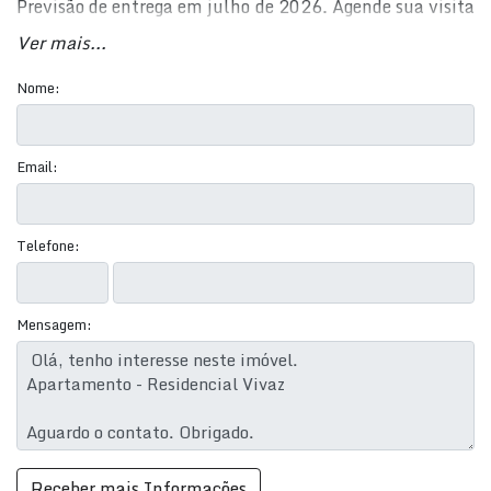
Previsão de entrega em julho de 2026. Agende sua visita
HOJE MESMO! Preço e disponibilidade do imóvel
Ver mais...
sujeitos a alteração sem aviso prévio.
Nome:
Email:
Telefone:
Mensagem: