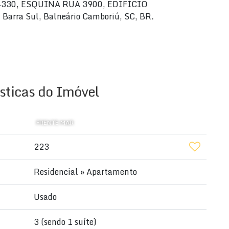
º 4330, ESQUINA RUA 3900, EDIFÍCIO
ra Sul, Balneário Camboriú, SC, BR.
00,01
sticas do Imóvel
FRENTE MAR
223
Residencial
»
Apartamento
Usado
3 (sendo 1 suíte)