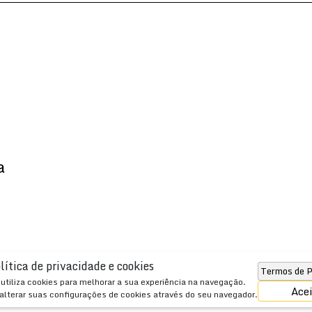
a
lítica de privacidade e cookies
Termos de P
JSobrinho Imóveis
utiliza cookies para melhorar a sua experiência na navegação.
Ace
alterar suas configurações de cookies através do seu navegador.
www.jsobrinho.com.br