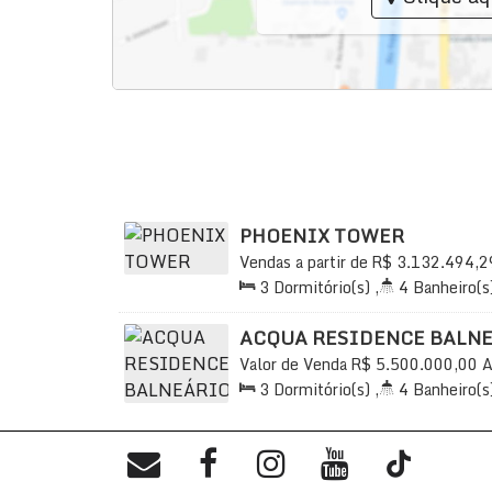
PHOENIX TOWER
Vendas a partir de
R$
3.132.494,2
203, Barra Sul, Balneário Camboriú,
3
Dormitório(s)
,
4
Banheiro(s
2
Sala(s)
,
3
Suíte(s)
,
Total:
2
Vaga(s)
,
Útil:
139
.20
m²
ACQUA RESIDENCE BALN
Valor de Venda
R$
5.500.000,00
A
88330-030, Barra Sul, Balneário C
3
Dormitório(s)
,
4
Banheiro(s
Brasil
2
Sala(s)
,
3
Suíte(s)
,
Total:
2
Distância do Mar
,
Útil:
148
.00
m