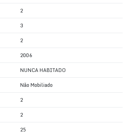
2
3
2
2006
NUNCA HABITADO
Não Mobiliado
2
2
s áreas mais cobiçadas de Balneário Camboriú, a
25
e para o mar e proximidade com diversas comodidades.