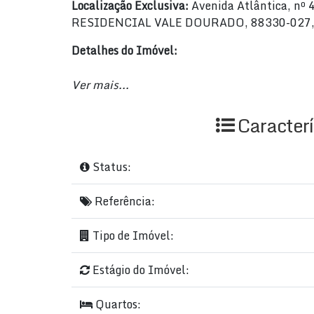
Localização Exclusiva:
Avenida Atlântica, n
RESIDENCIAL VALE DOURADO, 88330-027, Bar
Detalhes do Imóvel:
Tipo:
Residencial › Apartamento
Ver mais...
Preço:
R$ 3.800.000,00 até R$ 3.800.0
Quartos:
3
Caracterí
Banheiros:
3
Suítes:
1
Garagens:
2
Status:
Salas:
2
Área Total:
196,9 m²
Referência:
Área Privada:
110 m²
Área Útil:
110 m²
Tipo de Imóvel:
Características do Imóvel:
Estágio do Imóvel:
Academia
Academias de Ginástica
Quartos: