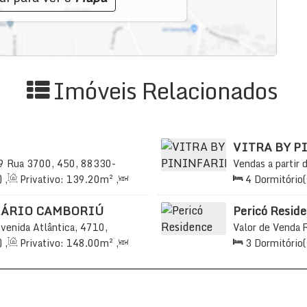
Imóveis Relacionados
VITRA BY P
9
Rua 3700, 450, 88330-
Vendas a partir 
 Santa Catarina, Brasil
88330-063, Barr
)
,
Privativo:
139
.20
m²
,
4
Dormitório(
Brasil
43
.20
~ 2432
.00
m²
,
2
3
Sala(s)
,
4
S
Útil:
171
.00
m²
EÁRIO CAMBORIÚ
Pericó Resid
venida Atlântica, 4710,
Valor de Venda
amboriú, Santa Catarina,
Barra Sul, Balne
)
,
Privativo:
148
.00
m²
,
3
Dormitório(
69
.00
m²
,
2
Vaga(s)
,
10m
153
.71
m²
,
3
²
Útil:
141
.30
~ 1