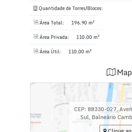
Quantidade de Torres/Blocos:
Contato:
Não perca esta oportunidade única! 
apartamento dos seus sonhos.
Área Total:
196.90 m²
Explore o Melhor de Balneário Camboriú!
Área Privada:
110.00 m²
Descubra o luxo e a conveniência em um só lug
Área Útil:
110.00 m²
para viver com conforto e estilo. Agende sua vi
para você e sua família.
Map
#ApartamentoDeLuxo #BalnearioCamboriu #B
#VidaDeLuxo
CEP: 88330-027
,
Aven
Sul
,
Balneário Camb
Clique aq