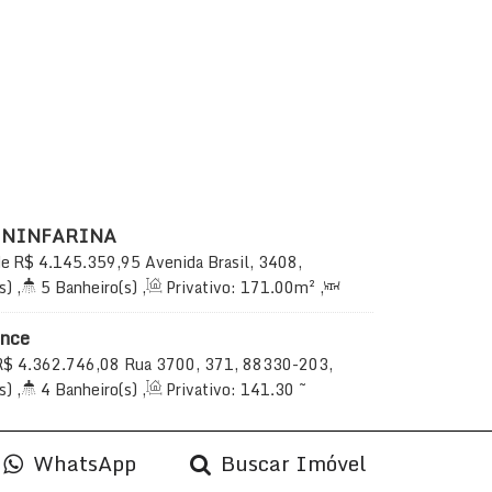
ININFARINA
de
R$
4.145.359,95
Avenida Brasil, 3408,
a Sul, Balneário Camboriú, Santa Catarina,
s)
,
5
Banheiro(s)
,
Privativo:
171
.00
m²
,
uíte(s)
,
Total:
324
.00
m²
,
3
Vaga(s)
,
ence
R$
4.362.746,08
Rua 3700, 371, 88330-203,
ário Camboriú, Santa Catarina, Brasil
s)
,
4
Banheiro(s)
,
Privativo:
141
.30
~
Suíte(s)
,
Total:
141
.30
m²
,
3
Vaga(s)
,
60
.32
m²
WhatsApp
Buscar Imóvel