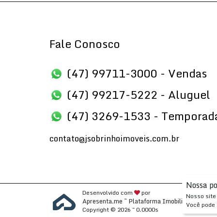
Fale Conosco
(47) 99711-3000 - Vendas
(47) 99217-5222 - Aluguel
(47) 3269-1533 - Temporad
contato@jsobrinhoimoveis.com.br
Nossa po
Desenvolvido com
por
Nosso site 
Apresenta.me ~ Plataforma Imobiliária
Você pode 
Copyright © 2026 ~ 0.0000s