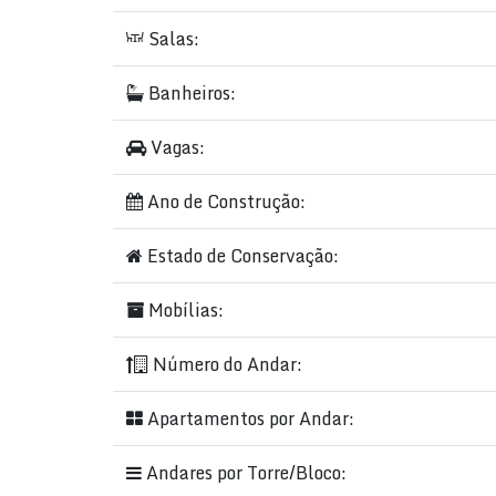
Acesso para Deficientes
Açougue
Salas:
Água
Alarme
Banheiros:
Alto Padrão
Área de Serviço
Vagas:
Avenida
Banca de Revistas
Ano de Construção:
Banco
Bicicletário
Estado de Conservação:
Bistrô com Adega
Burger King
Mobílias:
Churrasqueira
Cinemas
Número do Andar:
Circuito de TV
Condomínio Fechado
Apartamentos por Andar:
Copa
Localização Premium:
Situado em uma da
Andares por Torre/Bloco:
Barra Sul oferece uma vista deslumbrant