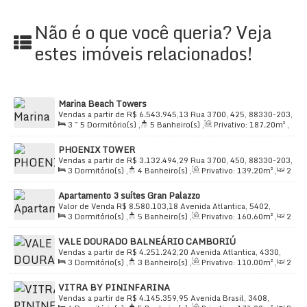
🍽️
Área de serviço
Não é o que você queria? Veja
estes imóveis relacionados!
🏢 Estrutura do condomínio
🏋️
Academias de ginástica / espaço fitness
🚲
Bicicletário
Marina Beach Towers
🍷
Bistrô com adega
Vendas a partir de
R$
6.543.945,13
Rua 3700, 425, 88330-203,
3 ~ 5
Dormitório(s)
,
5
Banheiro(s)
,
Privativo:
187
.20
m²
,
Barra Sul, Balneário Camboriú, Santa Catarina, Brasil
🔒
Condomínio fechado
3
Sala(s)
,
3
Suíte(s)
,
Total:
286
.40
m²
,
3
Vaga(s)
,
📹
Circuito interno de TV (CFTV)
e
alarme
PHOENIX TOWER
Útil:
187
.20
m²
Vendas a partir de
R$
3.132.494,29
Rua 3700, 450, 88330-203,
♿
Acesso a deficientes
3
Dormitório(s)
,
4
Banheiro(s)
,
Privativo:
139
.20
m²
,
2
Barra Sul, Balneário Camboriú, Santa Catarina, Brasil
🚰
Água
Sala(s)
,
3
Suíte(s)
,
Total:
243
.20
~ 2432
.00
m²
,
2
Vaga(s)
Apartamento 3 suítes Gran Palazzo
,
Útil:
139
.20
m²
Valor de Venda
R$
8.580.103,18
Avenida Atlantica, 5402,
3
Dormitório(s)
,
5
Banheiro(s)
,
Privativo:
160
.60
m²
,
2
88330-033, Barra Sul, Balneário Camboriú, Santa Catarina,
📌 Conveniências e localização estratégica
Sala(s)
,
3
Suíte(s)
,
Total:
227
.00
m²
,
2
Vaga(s)
,
Útil:
Brasil
VALE DOURADO BALNEÁRIO CAMBORIÚ
160
.60
m²
Tudo ao redor para facilitar sua rotina e aumentar a
Vendas a partir de
R$
4.251.242,20
Avenida Atlantica, 4330,
3
Dormitório(s)
,
3
Banheiro(s)
,
Privativo:
110
.00
m²
,
2
88330-027, Barra Sul, Balneário Camboriú, Santa Catarina,
liquidez do imóvel:
Sala(s)
,
1
Suíte(s)
,
Total:
196
.90
m²
,
2
Vaga(s)
,
Útil:
Brasil
🏦
Bancos
| 🥩
Açougue
| 📰
Banca de revistas
VITRA BY PININFARINA
110
.00
m²
🍔
Burger King
Vendas a partir de
| 🎬
Cinemas
R$
4.145.359,95
Avenida Brasil, 3408,