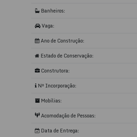
❄️
Ar-condicionado
Banheiros:
🍖
Churrasqueira privativa
Vaga:
🍽️
Cozinha decorada
e equipada
🧺
Área de serviço
Ano de Construção:
🚪
Elevador social e de serviço
Estado de Conservação:
🔒
Condomínio fechado
com
circuito de T
Construtora:
🏙️
Infraestrutura e Locali
Nº Incorporação:
Próximo a
academias de ginástica
,
banco
Mobílias:
Fácil acesso à
Avenida principal
e à praia
Acomodação de Pessoas:
Edifício com
acesso para deficientes
e
ent
Data de Entrega:
🌊
Destaques