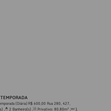
L TEMPORADA
emporada (Diária)
R$
600,00
Rua 280, 427,
 Praia, Itapema, Santa Catarina, Brasil
s)
,
2
Banheiro(s)
,
Privativo:
80
.80
m²
,
1