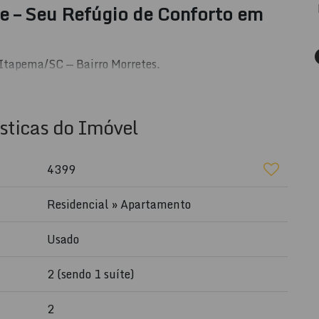
le – Seu Refúgio de Conforto em
Itapema/SC — Bairro Morretes.
ocalização
, perfeito para quem busca praticidade,
reu Ramos.
sticas do Imóvel
vel
4399
Residencial
»
Apartamento
Usado
2 (sendo 1 suíte)
ea total
2