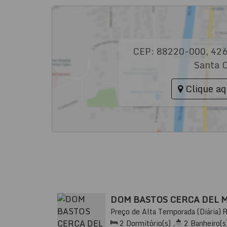
CEP: 88220-000
,
42
Santa C
Clique aq
DOM BASTOS CERCA DEL 
Preço de Alta Temporada (Diária)
88220-000, Andorinha, Itapema, Sa
2
Dormitório(s)
,
2
Banheiro(s