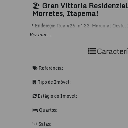
🏖️
Gran Vittoria Residenzia
Morretes, Itapema!
📍
Endereço:
Rua 426, nº 33, Marginal Oeste, 
Ver mais...
✨
Apartamento de Temporada com excelente l
conforto e fácil acesso à praia e à Avenida Ne
Caracterí
🌟
Características do Imó
Referência:
🛏️
2 quartos
, sendo
1 suíte
aconchegante
Tipo de Imóvel:
🚿
2 banheiros
modernos
🛋️
2 salas
amplas e integradas
Estágio do Imóvel:
🚗
1 vaga de garagem
Quartos:
📐
62,5m² de área privativa
|
115m² de ár
Salas: