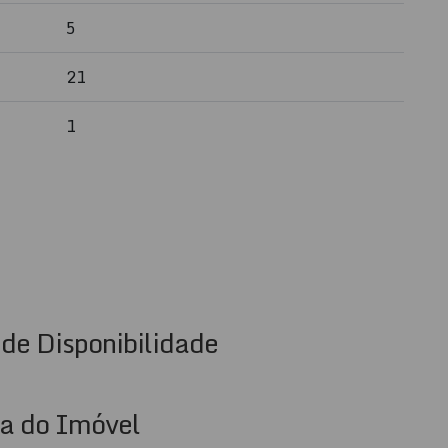
5
tir Itapema com conforto e segurança, em um ambiente
21
 Itapema!
1
de Disponibilidade
a do Imóvel