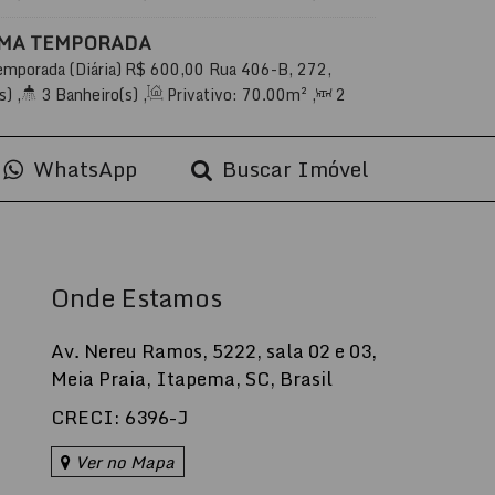
te(s)
,
Total:
100
.80
m²
,
1
Vaga(s)
,
450m
r
,
Útil:
80
.80
m²
EMA TEMPORADA
emporada (Diária)
R$
600,00
Rua 406-B, 272,
etes, Itapema, Santa Catarina, Brasil
s)
,
3
Banheiro(s)
,
Privativo:
70
.00
m²
,
2
te(s)
,
Total:
75
.00
m²
,
1
Vaga(s)
,
1000m
r
,
Útil:
70
.00
m²
WhatsApp
Buscar Imóvel
Onde Estamos
Av. Nereu Ramos
,
5222
,
sala 02 e 03
,
Meia Praia
,
Itapema
,
SC
,
Brasil
CRECI: 6396-J
Ver no Mapa