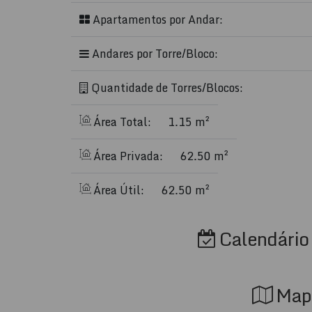
Apartamentos por Andar:
Ideal para famílias e casais que desejam cur
moderno e acolhedor, próximo de tudo!
Andares por Torre/Bloco:
📲
Reserve agora e viva dias inesquecíveis em
Quantidade de Torres/Blocos:
Área Total:
1.15 m²
Área Privada:
62.50 m²
Área Útil:
62.50 m²
Calendário 
Map