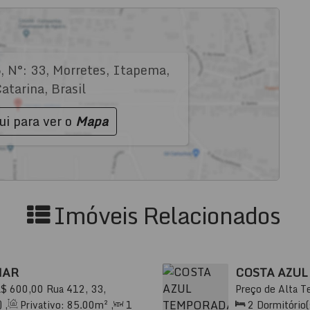
6
,
N°:
33
,
Morretes
,
Itapema
,
atarina
,
Brasil
ui para ver o
Mapa
Imóveis Relacionados
MAR
COSTA AZU
R$
600,00
Rua 412, 33,
Preço de Alta T
nta Catarina, Brasil
88220-000, Meia
)
,
Privativo:
85
.00
m²
,
1
2
Dormitório(