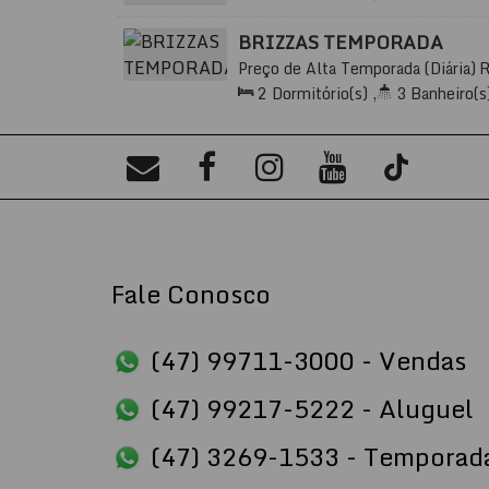
Sala(s)
,
1
Suíte(s)
,
Total:
85
Distância do Mar
,
Útil:
85
.00
m²
BRIZZAS TEMPORADA
Preço de Alta Temporada (Diária)
88220-000, Meia Praia, Itapema, S
2
Dormitório(s)
,
3
Banheiro(s
Sala(s)
,
2
Suíte(s)
,
Total:
80
Distância do Mar
,
Útil:
80
.80
m²
Fale Conosco
(47) 99711-3000 - Vendas
(47) 99217-5222 - Aluguel
(47) 3269-1533 - Temporad