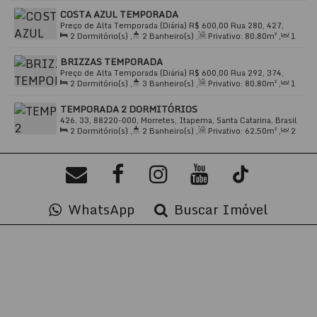
Sala(s)
,
1
Suíte(s)
,
Total:
85
.00
m²
,
1
Vaga(s)
,
210m
🌊
Destaques
COSTA AZUL TEMPORADA
Distância do Mar
,
Útil:
85
.00
m²
Preço de Alta Temporada (Diária)
R$
600,00
Rua 280, 427,
2
Dormitório(s)
,
2
Banheiro(s)
,
Privativo:
80
.80
m²
,
1
88220-000, Meia Praia, Itapema, Santa Catarina, Brasil
Viva momentos inesquecíveis em um ambiente
Sala(s)
,
1
Suíte(s)
,
Total:
100
.80
m²
,
1
Vaga(s)
,
450m
moderno, seguro e elegante. O
Soul Residence
é o
BRIZZAS TEMPORADA
Distância do Mar
,
Útil:
80
.80
m²
Preço de Alta Temporada (Diária)
R$
600,00
Rua 292, 374,
destino ideal para famílias e casais que buscam
2
Dormitório(s)
,
3
Banheiro(s)
,
Privativo:
80
.80
m²
,
1
88220-000, Meia Praia, Itapema, Santa Catarina, Brasil
conforto, localização e estilo
em Itapema.
Sala(s)
,
2
Suíte(s)
,
Total:
80
.80
m²
,
2
Vaga(s)
,
600m
TEMPORADA 2 DORMITÓRIOS
Distância do Mar
,
Útil:
80
.80
m²
426, 33, 88220-000, Morretes, Itapema, Santa Catarina, Brasil
2
Dormitório(s)
,
2
Banheiro(s)
,
Privativo:
62
.50
m²
,
2
📲
Garanta sua reserva agora mesmo com a JSobrinho
Sala(s)
,
1
Suíte(s)
,
Total:
1
.15
m²
,
1
Vaga(s)
,
Útil:
Imóveis!
62
.50
m²
WhatsApp
Buscar Imóvel