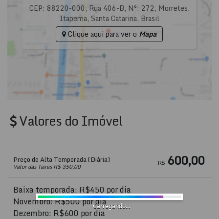
CEP: 88220-000
,
Rua 406-B
,
N°:
272
,
Morretes
,
Itapema
,
Santa Catarina
,
Brasil
Clique aqui para ver o
Mapa
Valores do Imóvel
600,00
Preço de Alta Temporada (Diária)
R$
Valor das Taxas R$ 350,00
Baixa temporada: R$450 por dia
Novembro: R$500 por dia
Carregando...
Dezembro: R$600 por dia