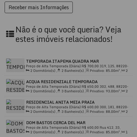
❄️
Ar condicionado
e
aquecimento central
🧺
Área de serviço independente
Não é o que você queria? Veja
🛗
Elevador social e de serviço
estes imóveis relacionados!
🚲
Bicicletário
e
circuito interno de TV
🔒
Condomínio fechado com segurança e alarme
TEMPORADA ITAPEMA QUADRA MAR
Preço de Alta Temporada (Diária)
R$
700,00
319, 125, 88220-
2
Dormitório(s)
,
2
Banheiro(s)
,
Privativo:
85
.00
m²
,
2
000, Meia Praia, Itapema, Santa Catarina, Brasil
🏙️
Localização Privilegiada
Sala(s)
,
1
Suíte(s)
,
Total:
99
.00
m²
,
1
Vaga(s)
,
Útil:
ACQUA RESIDENZIALE TEMPORADA
85
.00
m²
Ao lado da
HAVAN
, próximo a
bancos, academias,
Preço de Alta Temporada (Diária)
R$
650,00
302, 488, 88220-
2
Dormitório(s)
,
3
Banheiro(s)
,
Privativo:
93
.00
m²
,
2
000, Meia Praia, Itapema, Santa Catarina, Brasil
açougues e comércios locais
Sala(s)
,
2
Suíte(s)
,
Total:
135
.00
m²
,
2
Vaga(s)
,
800m
RESIDENCIAL ANITA MEIA PRAIA
Distância do Mar
,
Útil:
93
.00
m²
Fácil acesso à
Avenida principal
e às
praias de
Preço de Alta Temporada (Diária)
R$
600,00
300, 181, 88220-
2
Dormitório(s)
,
3
Banheiro(s)
,
Privativo:
88
.00
m²
,
2
000, Meia Praia, Itapema, Santa Catarina, Brasil
Meia Praia e Centro
Sala(s)
,
2
Suíte(s)
,
Total:
99
.00
m²
,
2
Vaga(s)
,
350m
DOM BASTOS CERCA DEL MAR
Distância do Mar
,
Útil:
88
.00
m²
Estrutura com
acesso a deficientes
Preço de Alta Temporada (Diária)
R$
600,00
Rua 412, 33,
2
Dormitório(s)
,
2
Banheiro(s)
,
Privativo:
85
.00
m²
,
1
88220-000, Andorinha, Itapema, Santa Catarina, Brasil