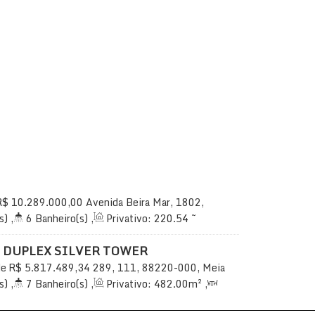
R$
10.289.000,00
Avenida Beira Mar, 1802,
ro, Itapema, Santa Catarina, Brasil
s)
,
6
Banheiro(s)
,
Privativo:
220
.54
~
Sala(s)
,
4
Suíte(s)
,
Total:
229
.31
m²
,
3 ~
l:
229
.31
~ 508
.15
m²
 DUPLEX SILVER TOWER
de
R$
5.817.489,34
289, 111, 88220-000, Meia
Santa Catarina, Brasil
s)
,
7
Banheiro(s)
,
Privativo:
482
.00
m²
,
uíte(s)
,
Total:
650
.00
m²
,
4
Vaga(s)
,
90m
r
,
Útil:
482
.00
m²