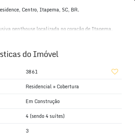
esidence, Centro, Itapema, SC, BR.
lusiva penthouse localizada no coração de Itapema.
te imóvel é ideal para quem busca conforto, elegância
sticas do Imóvel
3861
Residencial
»
Cobertura
Em Construção
4 (sendo 4 suítes)
3