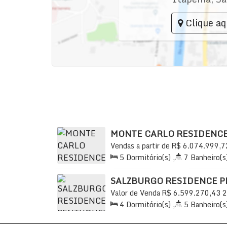
Clique aq
MONTE CARLO RESIDENC
Vendas a partir de
R$
6.074.999,7
Praia, Itapema, Santa Catarina, Bra
5
Dormitório(s)
,
7
Banheiro(s
3
Sala(s)
,
5
Suíte(s)
,
Total:
4
Útil:
287
.80
m²
SALZBURGO RESIDENCE 
Valor de Venda
R$
6.599.270,43
2
Praia, Itapema, Santa Catarina, Bra
4
Dormitório(s)
,
5
Banheiro(s
3
Sala(s)
,
Total:
518
.00
m²
,