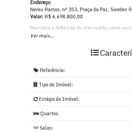
Endereço:
Nereu Ramos, nº 353, Praça da Paz, Sweden R
Valor:
R$ 6.698.800,00
Descubra a definição de alto padrão nesta exc
Com uma arquitetura moderna e sofisticada, es
Ver mais...
e uma qualidade de vida incomparável.
Caracterí
Características do Imóvel:
Área Total:
624 m²
Referência:
Área Privada/Útil:
410 m²
Quartos:
4 (sendo 4 suítes)
Tipo de Imóvel:
Banheiros:
5
Garagens:
4 a 5 vagas
Estágio do Imóvel:
Salas:
3
Closet
Quartos:
Diferenciais e Comodidades:
Salas: