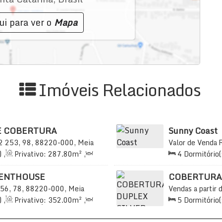
ui para ver o
Mapa
Imóveis Relacionados
E COBERTURA
Sunny Coast
2
253, 98, 88220-000, Meia
Valor de Venda
sil
88220-000, Cent
)
,
Privativo:
287
.80
m²
,
4
Dormitório(
20
.90
m²
,
4
Vaga(s)
,
508
.15
m²
,
2
5
Vaga(s)
,
Úti
PENTHOUSE
COBERTURA
56, 78, 88220-000, Meia
Vendas a partir 
sil
Praia, Itapema, 
)
,
Privativo:
352
.00
m²
,
5
Dormitório(
4
Vaga(s)
,
Útil:
352
.00
m²
4
Sala(s)
,
5
S
Distância do Ma