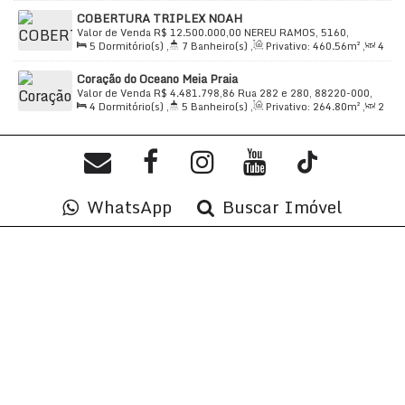
Sala(s)
,
4
Suíte(s)
,
Total:
624
.00
m²
,
4 ~ 5
Vaga(s)
,
COBERTURA TRIPLEX NOAH
Útil:
410
.00
m²
Valor de Venda
R$
12.500.000,00
NEREU RAMOS, 5160,
5
Dormitório(s)
,
7
Banheiro(s)
,
Privativo:
460
.56
m²
,
4
88220-000, Meia Praia, Itapema, Santa Catarina, Brasil
Sala(s)
,
4
Suíte(s)
,
Total:
726
.00
m²
,
6
Vaga(s)
,
250m
Coração do Oceano Meia Praia
Distância do Mar
,
Útil:
460
.56
m²
Valor de Venda
R$
4.481.798,86
Rua 282 e 280, 88220-000,
4
Dormitório(s)
,
5
Banheiro(s)
,
Privativo:
264
.80
m²
,
2
Meia Praia, Itapema, Santa Catarina, Brasil
Sala(s)
,
4
Suíte(s)
,
Total:
264
.80
m²
,
3
Vaga(s)
,
Útil:
264
.80
m²
WhatsApp
Buscar Imóvel