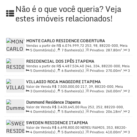
Não é o que você queria? Veja
estes imóveis relacionados!
MONTE CARLO RESIDENCE COBERTURA
Vendas a partir de
R$
6.074.999,72
253, 98, 88220-000, Meia
5
Dormitório(s)
,
7
Banheiro(s)
,
Privativo:
287
.80
m²
,
3
Praia, Itapema, Santa Catarina, Brasil
Sala(s)
,
5
Suíte(s)
,
Total:
420
.90
m²
,
4
Vaga(s)
,
Útil:
RESIDENCIAL DOS IPÊS ITAPEMA
287
.80
m²
Vendas a partir de
R$
4.487.534,40
246, 334, 88220-000, Meia
5
Dormitório(s)
,
6
Banheiro(s)
,
Privativo:
270
.00
m²
,
3
Praia, Itapema, Santa Catarina, Brasil
Sala(s)
,
5
Suíte(s)
,
Total:
345
.00
m²
,
3
Vaga(s)
,
Útil:
VILLAGIO ROCA MAGGIORE ITAPEMA
270
.00
m²
Valor de Venda
R$
7.500.000,00
217, 39, 88220-000, Meia
3
Dormitório(s)
,
5
Banheiro(s)
,
Privativo:
260
.00
m²
,
2
Praia, Itapema, Santa Catarina, Brasil
Sala(s)
,
3
Suíte(s)
,
Total:
390
.00
m²
,
4
Vaga(s)
,
Útil:
Dummond Residence Itapema
260
.00
m²
Valor de Venda
R$
3.430.645,00
Rua 252, 252, 88220-000,
4
Dormitório(s)
,
5
Banheiro(s)
,
Privativo:
206
.18
m²
,
2
Meia Praia, Itapema, Santa Catarina, Brasil
Sala(s)
,
4
Suíte(s)
,
Total:
325
.00
m²
,
3
Vaga(s)
,
Útil:
SWEDEN RESIDENCE ITAPEMA
206
.18
m²
Valor de Venda
R$
6.698.800,00
NEREU RAMOS, 353, 88220-
4
Dormitório(s)
,
5
Banheiro(s)
,
Privativo:
410
.00
m²
,
3
000, Centro, Itapema, Santa Catarina, Brasil