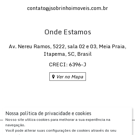
contato@jsobrinhoimoveis.com.br
Onde Estamos
Av. Nereu Ramos
,
5222
,
sala 02 e 03
,
Meia Praia
,
Itapema
,
SC
,
Brasil
CRECI: 6396-J
Ver no Mapa
Nossa política de privacidade e cookies
Nosso site utiliza cookies para melhorar a sua experiência na
navegação.
Desenvolvido com
por
Você pode alterar suas configurações de cookies através do seu
Apresenta.me ~ Plataforma Imobiliária