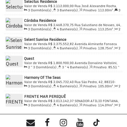
Selectus Residence
108
.00
m²
Valor de Venda
R$
2.112.000,00
Rua José Alexandre Rocha,
3
Dormitório(s)
,
3
Banheiro(s)
,
Privativo:
112
.00
m²
,
3
365, 88210-000, Perequê, Porto Belo, Santa Catarina, Brasil
Suíte(s)
,
Total:
71
.00
m²
,
2
Vaga(s)
,
Útil:
71
.00
~
Córdoba Residence
174
.55
m²
Valor de Venda
R$
2.468.370,75
Rua Salustiano de Novaes, 64,
3
Dormitório(s)
,
4
Banheiro(s)
,
Privativo:
113
.25
m²
,
2
88210-000, Perequê, Porto Belo, Santa Catarina, Brasil
Sala(s)
,
3
Suíte(s)
,
Total:
165
.00
m²
,
2
Vaga(s)
,
Útil:
Selent Sunrise Residence
113
.25
m²
Valor de Venda
R$
2.375.552,82
Avenida Almirante Fonseca
3
Dormitório(s)
,
4
Banheiro(s)
,
Privativo:
128
.75
m²
,
2
Neves, 239, 88210-000, Perequê, Porto Belo, Santa Catarina,
Sala(s)
,
3
Suíte(s)
,
Total:
128
.75
m²
,
2
Vaga(s)
,
Útil:
Brasil
Quest
128
.75
m²
Valor de Venda
R$
1.800.900,00
Avenida Dorvalino Voltolini,
2 ~ 3
Dormitório(s)
,
3 ~ 4
Banheiro(s)
,
Privativo:
85
.51
~
656, 88210-000, Perequê, Porto Belo, Santa Catarina, Brasil
119
.23
m²
,
2
Sala(s)
,
2 ~ 3
Suíte(s)
,
Total:
80
.75
m²
,
2
Harmony Of The Seas
Vaga(s)
,
Útil:
80
.75
~ 110
.14
m²
Valor de Venda
R$
2.045.732,40
Rua São Pedro, 42, 88210-
3
Dormitório(s)
,
4
Banheiro(s)
,
Privativo:
105
.00
m²
,
2
000, Perequê, Porto Belo, Santa Catarina, Brasil
Sala(s)
,
3
Suíte(s)
,
Total:
111
.00
m²
,
2
Vaga(s)
,
Útil:
FRENTE MAR PEREQUÊ
111
.00
m²
Valor de Venda
R$
2.013.142,37
SENADOR ATILIO FONTANA,
3
Dormitório(s)
,
4
Banheiro(s)
,
Privativo:
114
.09
m²
,
2
933, 88210-000, Perequê, Porto Belo, Santa Catarina, Brasil
Sala(s)
,
3
Suíte(s)
,
Total:
204
.02
m²
,
2
Vaga(s)
,
Útil:
114
.09
m²