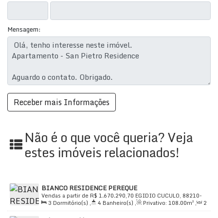
Mensagem:
Não é o que você queria? Veja
estes imóveis relacionados!
BIANCO RESIDENCE PEREQUE
Vendas a partir de
R$
1.670.290,70
EGIDIO CUCULO, 88210-
3
Dormitório(s)
,
4
Banheiro(s)
,
Privativo:
108
.00
m²
,
2
000, Perequê, Porto Belo, Santa Catarina, Brasil
Sala(s)
,
3
Suíte(s)
,
Total:
220
.00
m²
,
2
Vaga(s)
,
Útil: