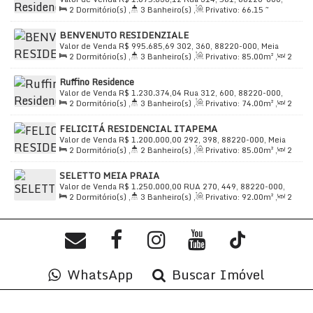
2
Dormitório(s)
,
3
Banheiro(s)
,
Privativo:
66
.15
~
Meia Praia, Itapema, Santa Catarina, Brasil
85
.00
m²
,
2
Sala(s)
,
2
Suíte(s)
,
Total:
66
.15
m²
,
1
BENVENUTO RESIDENZIALE
Vaga(s)
,
Útil:
66
.15
~ 85
.00
m²
Valor de Venda
R$
995.685,69
302, 360, 88220-000, Meia
2
Dormitório(s)
,
3
Banheiro(s)
,
Privativo:
85
.00
m²
,
2
Praia, Itapema, Santa Catarina, Brasil
Sala(s)
,
2
Suíte(s)
,
Total:
110
.00
m²
,
1
Vaga(s)
,
Útil:
Ruffino Residence
85
.00
m²
Valor de Venda
R$
1.230.374,04
Rua 312, 600, 88220-000,
2
Dormitório(s)
,
3
Banheiro(s)
,
Privativo:
74
.00
m²
,
2
Meia Praia, Itapema, Santa Catarina, Brasil
Sala(s)
,
2
Suíte(s)
,
Total:
85
.02
m²
,
1
Vaga(s)
,
Útil:
FELICITÁ RESIDENCIAL ITAPEMA
85
.02
m²
Valor de Venda
R$
1.200.000,00
292, 398, 88220-000, Meia
2
Dormitório(s)
,
2
Banheiro(s)
,
Privativo:
85
.00
m²
,
2
Praia, Itapema, Santa Catarina, Brasil
Sala(s)
,
1
Suíte(s)
,
Total:
99
.00
m²
,
2
Vaga(s)
,
Útil:
SELETTO MEIA PRAIA
85
.00
m²
Valor de Venda
R$
1.250.000,00
RUA 270, 449, 88220-000,
2
Dormitório(s)
,
3
Banheiro(s)
,
Privativo:
92
.00
m²
,
2
Meia Praia, Itapema, Santa Catarina, Brasil
Sala(s)
,
2
Suíte(s)
,
Total:
99
.00
m²
,
2
Vaga(s)
,
Útil:
92
.00
m²
WhatsApp
Buscar Imóvel