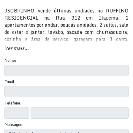
JSOBRINHO vende últimas undiades no RUFFINO
RESIDENCIAL na Rua 312 em Itapema, 2
apartamentos por andar, poucas unidades, 2 suítes, sala
de estar e jantar, lavabo, sacada com churrasqueira,
cozinha e área de serviço, garagem para 1 carro.
Condomínio com elevador, hall decorado. Entrega para
Ver mais...
marco de 2023. Agende sua visita HOJE MESMO! (47)
99711-3000 - WhatsApp
Nome:
Email:
Telefone:
Mensagem: