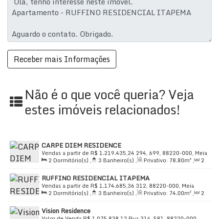
Não é o que você queria? Veja
estes imóveis relacionados!
CARPE DIEM RESIDENCE
Vendas a partir de
R$
1.219.435,24
294, 699, 88220-000, Meia
2
Dormitório(s)
,
3
Banheiro(s)
,
Privativo:
78
.80
m²
,
2
Praia, Itapema, Santa Catarina, Brasil
Sala(s)
,
2
Suíte(s)
,
Total:
99
.00
m²
,
2
Vaga(s)
,
Útil:
RUFFINO RESIDENCIAL ITAPEMA
78
.80
m²
Vendas a partir de
R$
1.174.685,36
312, 88220-000, Meia
2
Dormitório(s)
,
3
Banheiro(s)
,
Privativo:
74
.00
m²
,
2
Praia, Itapema, Santa Catarina, Brasil
Sala(s)
,
2
Suíte(s)
,
Total:
99
.00
m²
,
1
Vaga(s)
,
Útil:
Vision Residence
74
.00
m²
Valor de Venda
R$
1.075.838,12
Rua 314, 581, 88220-000,