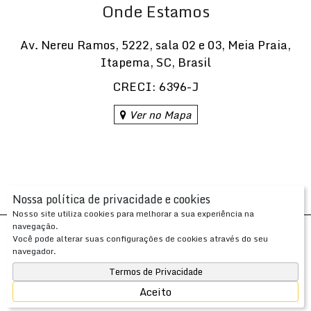
Onde Estamos
Av. Nereu Ramos
,
5222
,
sala 02 e 03
,
Meia Praia
,
Itapema
,
SC
,
Brasil
CRECI: 6396-J
Ver no Mapa
Nossa política de privacidade e cookies
Nosso site utiliza cookies para melhorar a sua experiência na
navegação.
Desenvolvido com
por
Você pode alterar suas configurações de cookies através do seu
Apresenta.me ~ Plataforma Imobiliária
navegador.
Copyright © 2026 ~ 0.0000s
Termos de Privacidade
Aceito