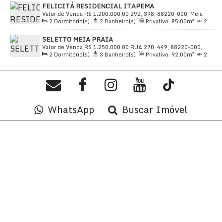
FELICITÁ RESIDENCIAL ITAPEMA
Distância do Mar
,
Útil:
90
.00
m²
Valor de Venda
R$
1.200.000,00
292, 398, 88220-000, Meia
2
Dormitório(s)
,
2
Banheiro(s)
,
Privativo:
85
.00
m²
,
2
Praia, Itapema, Santa Catarina, Brasil
Sala(s)
,
1
Suíte(s)
,
Total:
99
.00
m²
,
2
Vaga(s)
,
Útil:
SELETTO MEIA PRAIA
85
.00
m²
Valor de Venda
R$
1.250.000,00
RUA 270, 449, 88220-000,
2
Dormitório(s)
,
3
Banheiro(s)
,
Privativo:
92
.00
m²
,
2
Meia Praia, Itapema, Santa Catarina, Brasil
Sala(s)
,
2
Suíte(s)
,
Total:
99
.00
m²
,
2
Vaga(s)
,
Útil:
92
.00
m²
WhatsApp
Buscar Imóvel