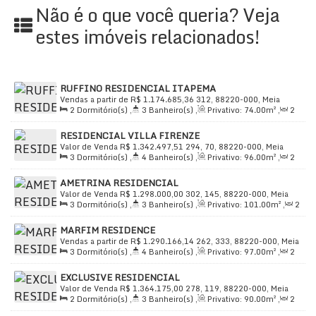
Não é o que você queria? Veja
estes imóveis relacionados!
RUFFINO RESIDENCIAL ITAPEMA
Vendas a partir de
R$
1.174.685,36
312, 88220-000, Meia
2
Dormitório(s)
,
3
Banheiro(s)
,
Privativo:
74
.00
m²
,
2
Praia, Itapema, Santa Catarina, Brasil
Sala(s)
,
2
Suíte(s)
,
Total:
99
.00
m²
,
1
Vaga(s)
,
Útil:
RESIDENCIAL VILLA FIRENZE
74
.00
m²
Valor de Venda
R$
1.342.497,51
294, 70, 88220-000, Meia
3
Dormitório(s)
,
4
Banheiro(s)
,
Privativo:
96
.00
m²
,
2
Praia, Itapema, Santa Catarina, Brasil
Sala(s)
,
2
Suíte(s)
,
Total:
142
.00
m²
,
2
Vaga(s)
,
Útil:
AMETRINA RESIDENCIAL
96
.00
m²
Valor de Venda
R$
1.298.000,00
302, 145, 88220-000, Meia
3
Dormitório(s)
,
3
Banheiro(s)
,
Privativo:
101
.00
m²
,
2
Praia, Itapema, Santa Catarina, Brasil
Sala(s)
,
2
Suíte(s)
,
Total:
170
.00
m²
,
2
Vaga(s)
,
380m
MARFIM RESIDENCE
Distância do Mar
,
Útil:
101
.00
m²
Vendas a partir de
R$
1.290.166,14
262, 333, 88220-000, Meia
3
Dormitório(s)
,
4
Banheiro(s)
,
Privativo:
97
.00
m²
,
2
Praia, Itapema, Santa Catarina, Brasil
Sala(s)
,
3
Suíte(s)
,
Total:
122
.00
m²
,
2
Vaga(s)
,
Útil:
EXCLUSIVE RESIDENCIAL
97
.00
m²
Valor de Venda
R$
1.364.175,00
278, 119, 88220-000, Meia
2
Dormitório(s)
,
3
Banheiro(s)
,
Privativo:
90
.00
m²
,
2
Praia, Itapema, Santa Catarina, Brasil
Sala(s)
,
2
Suíte(s)
,
Total:
99
.00
m²
,
2
Vaga(s)
,
300m