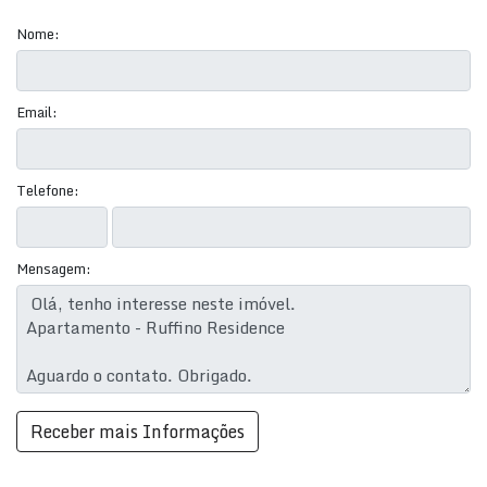
MESMO! Preço e disponibilidade do imóvel sujeitos a
alteração sem aviso prévio.
Nome:
Email:
Telefone:
Mensagem: