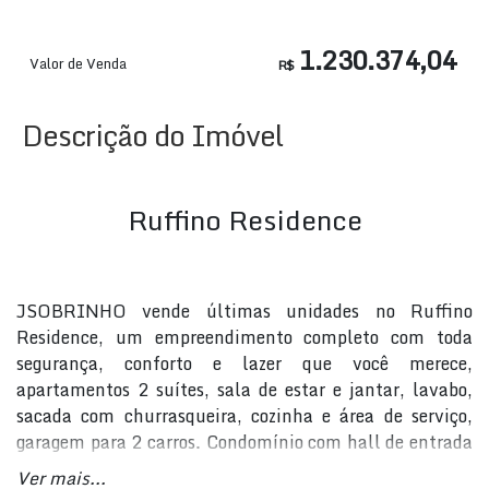
1.230.374,04
Valor de Venda
R$
Descrição do Imóvel
Ruffino Residence
JSOBRINHO vende últimas unidades no Ruffino
Residence, um empreendimento completo com toda
segurança, conforto e lazer que você merece,
apartamentos 2 suítes, sala de estar e jantar, lavabo,
sacada com churrasqueira, cozinha e área de serviço,
garagem para 2 carros. Condomínio com hall de entrada
mobiliado e decorado, elevador. Agende sua visita HOJE
Ver mais...