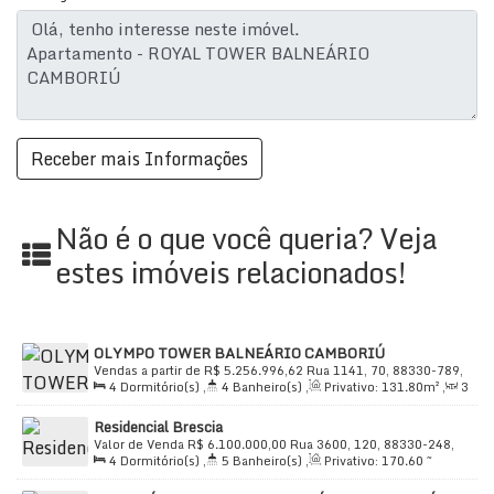
Não é o que você queria? Veja
estes imóveis relacionados!
OLYMPO TOWER BALNEÁRIO CAMBORIÚ
Vendas a partir de
R$
5.256.996,62
Rua 1141, 70, 88330-789,
4
Dormitório(s)
,
4
Banheiro(s)
,
Privativo:
131
.80
m²
,
3
Centro, Balneário Camboriú, Santa Catarina, Brasil
Sala(s)
,
2
Suíte(s)
,
Total:
308
.20
m²
,
3
Vaga(s)
,
Útil:
Residencial Brescia
131
.70
~ 131
.80
m²
Valor de Venda
R$
6.100.000,00
Rua 3600, 120, 88330-248,
4
Dormitório(s)
,
5
Banheiro(s)
,
Privativo:
170
.60
~
Centro, Balneário Camboriú, Santa Catarina, Brasil
214
.49
m²
,
2
Sala(s)
,
4
Suíte(s)
,
Total:
214
.49
m²
,
3