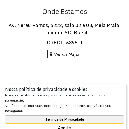
Onde Estamos
Av. Nereu Ramos
,
5222
,
sala 02 e 03
,
Meia Praia
,
Itapema
,
SC
,
Brasil
CRECI: 6396-J
Ver no Mapa
Nossa política de privacidade e cookies
Nosso site utiliza cookies para melhorar a sua experiência na
navegação.
Desenvolvido com
por
Você pode alterar suas configurações de cookies através do seu
Apresenta.me ~ Plataforma Imobiliária
navegador.
Copyright © 2026 ~ 0.0000s
Termos de Privacidade
Aceito