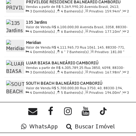
PRIVILÉGE RESIDENCE BALNEÁRIO CAMBORIÚ
Vaga(s)
,
Útil:
214
.49
m²
Vendas a partir de
R$
5.369.990,20
Avenida Brasil, 2413,
3
Dormitório(s)
,
4
Banheiro(s)
,
Privativo:
159
.94
m²
,
2
88330-050, Centro, Balneário Camboriú, Santa Catarina, Brasil
Sala(s)
,
3
Suíte(s)
,
Total:
309
.50
m²
,
3
Vaga(s)
,
Útil:
135 Jardins
159
.94
m²
Valor de Venda
R$
6.100.000,00
Avenida Brasil, 3358, 88330-
4
Dormitório(s)
,
6
Banheiro(s)
,
Privativo:
177
.10
m²
,
2
063, Centro, Balneário Camboriú, Santa Catarina, Brasil
Sala(s)
,
4
Suíte(s)
,
Total:
177
.10
m²
,
3
Vaga(s)
,
Útil:
Meridian
177
.10
m²
Valor de Venda
R$
4.111.965,73
Rua 1061, 145, 88330-771,
4
Dormitório(s)
,
6 ~ 7
Banheiro(s)
,
Privativo:
181
.00
~
Centro, Balneário Camboriú, Santa Catarina, Brasil
362
.00
m²
,
4
Suíte(s)
,
Total:
181
.00
m²
,
3 ~ 4
Vaga(s)
,
LUAR BIASA BALNEÁRIO CAMBORIÚ
Útil:
181
.00
m²
Vendas a partir de
R$
4.305.789,25
Rua 3850, 4098, 88330-
3
Dormitório(s)
,
4
Banheiro(s)
,
Privativo:
167
.98
m²
,
2
190, Centro, Balneário Camboriú, Santa Catarina, Brasil
Sala(s)
,
3
Suíte(s)
,
Total:
337
.59
m²
,
2
Vaga(s)
,
Útil:
SOUTH BEACH BALNEÁRIO CAMBORIÚ
167
.98
m²
Valor de Venda
R$
5.700.000,00
Rua 3750, 40, 88330-194,
4
Dormitório(s)
,
5
Banheiro(s)
,
Privativo:
194
.00
m²
,
3
Centro, Balneário Camboriú, Santa Catarina, Brasil
Sala(s)
,
4
Suíte(s)
,
Total:
315
.00
m²
,
4
Vaga(s)
,
Útil:
194
.00
m²
WhatsApp
Buscar Imóvel