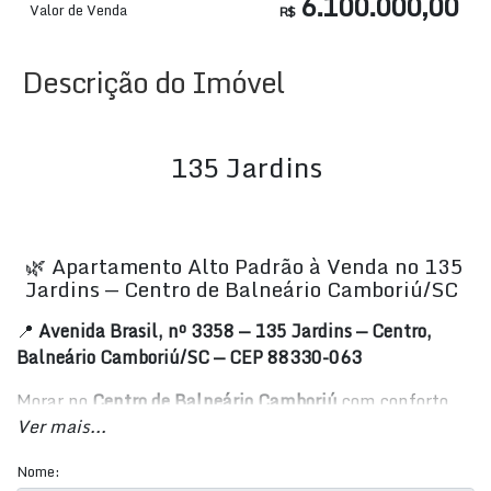
6.100.000,00
Valor de Venda
R$
Descrição do Imóvel
135 Jardins
🌿 Apartamento Alto Padrão à Venda no 135
Jardins — Centro de Balneário Camboriú/SC
📍
Avenida Brasil, nº 3358 — 135 Jardins — Centro,
Balneário Camboriú/SC — CEP 88330-063
Morar no
Centro de Balneário Camboriú
com conforto,
Ver mais...
sofisticação e praticidade é possível com este
apartamento no
135 Jardins
, em uma das localizações
Nome:
mais desejadas da cidade:
Avenida Brasil
. Um imóvel de