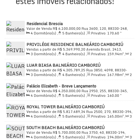
estes imóveis relacionados!
🍷
Bistrô com adega
🛗
Elevador
🔒
Condomínio fechado
Residencial Brescia
📹
Circuito interno de TV
e
sistema de alarme
Valor de Venda
R$
6.100.000,00
Rua 3600, 120, 88330-248,
4
Dormitório(s)
,
5
Banheiro(s)
,
Privativo:
170
.60
~
Centro, Balneário Camboriú, Santa Catarina, Brasil
♿
Acesso a deficientes
214
.49
m²
,
2
Sala(s)
,
4
Suíte(s)
,
Total:
214
.49
m²
,
3
🚰
Água
PRIVILÉGE RESIDENCE BALNEÁRIO CAMBORIÚ
Vaga(s)
,
Útil:
214
.49
m²
Vendas a partir de
R$
5.369.990,20
Avenida Brasil, 2413,
3
Dormitório(s)
,
4
Banheiro(s)
,
Privativo:
159
.94
m²
,
2
88330-050, Centro, Balneário Camboriú, Santa Catarina, Brasil
Sala(s)
,
3
Suíte(s)
,
Total:
309
.50
m²
,
3
Vaga(s)
,
Útil:
📌 Conveniências e localização estratégica
LUAR BIASA BALNEÁRIO CAMBORIÚ
159
.94
m²
Vendas a partir de
R$
4.305.789,25
Rua 3850, 4098, 88330-
Você estará cercado por tudo que facilita a rotina e
3
Dormitório(s)
,
4
Banheiro(s)
,
Privativo:
167
.98
m²
,
2
190, Centro, Balneário Camboriú, Santa Catarina, Brasil
Sala(s)
,
3
Suíte(s)
,
Total:
337
.59
m²
,
2
Vaga(s)
,
Útil:
valoriza o imóvel:
Palácio Elizabeth - Breve Lançamento
167
.98
m²
🏦
Bancos
| 🥩
Açougue
| 📰
Banca de revistas
Valor de Venda
R$
4.350.000,00
Rua 2950, 255, 88330-345,
4
Dormitório(s)
,
5
Banheiro(s)
,
Privativo:
160
.00
~
Centro, Balneário Camboriú, Santa Catarina, Brasil
🍔
Burger King
| 🎬
Cinemas
212
.00
m²
,
3
Sala(s)
,
4
Suíte(s)
,
Total:
160
.00
m²
,
3
🛣️
Avenida Brasil
com acesso rápido aos principais
ROYAL TOWER BALNEÁRIO CAMBORIÚ
Vaga(s)
,
Útil:
160
.00
m²
pontos do Centro
Vendas a partir de
R$
5.817.489,34
Rua 2500, 270, 88330-394,
4
Dormitório(s)
,
5
Banheiro(s)
,
Privativo:
165
.00
m²
,
3
Centro, Balneário Camboriú, Santa Catarina, Brasil
Sala(s)
,
4
Suíte(s)
,
Total:
272
.00
m²
,
2
Vaga(s)
,
Útil:
SOUTH BEACH BALNEÁRIO CAMBORIÚ
📲 Quer fotos, vídeo e
165
.00
m²
Valor de Venda
R$
5.700.000,00
Rua 3750, 40, 88330-194,
4
Dormitório(s)
,
5
Banheiro(s)
,
Privativo:
194
.00
m²
,
3
Centro, Balneário Camboriú, Santa Catarina, Brasil