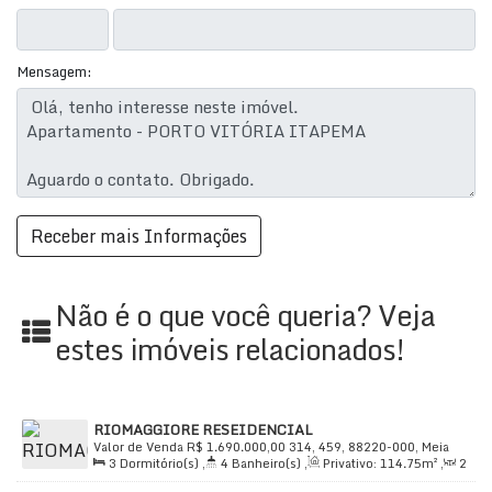
Mensagem:
Não é o que você queria? Veja
estes imóveis relacionados!
RIOMAGGIORE RESEIDENCIAL
Valor de Venda
R$
1.690.000,00
314, 459, 88220-000, Meia
3
Dormitório(s)
,
4
Banheiro(s)
,
Privativo:
114
.75
m²
,
2
Praia, Itapema, Santa Catarina, Brasil
Sala(s)
,
3
Suíte(s)
,
Total:
156
.90
m²
,
2
Vaga(s)
,
650m