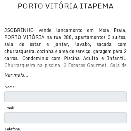
PORTO VITÓRIA ITAPEMA
JSOBRINHO vende lançamento em Meia Praia,
PORTO VITÓRIA na rua 288, apartamentos 3 suítes,
sala de estar e jantar, lavabo, sacada com
churrasqueira, cozinha e área de serviço, garagem para 2
carros. Condomínio com Piscina Adulto e Infantil,
Churrasqueira na piscina, 2 Espaços Gourmet, Sala de
Jogos, Playground, Brinquedoteca, Salão de Festas,
Ver mais...
Terraço descoberto. Entrega prevista para março de
2023. Agende sua visita HOJE MESMO! (47) 99711-
Nome:
3000 - WhatsApp
Email:
Telefone: