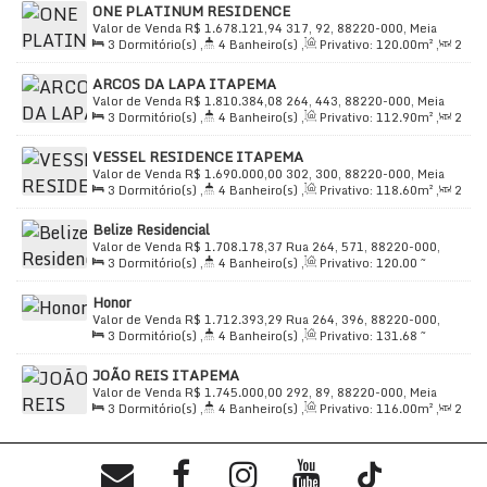
ONE PLATINUM RESIDENCE
Distância do Mar
,
Útil:
114
.75
m²
Valor de Venda
R$
1.678.121,94
317, 92, 88220-000, Meia
3
Dormitório(s)
,
4
Banheiro(s)
,
Privativo:
120
.00
m²
,
2
Praia, Itapema, Santa Catarina, Brasil
Sala(s)
,
3
Suíte(s)
,
Total:
165
.00
m²
,
2
Vaga(s)
,
Útil:
ARCOS DA LAPA ITAPEMA
120
.00
m²
Valor de Venda
R$
1.810.384,08
264, 443, 88220-000, Meia
3
Dormitório(s)
,
4
Banheiro(s)
,
Privativo:
112
.90
m²
,
2
Praia, Itapema, Santa Catarina, Brasil
Sala(s)
,
3
Suíte(s)
,
Total:
185
.00
m²
,
2
Vaga(s)
,
Útil:
VESSEL RESIDENCE ITAPEMA
112
.90
m²
Valor de Venda
R$
1.690.000,00
302, 300, 88220-000, Meia
3
Dormitório(s)
,
4
Banheiro(s)
,
Privativo:
118
.60
m²
,
2
Praia, Itapema, Santa Catarina, Brasil
Sala(s)
,
3
Suíte(s)
,
Total:
208
.00
m²
,
2
Vaga(s)
,
500m
Belize Residencial
Distância do Mar
,
Útil:
118
.60
m²
Valor de Venda
R$
1.708.178,37
Rua 264, 571, 88220-000,
3
Dormitório(s)
,
4
Banheiro(s)
,
Privativo:
120
.00
~
Meia Praia, Itapema, Santa Catarina, Brasil
122
.55
m²
,
2
Sala(s)
,
3
Suíte(s)
,
Total:
120
.00
m²
,
2
Honor
Vaga(s)
,
Útil:
120
.00
m²
Valor de Venda
R$
1.712.393,29
Rua 264, 396, 88220-000,
3
Dormitório(s)
,
4
Banheiro(s)
,
Privativo:
131
.68
~
Meia Praia, Itapema, Santa Catarina, Brasil
133
.05
m²
,
2
Sala(s)
,
3
Suíte(s)
,
Total:
131
.68
~
JOÃO REIS ITAPEMA
132
.68
m²
,
2
Vaga(s)
,
Útil:
131
.68
~ 133
.05
m²
Valor de Venda
R$
1.745.000,00
292, 89, 88220-000, Meia
3
Dormitório(s)
,
4
Banheiro(s)
,
Privativo:
116
.00
m²
,
2
Praia, Itapema, Santa Catarina, Brasil
Sala(s)
,
3
Suíte(s)
,
Total:
135
.00
m²
,
2
Vaga(s)
,
320m
Distância do Mar
,
Útil:
116
.00
m²