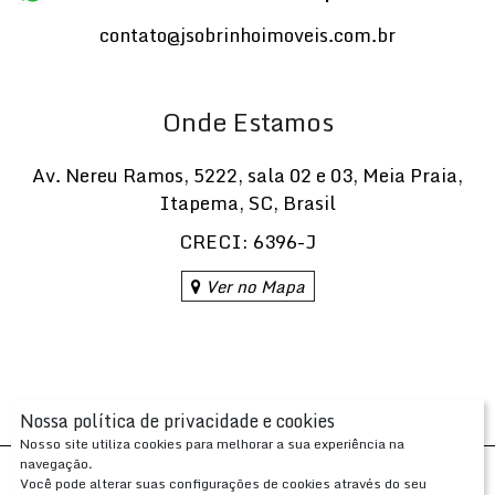
contato@jsobrinhoimoveis.com.br
Onde Estamos
Av. Nereu Ramos
,
5222
,
sala 02 e 03
,
Meia Praia
,
Itapema
,
SC
,
Brasil
CRECI: 6396-J
Ver no Mapa
Nossa política de privacidade e cookies
Nosso site utiliza cookies para melhorar a sua experiência na
navegação.
Desenvolvido com
por
Você pode alterar suas configurações de cookies através do seu
Apresenta.me ~ Plataforma Imobiliária