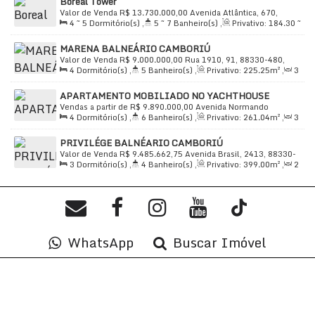
Boreal Tower
vista panorâmica para o mar, em uma das localizações
Valor de Venda
R$
13.730.000,00
Avenida Atlântica, 670,
mais desejadas do país. Morar no Millennium Palace é
4 ~ 5
Dormitório(s)
,
5 ~ 7
Banheiro(s)
,
Privativo:
184
.30
~
88330-006, Centro, Balneário Camboriú, Santa Catarina, Brasil
sinônimo de luxo e qualidade de vida.
376
.98
m²
,
2
Sala(s)
,
4 ~ 5
Suíte(s)
,
Total:
185
.68
m²
,
4
MARENA BALNEÁRIO CAMBORIÚ
Vaga(s)
,
Útil:
185
.68
~ 289
.22
m²
Valor de Venda
R$
9.000.000,00
Rua 1910, 91, 88330-480,
Este imóvel oferece tudo o que você espera de um
4
Dormitório(s)
,
5
Banheiro(s)
,
Privativo:
225
.25
m²
,
3
Centro, Balneário Camboriú, Santa Catarina, Brasil
empreendimento de alto padrão, com uma localização
Sala(s)
,
4
Suíte(s)
,
Total:
323
.00
~ 402
.00
m²
,
3
Vaga(s)
,
APARTAMENTO MOBILIADO NO YACHTHOUSE
Útil:
225
.25
m²
privilegiada e infraestrutura completa. Agende uma
Vendas a partir de
R$
9.890.000,00
Avenida Normando
visita e venha conhecer o
Millennium Palace Residence
.
4
Dormitório(s)
,
6
Banheiro(s)
,
Privativo:
261
.04
m²
,
3
Tedesco, 1333, 88330-123, Centro, Balneário Camboriú, Santa
Sala(s)
,
4
Suíte(s)
,
Total:
355
.00
m²
,
3
Vaga(s)
,
50m
Catarina, Brasil
PRIVILÉGE BALNÉARIO CAMBORIÚ
Endereço
: Avenida Atlântica, n° 2670, Frente Mar,
Distância do Mar
,
Útil:
261
.04
m²
Valor de Venda
R$
9.485.662,75
Avenida Brasil, 2413, 88330-
Centro, Balneário Camboriú/SC, 88330-018.
3
Dormitório(s)
,
4
Banheiro(s)
,
Privativo:
399
.00
m²
,
2
050, Centro, Balneário Camboriú, Santa Catarina, Brasil
Sala(s)
,
3
Suíte(s)
,
Total:
486
.00
m²
,
4
Vaga(s)
,
Útil:
399
.00
m²
**FOTOS ILUSTRATIVAS
WhatsApp
Buscar Imóvel
*** APARTAMENTO MOBILIADO, DECORADO E
CLIMATIZADO