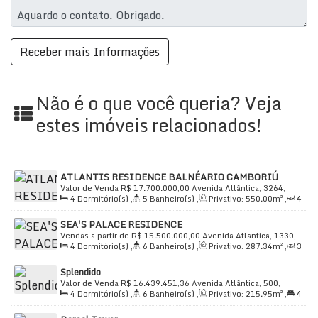
Estrutura e Diferenciais:
Condomínio de alto padrão com segurança 24h
(alarme e circuito de TV)
Academia completa e academias de ginástica nas
proximidades
Não é o que você queria? Veja
Acesso para deficientes
estes imóveis relacionados!
Churrasqueira privativa
Bicicletário
Área de serviço funcional
ATLANTIS RESIDENCE BALNÉARIO CAMBORIÚ
Próximo a serviços essenciais, como açougues,
Valor de Venda
R$
17.700.000,00
Avenida Atlântica, 3264,
bancos, bancas de revistas, cinemas, Burger King e
4
Dormitório(s)
,
5
Banheiro(s)
,
Privativo:
550
.00
m²
,
4
88330-021, Centro, Balneário Camboriú, Santa Catarina, Brasil
bistrô com adega
Sala(s)
,
2
Suíte(s)
,
Total:
700
.00
m²
,
4
Vaga(s)
,
Útil:
SEA'S PALACE RESIDENCE
550
.00
m²
Cinema privativo no condomínio
Vendas a partir de
R$
15.500.000,00
Avenida Atlantica, 1330,
4
Dormitório(s)
,
6
Banheiro(s)
,
Privativo:
287
.34
m²
,
3
88330-009, Centro, Balneário Camboriú, Santa Catarina, Brasil
Localização Exclusiva:
Sala(s)
,
4
Suíte(s)
,
Total:
465
.69
~ 4665
.69
m²
,
5
Vaga(s)
Splendido
,
10m
Distância do Mar
,
Útil:
287
.34
m²
Valor de Venda
R$
16.439.451,36
Avenida Atlântica, 500,
O apartamento está situado na
Avenida Atlântica, n°
4
Dormitório(s)
,
6
Banheiro(s)
,
Privativo:
215
.95
m²
,
4
88330-003, Centro, Balneário Camboriú, Santa Catarina, Brasil
2670
, no centro de
Balneário Camboriú
, SC, com uma
Suíte(s)
,
Total:
251
.01
m²
,
4
Vaga(s)
,
Útil:
251
.01
m²