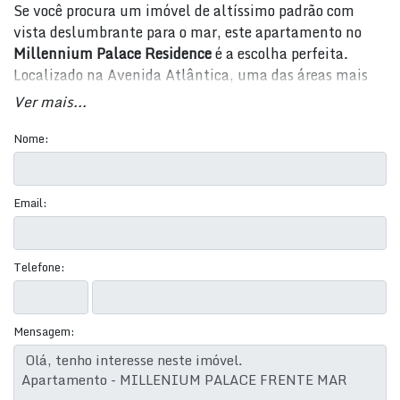
Se você procura um imóvel de altíssimo padrão com
vista deslumbrante para o mar, este apartamento no
Millennium Palace Residence
é a escolha perfeita.
Localizado na Avenida Atlântica, uma das áreas mais
nobres de Balneário Camboriú, este imóvel oferece uma
Ver mais...
experiência única de moradia de luxo. Com um valor de
R$ 26.000.000,00
, este apartamento frente mar
Nome:
proporciona o máximo em conforto, segurança e
exclusividade.
Email:
Detalhes do Imóvel:
Área total
: 587,6 m²
Telefone:
Área privativa e útil
: 316,9 m²
Quartos
: 4
Suítes
: 4
Mensagem:
Banheiros
: 6
Salas
: 3 ambientes
Vagas de garagem
: 4