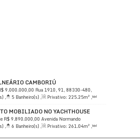
LNEÁRIO CAMBORIÚ
R$
9.000.000,00
Rua 1910, 91, 88330-480,
o Camboriú, Santa Catarina, Brasil
s)
,
5
Banheiro(s)
,
Privativo:
225
.25
m²
,
uíte(s)
,
Total:
323
.00
~ 402
.00
m²
,
3
225
.25
m²
TO MOBILIADO NO YACHTHOUSE
de
R$
9.890.000,00
Avenida Normando
88330-123, Centro, Balneário Camboriú, Santa
s)
,
6
Banheiro(s)
,
Privativo:
261
.04
m²
,
uíte(s)
,
Total:
355
.00
m²
,
3
Vaga(s)
,
50m
r
,
Útil:
261
.04
m²