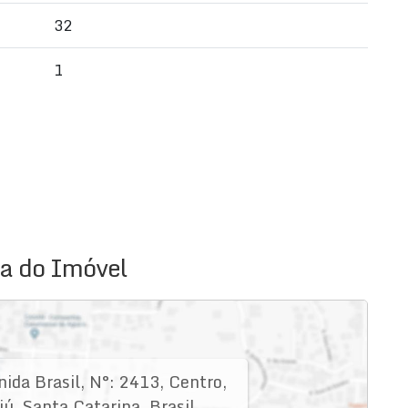
32
1
a do Imóvel
ida Brasil
,
N°:
2413
,
Centro
,
iú
,
Santa Catarina
,
Brasil