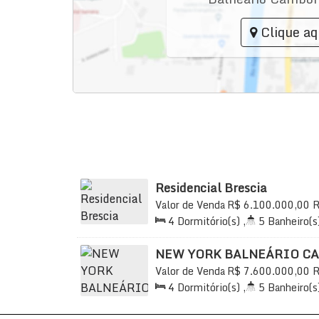
Clique aq
Residencial Brescia
Valor de Venda
R$
6.100.000,00
R
Centro, Balneário Camboriú, Santa C
4
Dormitório(s)
,
5
Banheiro(s
214
.49
m²
,
2
Sala(s)
,
4
Suíte(
Vaga(s)
,
Útil:
214
.49
m²
NEW YORK BALNEÁRIO C
Valor de Venda
R$
7.600.000,00
R
640, Centro, Balneário Camboriú, S
4
Dormitório(s)
,
5
Banheiro(s
3
Sala(s)
,
4
Suíte(s)
,
Total:
3
150m
Distância do Mar
,
Útil:
1