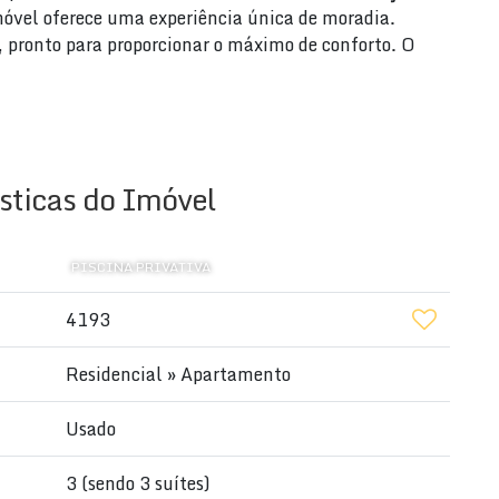
imóvel oferece uma experiência única de moradia.
 pronto para proporcionar o máximo de conforto. O
sticas do Imóvel
PISCINA PRIVATIVA
4193
fantil exclusiva
Residencial
»
Apartamento
Usado
 (alarme e circuito de TV)
ica na região
3 (sendo 3 suítes)