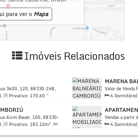
ui para ver o
Mapa
Imóveis Relacionados
MARENA BA
ua 3600, 120, 88330-248,
Valor de Venda
atarina, Brasil
Centro, Balneári
)
,
Privativo:
170
.60
~
4
Dormitório(
s)
,
Total:
214
.49
m²
,
3
3
Sala(s)
,
4
S
Vaga(s)
,
Útil:
AMBORIÚ
APARTAMEN
ua Alvin Bauer, 100, 88330-
Vendas a partir 
anta Catarina, Brasil
Tedesco, 1333, 
)
,
Privativo:
182
.10
m²
,
4
Dormitório(
Catarina, Brasil
29
.20
m²
,
3
Vaga(s)
,
3
Sala(s)
,
4
S
82
.10
m²
Distância do Ma