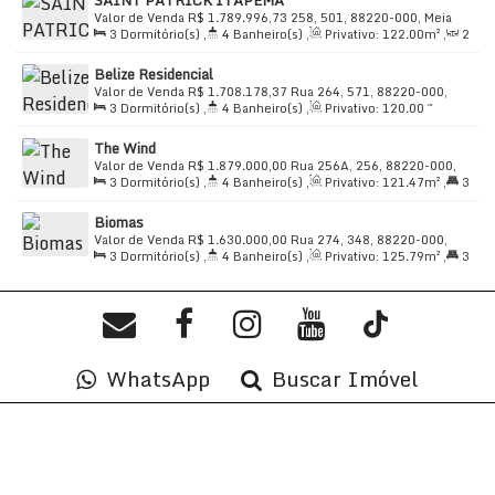
Com espaços amplos e bem distribuídos, este imóvel
SAINT PATRICK ITAPEMA
Distância do Mar
,
Útil:
118
.60
m²
Valor de Venda
R$
1.789.996,73
258, 501, 88220-000, Meia
oferece o melhor do alto padrão em um condomínio
3
Dormitório(s)
,
4
Banheiro(s)
,
Privativo:
122
.00
m²
,
2
Praia, Itapema, Santa Catarina, Brasil
fechado com diversas opções de lazer e serviços.
Sala(s)
,
3
Suíte(s)
,
Total:
189
.00
m²
,
3
Vaga(s)
,
Útil:
Belize Residencial
122
.00
m²
Contato: (47) 99711-3000
Valor de Venda
R$
1.708.178,37
Rua 264, 571, 88220-000,
3
Dormitório(s)
,
4
Banheiro(s)
,
Privativo:
120
.00
~
Meia Praia, Itapema, Santa Catarina, Brasil
122
.55
m²
,
2
Sala(s)
,
3
Suíte(s)
,
Total:
120
.00
m²
,
2
Não perca a oportunidade de morar em um apartamento
The Wind
Vaga(s)
,
Útil:
120
.00
m²
que combina sofisticação e uma localização
Valor de Venda
R$
1.879.000,00
Rua 256A, 256, 88220-000,
3
Dormitório(s)
,
4
Banheiro(s)
,
Privativo:
121
.47
m²
,
3
Meia Praia, Itapema, Santa Catarina, Brasil
privilegiada. Entre em contato conosco para agendar
Suíte(s)
,
Total:
121
.47
m²
,
2
Vaga(s)
,
Útil:
121
.47
m²
uma visita e conhecer este incrível imóvel.
Biomas
Valor de Venda
R$
1.630.000,00
Rua 274, 348, 88220-000,
3
Dormitório(s)
,
4
Banheiro(s)
,
Privativo:
125
.79
m²
,
3
Meia Praia, Itapema, Santa Catarina, Brasil
Realize seu sonho de viver bem. Venha para Meia Praia,
Suíte(s)
,
Total:
125
.79
m²
,
2
Vaga(s)
,
Útil:
125
.79
m²
Itapema!
WhatsApp
Buscar Imóvel
Preço e disponibilidade do imóvel sujeitos a alteração
sem aviso prévio.