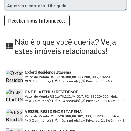
Área Total:
131.68 m² a 231.24 m²
Área Privada:
131.68 m² a 231.24 m²
Área Útil:
131.68 m² a 231.24 m²
Infraestrutura e Comodidades:
Acessibilidade:
Acesso a deficientes
Não é o que você queria? Veja
Segurança:
Alarme e circuito de TV
estes imóveis relacionados!
Serviços:
Açougue, água, área de serviço
Conveniências:
Banca de revistas, banco, Burger
King
Oxford Residence Itapema
Lazer:
Academia, academias de ginástica,
Valor de Venda
R$
1.770.000,00
Rua 280, 385, 88220-000,
bicicletário, bistrô com adega, churrasqueira
3
Dormitório(s)
,
4
Banheiro(s)
,
Privativo:
116
.58
~
Meia Praia, Itapema, Santa Catarina, Brasil
120
.41
m²
,
3
Suíte(s)
,
Total:
120
.41
m²
,
2
Vaga(s)
,
Útil:
Cozinha:
Cozinha americana
ONE PLATINUM RESIDENCE
120
.41
m²
Valor de Venda
R$
1.678.121,94
317, 92, 88220-000, Meia
Destaques da Propriedade:
3
Dormitório(s)
,
4
Banheiro(s)
,
Privativo:
120
.00
m²
,
2
Praia, Itapema, Santa Catarina, Brasil
Sala(s)
,
3
Suíte(s)
,
Total:
165
.00
m²
,
2
Vaga(s)
,
Útil:
Este apartamento foi projetado com foco no conforto e
VESSEL RESIDENCE ITAPEMA
120
.00
m²
na praticidade. Cada detalhe foi pensado para
Valor de Venda
R$
1.690.000,00
302, 300, 88220-000, Meia
3
Dormitório(s)
,
4
Banheiro(s)
,
Privativo:
118
.60
m²
,
2
Praia, Itapema, Santa Catarina, Brasil
proporcionar uma experiência de vida única e agradável.
Sala(s)
,
3
Suíte(s)
,
Total:
208
.00
m²
,
2
Vaga(s)
,
500m