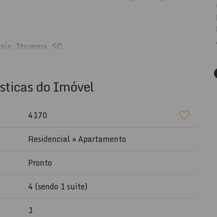
raia, Itapema, SC
sticas do Imóvel
rada
4170
Residencial
»
Apartamento
igos e família
ições
Pronto
nquilidade
 lazer
4 (sendo 1 suíte)
 e porcelanato
ra as direções Norte, Leste e Oeste, garantindo luz
1