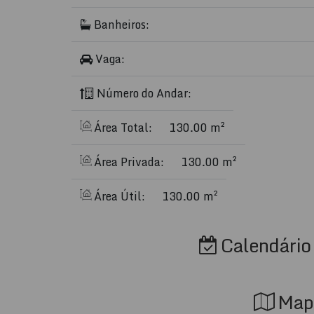
Hall
de entrada sofisticado
Banheiros:
Living
espaçoso para conforto máximo
Terraço Coletivo
para aproveitar o melhor
Vaga:
Disponível para Temporada:
Número do Andar:
Alta Temporada:
R$ 1.200,00 por dia
Área Total:
130.00 m²
Não perca essa oportunidade de viver momento
Entre em contato para mais informações e rese
Área Privada:
130.00 m²
Área Útil:
130.00 m²
Calendário 
Map