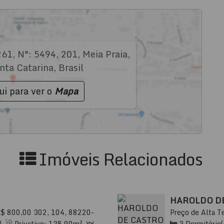
261
,
N°:
5494
,
201
,
Meia Praia
,
nta Catarina
,
Brasil
ui para ver o
Mapa
Imóveis Relacionados
HAROLDO D
R$
800,00
302, 104, 88220-
Preço de Alta T
arina, Brasil
000, Meia Praia,
)
,
Privativo:
138
.90
m²
,
3
Dormitório(