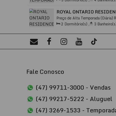
2
Sala(s)
,
3
Suíte(s)
,
Total:
2
Vaga(s)
,
500m
Distância do Mar
,
ROYAL ONTARIO RESIDE
Preço de Alta Temporada (Diária)
000, Meia Praia, Itapema, Santa Cat
2
Dormitório(s)
,
3
Banheiro(s
2
Sala(s)
,
2
Suíte(s)
,
Total:
1
400m
Distância do Mar
,
Útil:
1
Fale Conosco
(47) 99711-3000 - Vendas
(47) 99217-5222 - Aluguel
(47) 3269-1533 - Temporad