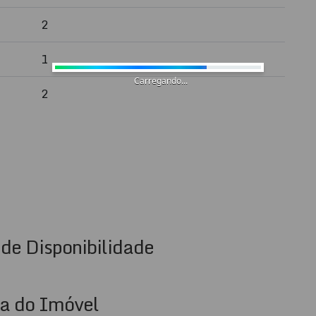
2
 de Meia Praia
1
Carregando...
2
s únicos em um dos melhores bairros de Itapema!
rvas.
de Disponibilidade
a do Imóvel