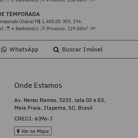
uíte(s)
,
Total:
145
.00
m²
,
1
Vaga(s)
,
20m
r
,
Útil:
130
.00
m²
DE TEMPORADA
emporada (Diária)
R$
1.400,00
305, 296,
 Praia, Itapema, Santa Catarina, Brasil
s)
,
4
Banheiro(s)
,
Privativo:
129
.00
m²
,
uíte(s)
,
Total:
188
.00
m²
,
2
Vaga(s)
,
 do Mar
,
Útil:
129
.00
m²
WhatsApp
Buscar Imóvel
Onde Estamos
Av. Nereu Ramos
,
5222
,
sala 02 e 03
,
Meia Praia
,
Itapema
,
SC
,
Brasil
CRECI: 6396-J
Ver no Mapa