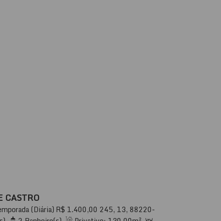
E CASTRO
emporada (Diária)
R$
1.400,00
245, 13, 88220-
 Itapema, Santa Catarina, Brasil
s)
,
2
Banheiro(s)
,
Privativo:
130
.00
m²
,