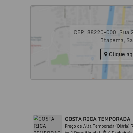
CEP: 88220-000
,
Rua 
Itapema
,
Sa
Clique aq
COSTA RICA TEMPORADA
Preço de Alta Temporada (Diária)
000, Meia Praia, Itapema, Santa Cat
3
Dormitório(s)
,
4
Banheiro(s