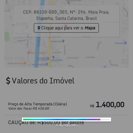
CEP: 88220-000
,
305
,
N°:
296
,
Meia Praia
,
Itapema
,
Santa Catarina
,
Brasil
Clique aqui para ver o
Mapa
Valores do Imóvel
1.400,00
Preço de Alta Temporada (Diária)
R$
Valor das Taxas R$ 450,00
CAUÇÃO de: R$500,00 por pacote
Carregando...