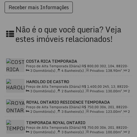
Alto Padrão:
Acabamentos de primeira qualidade e
design sofisticado
Cozinha Americana:
Integrada com a sala,
proporcionando um ambiente moderno e funcional
Não é o que você queria? Veja
Área de Serviço:
Prática e espaçosa
estes imóveis relacionados!
Churrasqueira:
Duas opções para seus momentos
de lazer
Bistrô com Adega:
Para apreciar momentos únicos
com seus convidados
COSTA RICA TEMPORADA
Bicicletário:
Espaço seguro para suas bicicletas
Preço de Alta Temporada (Diária)
R$
800,00
302, 104, 88220-
3
Dormitório(s)
,
4
Banheiro(s)
,
Privativo:
138
.90
m²
,
2
000, Meia Praia, Itapema, Santa Catarina, Brasil
Elevador:
Dois elevadores (social e de serviço) para
Sala(s)
,
3
Suíte(s)
,
Total:
241
.99
~ 242
.00
m²
,
2
Vaga(s)
,
seu conforto e conveniência
HAROLDO DE CASTRO
500m
Distância do Mar
,
Útil:
138
.90
m²
Preço de Alta Temporada (Diária)
R$
1.400,00
245, 13, 88220-
Segurança:
Sistema de alarme e circuito de TV
3
Dormitório(s)
,
2
Banheiro(s)
,
Privativo:
130
.00
m²
,
2
000, Meia Praia, Itapema, Santa Catarina, Brasil
Acesso a Deficientes:
Totalmente adaptado para
Sala(s)
,
1
Suíte(s)
,
Total:
145
.00
m²
,
1
Vaga(s)
,
20m
acessibilidade
ROYAL ONTARIO RESIDENCE TEMPORADA
Distância do Mar
,
Útil:
130
.00
m²
Preço de Alta Temporada (Diária)
R$
750,00
306, 201, 88220-
Condomínio Fechado:
Segurança e tranquilidade
2
Dormitório(s)
,
3
Banheiro(s)
,
Privativo:
123
.00
m²
,
2
000, Meia Praia, Itapema, Santa Catarina, Brasil
para sua família
Sala(s)
,
2
Suíte(s)
,
Total:
188
.00
m²
,
2
Vaga(s)
,
400m
TEMPORADA ROYAL ONTARIO
Distância do Mar
,
Útil:
123
.00
m²
Infraestrutura Completa:
Alarme, bicicletário,
Preço de Alta Temporada (Diária)
R$
750,00
306, 201, 88220-
churrasqueira, circuito de TV, elevador social e de
2
Dormitório(s)
,
3
Banheiro(s)
,
Privativo:
100
.00
m²
,
2
000, Meia Praia, Itapema, Santa Catarina, Brasil