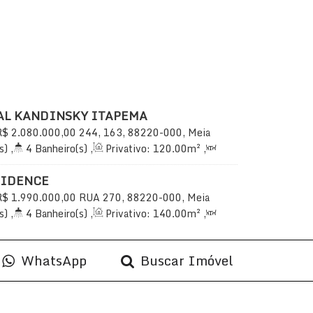
AL KANDINSKY ITAPEMA
R$
2.080.000,00
244, 163, 88220-000, Meia
Santa Catarina, Brasil
s)
,
4
Banheiro(s)
,
Privativo:
120
.00
m²
,
uíte(s)
,
Total:
207
.00
m²
,
4
Vaga(s)
,
SIDENCE
R$
1.990.000,00
RUA 270, 88220-000, Meia
Santa Catarina, Brasil
s)
,
4
Banheiro(s)
,
Privativo:
140
.00
m²
,
uíte(s)
,
Total:
215
.00
m²
,
4
Vaga(s)
,
WhatsApp
Buscar Imóvel