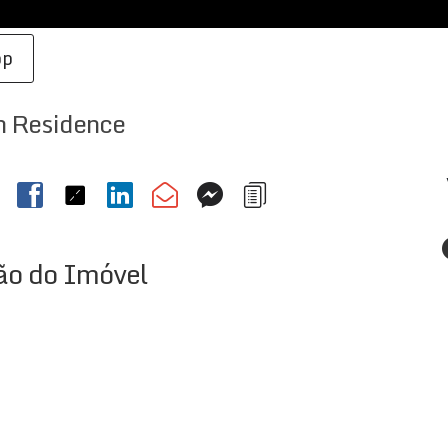
pp
n Residence
ão do Imóvel