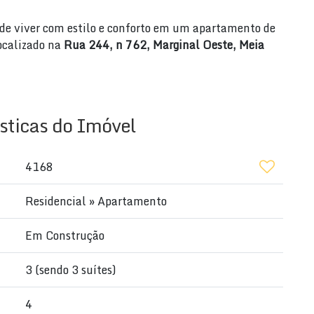
e viver com estilo e conforto em um apartamento de
localizado na
Rua 244, n 762, Marginal Oeste, Meia
sticas do Imóvel
4168
Residencial
»
Apartamento
Em Construção
3 (sendo 3 suítes)
ntos de convivência e praticidade.
4
ir momentos de lazer e descontração.