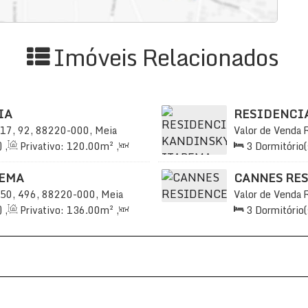
Imóveis Relacionados
IA
RESIDENCI
17, 92, 88220-000, Meia
Valor de Venda
sil
Praia, Itapema, 
)
,
Privativo:
120
.00
m²
,
3
Dormitório(
65
.00
m²
,
2
Vaga(s)
,
2
Sala(s)
,
3
S
Útil:
120
.00
m²
PEMA
CANNES RE
50, 496, 88220-000, Meia
Valor de Venda
sil
Praia, Itapema, 
)
,
Privativo:
136
.00
m²
,
3
Dormitório(
15
.00
m²
,
3
Vaga(s)
,
2
Sala(s)
,
3
S
36
.00
m²
Útil:
140
.00
m²