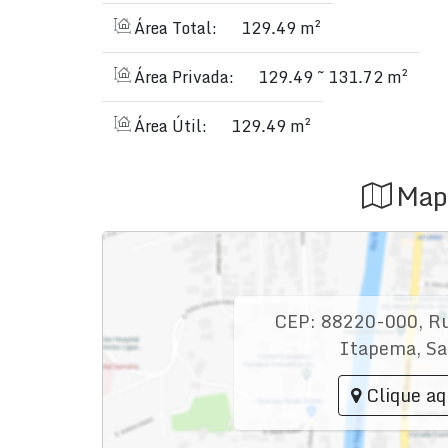
Não deixe essa oportunidade escapar!
Entre em 
apartamento pode ser o seu novo lar.
Área Total:
129.49 m²
Estamos à disposição para atender você!
Área Privada:
129.49 ~ 131.72 m²
Preço e disponibilidade do imóvel sujeitos a al
Área Útil:
129.49 m²
Map
CEP: 88220-000
,
R
Itapema
,
Sa
Clique aq