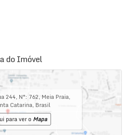
contato para agendar uma visita e descubra como este
teração sem aviso prévio.
a do Imóvel
ua 244
,
N°:
762
,
Meia Praia
,
nta Catarina
,
Brasil
ui para ver o
Mapa