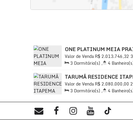
ONE PLATINUM MEIA PRA
Valor de Venda
R$
2.013.746,32
3
Praia, Itapema, Santa Catarina, Bra
3
Dormitório(s)
,
4
Banheiro(s
2
Sala(s)
,
3
Suíte(s)
,
Total:
1
Útil:
120
.00
m²
TARUMÃ RESIDENCE ITA
Valor de Venda
R$
2.080.000,00
2
Praia, Itapema, Santa Catarina, Bra
3
Dormitório(s)
,
4
Banheiro(s
2
Sala(s)
,
3
Suíte(s)
,
Total:
2
650m
Distância do Mar
,
Útil:
1