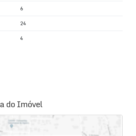
6
24
4
a do Imóvel