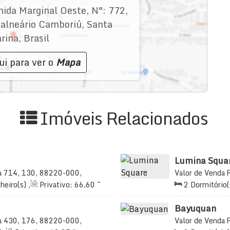
nida Marginal Oeste
,
N°:
772
,
alneário Camboriú
,
Santa
rina
,
Brasil
ui para ver o
Mapa
Imóveis Relacionados
Lumina Squa
a 714, 130, 88220-000,
Valor de Venda
asil
Morretes, Itapem
heiro(s)
,
Privativo:
66
.60
~
2
Dormitório(
te(s)
,
Total:
66
.60
m²
,
1
70
.00
m²
,
2
S
Vaga(s)
,
Útil:
Bayuquan
a 430, 176, 88220-000,
Valor de Venda
 Brasil
Tabuleiro dos Ol