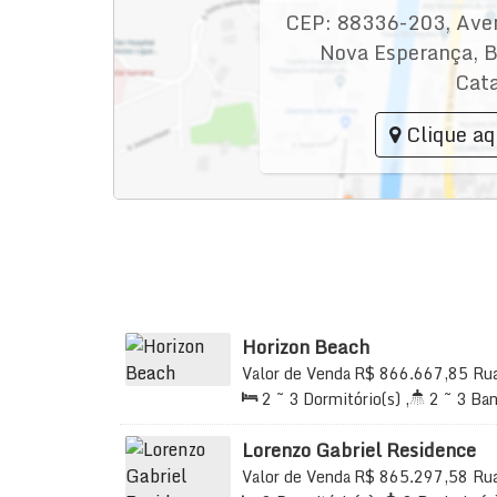
CEP: 88336-203
,
Ave
Nova Esperança
,
B
Cata
Clique aq
Horizon Beach
Valor de Venda
R$
866.667,85
Ru
Várzea, Itapema, Santa Catarina, Br
2 ~ 3
Dormitório(s)
,
2 ~ 3
Ban
70
.00
m²
,
2
Sala(s)
,
1 ~ 2
Suí
Vaga(s)
,
Útil:
66
.60
~ 68
.22
m²
Lorenzo Gabriel Residence
Valor de Venda
R$
865.297,58
Ru
Morretes, Itapema, Santa Catarina,