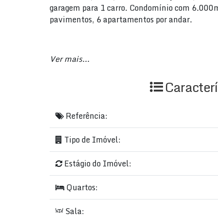
garagem para 1 carro. Condomínio com 6.000m² 
pavimentos, 6 apartamentos por andar.
Torre 01 - Entrega em 2024
Ver mais...
Torre 02 - Entrega em 2025
Caracterí
Torre 03 - Entrega em 2026
Referência:
Torre 04 - Entrega em 2027
Tipo de Imóvel:
Excepcional investimento com pagamento supe
Estágio do Imóvel:
Quartos:
Agende sua visita personalizada conosco H
Sala: