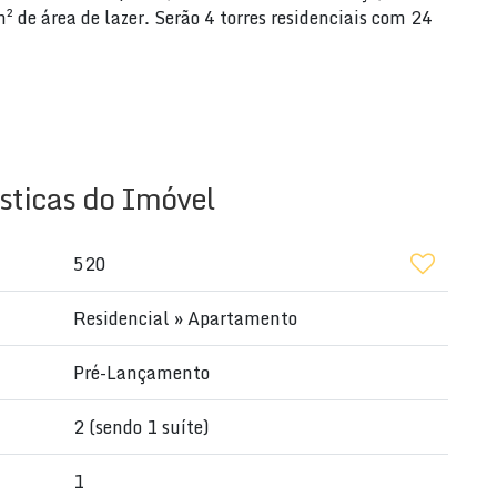
de área de lazer. Serão 4 torres residenciais com 24
sticas do Imóvel
520
Residencial
»
Apartamento
r facilitado e parcelamento em até 120 meses.
Pré-Lançamento
2 (sendo 1 suíte)
OJE MESMO! (47) 99711-3000 - WhatsApp
1