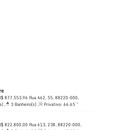
re
R$
877.553,96
Rua 462, 55, 88220-000,
a, Santa Catarina, Brasil
s)
,
3
Banheiro(s)
,
Privativo:
66
.65
~
ala(s)
,
2
Suíte(s)
,
Total:
70
.00
m²
,
1
70
.00
m²
R$
822.800,00
Rua 613, 238, 88220-000,
iveiras, Itapema, Santa Catarina, Brasil