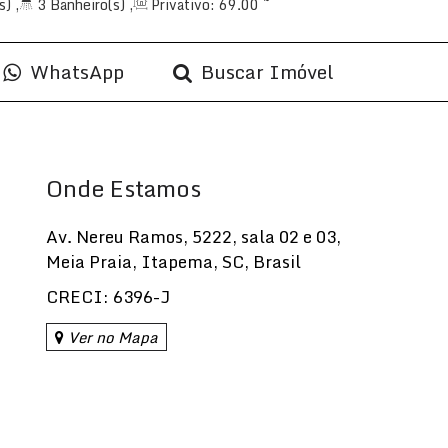
s)
,
3
Banheiro(s)
,
Privativo:
69
.00
~
ala(s)
,
2
Suíte(s)
,
Total:
69
.00
m²
,
1
69
.00
~ 70
.00
m²
WhatsApp
Buscar Imóvel
Onde Estamos
Av. Nereu Ramos
,
5222
,
sala 02 e 03
,
Meia Praia
,
Itapema
,
SC
,
Brasil
CRECI: 6396-J
Ver no Mapa