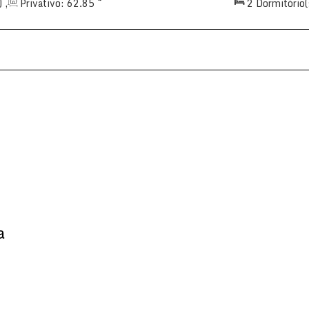
)
,
Privativo:
62
.85
~
2
Dormitório(
)
,
Total:
62
.75
m²
,
1
70
.00
m²
,
2
S
Vaga(s)
,
Útil:
a