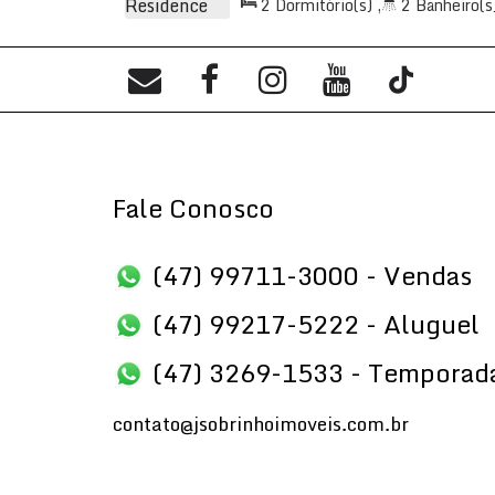
2
Dormitório(s)
,
2
Banheiro(s
66
.00
m²
,
2
Sala(s)
,
1
Suíte(s
Vaga(s)
,
Útil:
62
.75
~ 66
.00
m²
Fale Conosco
(47) 99711-3000 - Vendas
(47) 99217-5222 - Aluguel
(47) 3269-1533 - Temporad
contato@jsobrinhoimoveis.com.br