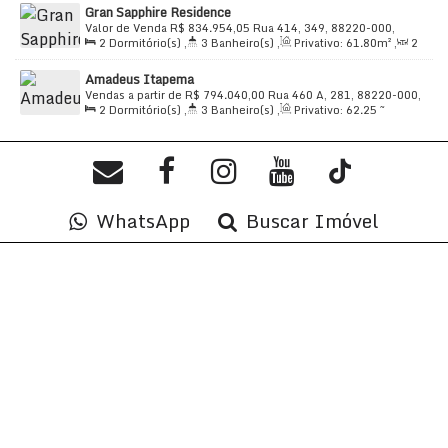
Gran Sapphire Residence
60
.00
m²
Valor de Venda
R$
834.954,05
Rua 414, 349, 88220-000,
2
Dormitório(s)
,
3
Banheiro(s)
,
Privativo:
61
.80
m²
,
2
Morretes, Itapema, Santa Catarina, Brasil
Sala(s)
,
2
Suíte(s)
,
Total:
61
.80
m²
,
1
Vaga(s)
,
650m
Amadeus Itapema
Distância do Mar
,
Útil:
61
.80
m²
Vendas a partir de
R$
794.040,00
Rua 460 A, 281, 88220-000,
2
Dormitório(s)
,
3
Banheiro(s)
,
Privativo:
62
.25
~
Morretes, Itapema, Santa Catarina, Brasil
63
.05
m²
,
2
Sala(s)
,
2
Suíte(s)
,
Total:
62
.25
~ 63
.05
m²
,
1
Vaga(s)
,
1700m
Distância do Mar
,
Útil:
62
.25
~ 63
.05
m²
WhatsApp
Buscar Imóvel