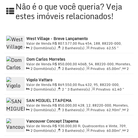
Não é o que você queria? Veja
estes imóveis relacionados!
West Village - Breve Lançamento
Valor de Venda
R$
807.577,00
Rua 454, 188, 88220-000,
2
Dormitório(s)
,
2
Banheiro(s)
,
Privativo:
62
.55
~
Morretes, Itapema, Santa Catarina, Brasil
67
.65
m²
,
2
Sala(s)
,
1
Suíte(s)
,
Total:
62
.55
m²
,
1
Dom Carlos Morretes
Vaga(s)
,
Útil:
62
.55
m²
Valor de Venda
R$
850.000,00
406B, 54, 88220-000, Morretes,
2
Dormitório(s)
,
2
Banheiro(s)
,
Privativo:
65
.00
m²
,
2
Itapema, Santa Catarina, Brasil
Sala(s)
,
1
Suíte(s)
,
Total:
80
.00
m²
,
1
Vaga(s)
,
450m
Vigolo Vattaro
Distância do Mar
,
Útil:
65
.00
m²
Valor de Venda
R$
869.550,00
Rua 432, 95, 88220-000,
2
Dormitório(s)
,
2 ~ 3
Banheiro(s)
,
Privativo:
61
.40
~
Morretes, Itapema, Santa Catarina, Brasil
62
.10
m²
,
2
Sala(s)
,
1 ~ 2
Suíte(s)
,
Total:
60
.25
m²
,
1
SAN MIGUEL ITAPEMA
Vaga(s)
,
Útil:
60
.25
~ 62
.10
m²
Valor de Venda
R$
850.000,00
428, 12, 88220-000, Morretes,
2
Dormitório(s)
,
3
Banheiro(s)
,
Privativo:
62
.90
m²
,
2
Itapema, Santa Catarina, Brasil
Sala(s)
,
2
Suíte(s)
,
Total:
99
.00
m²
,
1
Vaga(s)
,
Útil:
Vancouver Concept Itapema
62
.90
m²
Valor de Venda
R$
930.000,00
R. Quatrocentos e Vinte, 709,
2
Dormitório(s)
,
3
Banheiro(s)
,
Privativo:
60
.00
m²
,
2
88220-000, Morretes, Itapema, Santa Catarina, Brasil
Sala(s)
,
2
Suíte(s)
,
Total:
60
.00
m²
,
1
Vaga(s)
,
Útil: