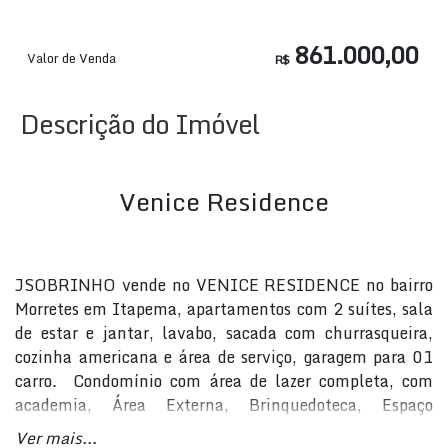
861.000,00
Valor de Venda
R$
Descrição do Imóvel
Venice Residence
JSOBRINHO vende no VENICE RESIDENCE no bairro
Morretes em Itapema, apartamentos com 2 suítes, sala
de estar e jantar, lavabo, sacada com churrasqueira,
cozinha americana e área de serviço, garagem para 01
carro. Condomínio com área de lazer completa, com
academia, Área Externa, Brinquedoteca, Espaço
gourmet, Espaço zen, Espaço pet, 02 Fire place, 02
Ver mais...