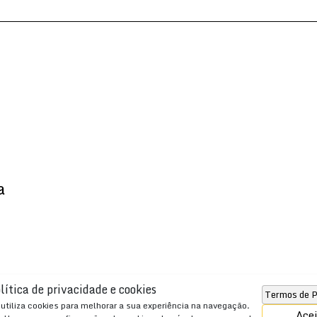
a
lítica de privacidade e cookies
Termos de P
JSobrinho Imóveis
utiliza cookies para melhorar a sua experiência na navegação.
Ace