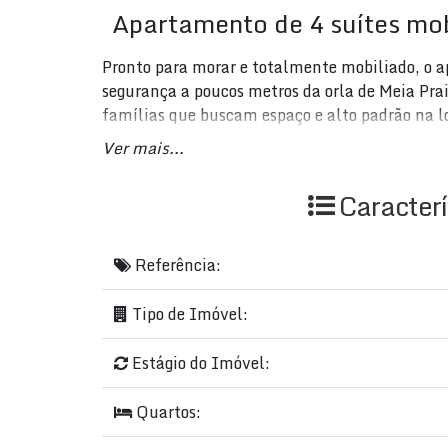
Apartamento de 4 suítes mo
Pronto para morar e totalmente mobiliado, o 
segurança a poucos metros da orla de Meia Pra
famílias que buscam espaço e alto padrão na l
Ver mais...
4 dormitórios, todos suítes
5 banheiros
Caracterí
2 salas (estar e jantar)
3 vagas de garagem
189 m² de área privativa (265 m² de área
Referência:
Mobiliado, novo e pronto para morar
Acomodação para até 12 pessoas
Tipo de Imóvel:
Diferenciais e comodidades
Estágio do Imóvel:
Entrada no prédio somente com reconhec
Quartos:
Ar-condicionado
Churrasqueira