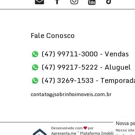
Fale Conosco
(47) 99711-3000 - Vendas
(47) 99217-5222 - Aluguel
(47) 3269-1533 - Temporad
contato@jsobrinhoimoveis.com.br
Nossa po
Desenvolvido com
por
Nosso site 
Apresenta.me ~ Plataforma Imobiliária