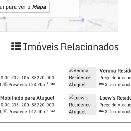
ui para ver o
Mapa
cimento facial, além de hall, elevador e
Imóveis Relacionados
Verona Resid
00,00
302, 104, 88220-000,
Preço de Alugue
, Brasil
000, Meia Praia,
)
,
Privativo:
138
.90
m²
,
3
Dormitório(
41
.99
~ 242
.00
m²
,
3
2
Sala(s)
,
3
S
Útil:
135
.00
m²
 Mobiliado para Aluguel
Loew's Resid
00,00
306, 200, 88220-000,
Preço de Alugue
, Brasil
Meia Praia, Itap
)
,
Privativo:
142
.00
m²
,
3
Dormitório(
99
.00
m²
,
2
Vaga(s)
,
2
Sala(s)
,
3
S
42
.00
m²
600m
Distância