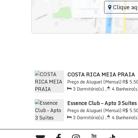
Clique aq
O acesso ao prédio é feito somente com reconhe
acessibilidade para pessoas com deficiência.
COSTA RICA MEIA PRAIA
Preço de Aluguel (Mensal)
R$
5.5
Meia Praia, Itapema, Santa Catarina
3
Dormitório(s)
,
4
Banheiro(s
2
Sala(s)
,
3
Suíte(s)
,
Total:
2
Vaga(s)
,
Útil:
138
.90
m²
Essence Club – Apto 3 Suítes
na Meia Praia, Itapema
Preço de Aluguel (Mensal)
R$
5.5
Meia Praia, Itapema, Santa Catarina
3
Dormitório(s)
,
4
Banheiro(s
2
Sala(s)
,
3
Suíte(s)
,
Total:
1
350m
Distância do Mar
,
Útil:
1