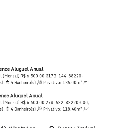
ence Aluguel Anual
l (Mensal)
R$
6.500,00
317B, 144, 88220-
 Itapema, Santa Catarina, Brasil
s)
,
4
Banheiro(s)
,
Privativo:
135
.00
m²
,
uíte(s)
,
Total:
165
.00
m²
,
3
Vaga(s)
,
ence Aluguel Anual
l (Mensal)
R$
6.600,00
278, 582, 88220-000,
ema, Santa Catarina, Brasil
s)
,
4
Banheiro(s)
,
Privativo:
118
.40
m²
,
uíte(s)
,
Total:
165
.00
m²
,
2
Vaga(s)
,
 do Mar
,
Útil:
118
.40
m²