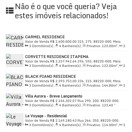
próximas;
Não é o que você queria? Veja
Bistrô com adega no condomínio;
estes imóveis relacionados!
Circuito de TV para monitoramento.
Localização Privilegiada:
CARMEL RESIDENCE
Avenida com fácil acesso aos principais pontos da
Valor de Venda
R$
2.400.000,00
315, 275, 88220-000, Meia
cidade;
3
Dormitório(s)
,
4
Banheiro(s)
,
Privativo:
123
.00
m²
,
2
Praia, Itapema, Santa Catarina, Brasil
Sala(s)
,
3
Suíte(s)
,
Total:
270
.00
m²
,
2
Vaga(s)
,
Útil:
Próximo a bancos, açougues, escolas de 1º e 2º
CORVETTE RESIDENCE ITAPEMA
123
.00
m²
grau;
Valor de Venda
R$
2.237.942,64
296, 555, 88220-000, Meia
3
Dormitório(s)
,
4
Banheiro(s)
,
Privativo:
122
.00
m²
,
2
Pier Turístico a poucos metros, oferecendo lazer e
Praia, Itapema, Santa Catarina, Brasil
Sala(s)
,
3
Suíte(s)
,
Total:
199
.00
m²
,
2
Vaga(s)
,
Útil:
entretenimento;
BLACK PIANO RESIDENCE
122
.00
m²
Localizado no coração de Meia Praia, uma das
Valor de Venda
R$
2.393.753,00
236, 215, 88220-000, Meia
3
Dormitório(s)
,
4
Banheiro(s)
,
Privativo:
144
.80
m²
,
2
Praia, Itapema, Santa Catarina, Brasil
regiões mais valorizadas de Itapema.
Sala(s)
,
3
Suíte(s)
,
Total:
240
.00
m²
,
2
Vaga(s)
,
Útil:
Villa Aurora - Breve Lançamento
118
.20
m²
Valor de Venda:
R$ 2.138.000,00
Valor de Venda
R$
2.146.302,07
Rua 290, 200, 88220-000,
3
Dormitório(s)
,
4
Banheiro(s)
,
Privativo:
123
.40
~
Meia Praia, Itapema, Santa Catarina, Brasil
125
.20
m²
,
2
Sala(s)
,
3
Suíte(s)
,
Total:
123
.40
m²
,
2
Invista em qualidade de vida e desfrute de um imóvel
Le Voyage - Residencial
Vaga(s)
,
Útil:
123
.40
m²
projetado para oferecer o melhor do litoral. Entre em
Valor de Venda
R$
2.169.180,43
Rua 266, 350, 88220-000,
3
Dormitório(s)
,
4
Banheiro(s)
,
Privativo:
114
.00
m²
,
2
contato para agendar uma visita e conhecer os
Meia Praia, Itapema, Santa Catarina, Brasil
Sala(s)
,
3
Suíte(s)
,
Total:
114
.00
m²
,
2
Vaga(s)
,
Útil: