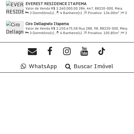
diferenciais do Volo Lumini.
EVEREST RESIDENCE ITAPEMA
114
.00
m²
Valor de Venda
R$
2.260.000,00
284, 447, 88220-000, Meia
Preço e disponibilidade do imóvel sujeitos a alteração
3
Dormitório(s)
,
4
Banheiro(s)
,
Privativo:
134
.00
m²
,
2
Praia, Itapema, Santa Catarina, Brasil
Sala(s)
,
3
Suíte(s)
,
Total:
199
.00
m²
,
2
Vaga(s)
,
Útil:
sem aviso prévio.
Ciro Dellagnelo Itapema
134
.00
m²
Valor de Venda
R$
2.150.675,58
Rua 288, 98, 88220-000, Meia
3
Dormitório(s)
,
4
Banheiro(s)
,
Privativo:
105
.85
m²
,
2
Praia, Itapema, Santa Catarina, Brasil
Sala(s)
,
3
Suíte(s)
,
Total:
182
.11
m²
,
2
Vaga(s)
,
350m
Distância do Mar
,
Útil:
105
.85
m²
WhatsApp
Buscar Imóvel