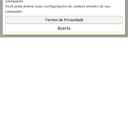
navegação.
Você pode alterar suas configurações de cookies através do seu
navegador.
Termos de Privacidade
Aceito
JSobrinho Imóveis — 26 anos cuidando do seu
patrimônio no litoral catarinense
Fundada em 2000, a JSobrinho Imóveis é uma
imobiliária com 26 anos de atuação especializada em
venda, aluguel anual e temporada em Meia Praia,
Itapema, Porto Belo e Balneário Camboriú — SC. Mais
do que intermediar negócios imobiliários, somos
especialistas em gestão de patrimônio: cuidamos do seu
imóvel com a mesma dedicação que você investiu para