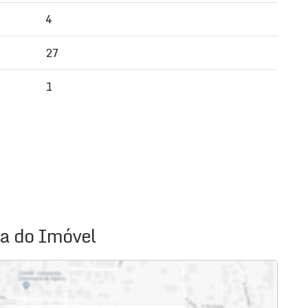
4
27
1
a do Imóvel