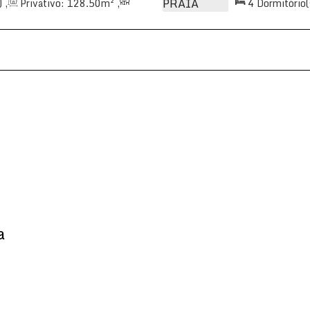
)
,
Privativo:
128
.50
m²
,
4
Dormitório(
66
.00
m²
,
3
Vaga(s)
,
2
Sala(s)
,
4
S
140m
Distância
a