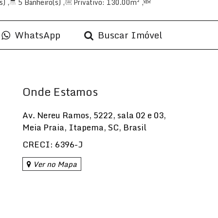
s)
,
5
Banheiro(s)
,
Privativo:
130
.00
m²
,
uíte(s)
,
Total:
188
.00
m²
,
3
Vaga(s)
,
 do Mar
,
Útil:
130
.00
m²
WhatsApp
Buscar Imóvel
Onde Estamos
Av. Nereu Ramos
,
5222
,
sala 02 e 03
,
Meia Praia
,
Itapema
,
SC
,
Brasil
CRECI: 6396-J
Ver no Mapa