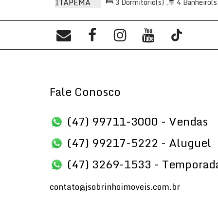
3
Dormitório(s)
,
4
Banheiro(s
2
Sala(s)
,
3
Suíte(s)
,
Total:
1
Útil:
128
.50
m²
Fale Conosco
(47) 99711-3000 - Vendas
(47) 99217-5222 - Aluguel
(47) 3269-1533 - Temporad
contato@jsobrinhoimoveis.com.br