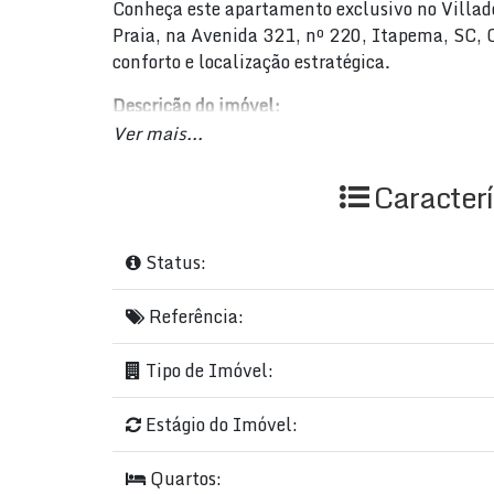
Conheça este apartamento exclusivo no Villade
Praia, na Avenida 321, nº 220, Itapema, SC,
conforto e localização estratégica.
Descrição do imóvel:
Ver mais...
Valor: R$ 3.150.000,00
Área total: 245m²
Caracterí
Área privativa: 139,26m²
Área útil: 139,26m²
Status:
Detalhes internos:
Referência:
3 suítes bem planejadas
4 banheiros modernos
Tipo de Imóvel:
2 salas integradas para convivência e laz
Cozinha equipada com acabamento de al
Área de serviço funcional
Estágio do Imóvel:
Infraestrutura do condomínio:
Quartos: