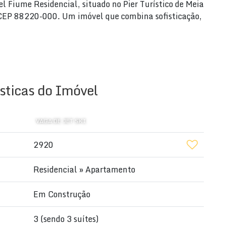
l Fiume Residencial, situado no Pier Turístico de Meia
 CEP 88220-000. Um imóvel que combina sofisticação,
sticas do Imóvel
VAGA DE JET SKI
2920
er
Residencial
»
Apartamento
to padrão
Em Construção
3 (sendo 3 suítes)