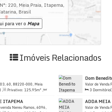
N°:
220
,
Meia Praia
,
Itapema
,
atarina
,
Brasil
ui para ver o
Mapa
Imóveis Relacionados
Dom Benedit
03, 60, 88220-000, Meia
Valor de Venda
sil
Meia Praia, Itap
)
,
Privativo:
125
.95
m²
,
3
Dormitório(
83
.08
m²
,
3
Vaga(s)
,
60m
242
.30
m²
,
2
²
Vaga(s)
,
Útil:
E ITAPEMA
ADDA MEIA
venida Nereu Ramos, 6096,
Valor de Venda
anta Catarina, Brasil
Praia, Itapema, 