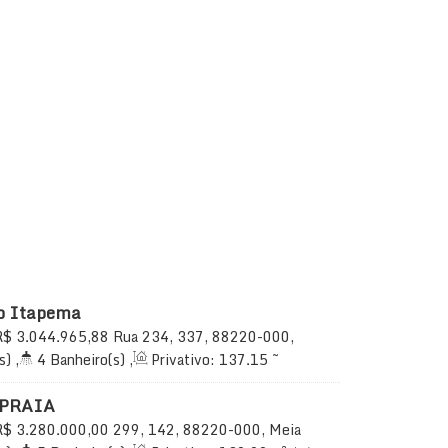
o Itapema
R$
3.044.965,88
Rua 234, 337, 88220-000,
ema, Santa Catarina, Brasil
s)
,
4
Banheiro(s)
,
Privativo:
137
.15
~
Sala(s)
,
3
Suíte(s)
,
Total:
137
.15
m²
,
2
137
.15
m²
 PRAIA
R$
3.280.000,00
299, 142, 88220-000, Meia
Santa Catarina, Brasil