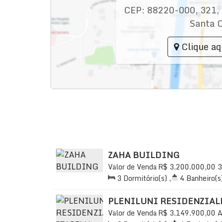
CEP: 88220-000
,
321
,
Santa C
Clique aq
ZAHA BUILDING
Valor de Venda
R$
3.200.000,00
3
Praia, Itapema, Santa Catarina, Bra
3
Dormitório(s)
,
4
Banheiro(s
3
Sala(s)
,
3
Suíte(s)
,
Total:
1
Distância do Mar
,
Útil:
125
.95
m
PLENILUNI RESIDENZIAL
Valor de Venda
R$
3.149.900,00
A
88220-971, Meia Praia, Itapema, S