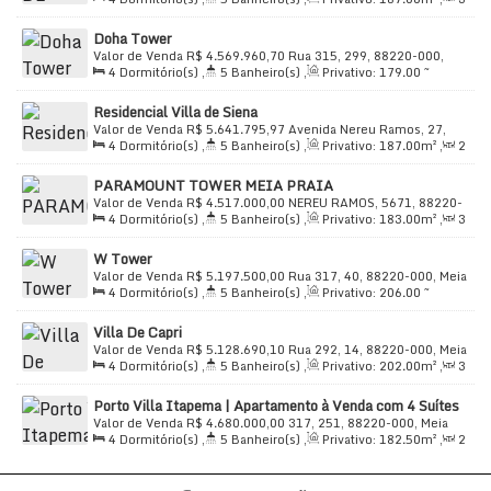
Praia, Itapema, Santa Catarina, Brasil
Sala(s)
,
4
Suíte(s)
,
Total:
295
.00
m²
,
3
Vaga(s)
,
Útil:
Doha Tower
187
.00
m²
Valor de Venda
R$
4.569.960,70
Rua 315, 299, 88220-000,
4
Dormitório(s)
,
5
Banheiro(s)
,
Privativo:
179
.00
~
Meia Praia, Itapema, Santa Catarina, Brasil
364
.00
m²
,
2
Sala(s)
,
4
Suíte(s)
,
Total:
179
.00
m²
,
3
Residencial Villa de Siena
Vaga(s)
,
Útil:
179
.00
m²
Valor de Venda
R$
5.641.795,97
Avenida Nereu Ramos, 27,
4
Dormitório(s)
,
5
Banheiro(s)
,
Privativo:
187
.00
m²
,
2
88220-000, Meia Praia, Itapema, Santa Catarina, Brasil
Sala(s)
,
4
Suíte(s)
,
Total:
187
.00
m²
,
3
Vaga(s)
,
Útil:
PARAMOUNT TOWER MEIA PRAIA
187
.00
m²
Valor de Venda
R$
4.517.000,00
NEREU RAMOS, 5671, 88220-
4
Dormitório(s)
,
5
Banheiro(s)
,
Privativo:
183
.00
m²
,
3
000, Meia Praia, Itapema, Santa Catarina, Brasil
Sala(s)
,
4
Suíte(s)
,
Total:
269
.50
m²
,
3
Vaga(s)
,
Útil:
W Tower
183
.00
m²
Valor de Venda
R$
5.197.500,00
Rua 317, 40, 88220-000, Meia
4
Dormitório(s)
,
5
Banheiro(s)
,
Privativo:
206
.00
~
Praia, Itapema, Santa Catarina, Brasil
212
.25
m²
,
2
Sala(s)
,
4
Suíte(s)
,
Total:
212
.25
m²
,
3
Villa De Capri
Vaga(s)
,
Útil:
212
.25
m²
Valor de Venda
R$
5.128.690,10
Rua 292, 14, 88220-000, Meia
4
Dormitório(s)
,
5
Banheiro(s)
,
Privativo:
202
.00
m²
,
3
Praia, Itapema, Santa Catarina, Brasil
Sala(s)
,
4
Suíte(s)
,
Total:
202
.00
m²
,
3
Vaga(s)
,
Útil:
Porto Villa Itapema | Apartamento à Venda com 4 Suítes
202
.00
m²
em Meia Praia
Valor de Venda
R$
4.680.000,00
317, 251, 88220-000, Meia
4
Dormitório(s)
,
5
Banheiro(s)
,
Privativo:
182
.50
m²
,
2
Praia, Itapema, Santa Catarina, Brasil
Sala(s)
,
4
Suíte(s)
,
Total:
266
.90
m²
,
4
Vaga(s)
,
100m
Distância do Mar
,
Útil:
182
.50
m²