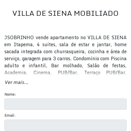
VILLA DE SIENA MOBILIADO
JSOBRINHO vende apartamento no VILLA DE SIENA
em Itapema, 4 suítes, sala de estar e jantar, home
sacada integrada com churrasqueira, cozinha e área de
serviço, garagem para 3 carros. Condomínio com
Piscina
adulto e infantil,
Bar molhado,
Salão de festas,
Academia,
Cinema,
PUB/Bar,
Terraço PUB/Bar,
Playground,
Spa. Agende sua visita HOJE MESMO! (47)
Ver mais...
99711-3000 - WhatsApp
Nome:
**FOTOS MERAMENTE ILUSTRATIVAS.
Email: