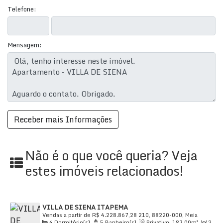
Telefone:
Mensagem:
Não é o que você queria? Veja
estes imóveis relacionados!
VILLA DE SIENA ITAPEMA
Vendas a partir de
R$
4.228.867,28
210, 88220-000, Meia
4
Dormitório(s)
,
5
Banheiro(s)
,
Privativo:
187
.00
m²
,
3