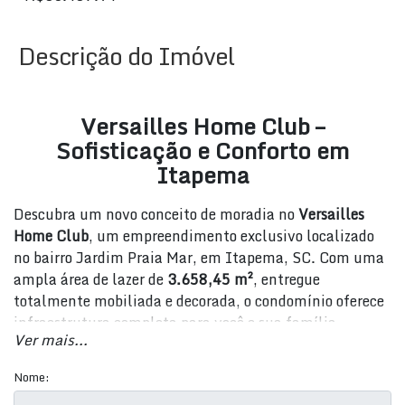
Descrição do Imóvel
Versailles Home Club –
Sofisticação e Conforto em
Itapema
Descubra um novo conceito de moradia no
Versailles
Home Club
, um empreendimento exclusivo localizado
no bairro Jardim Praia Mar, em Itapema, SC. Com uma
ampla área de lazer de
3.658,45 m²
, entregue
totalmente mobiliada e decorada, o condomínio oferece
infraestrutura completa para você e sua família
Ver mais...
desfrutarem de momentos inesquecíveis.
Destaques da Área de Lazer
Nome: