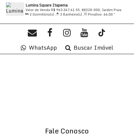
Lumina Square Itapema
60
.00
m²
Valor de Venda
R$
943.347,41
55, 88220-000, Jardim Praia
2
Dormitório(s)
,
3
Banheiro(s)
,
Privativo:
66
.00
~
Mar, Itapema, Santa Catarina, Brasil
66
.65
m²
,
2
Sala(s)
,
2
Suíte(s)
,
Total:
66
.65
m²
,
1
Vaga(s)
,
1300m
Distância do Mar
,
Útil:
66
.65
m²
WhatsApp
Buscar Imóvel
Fale Conosco