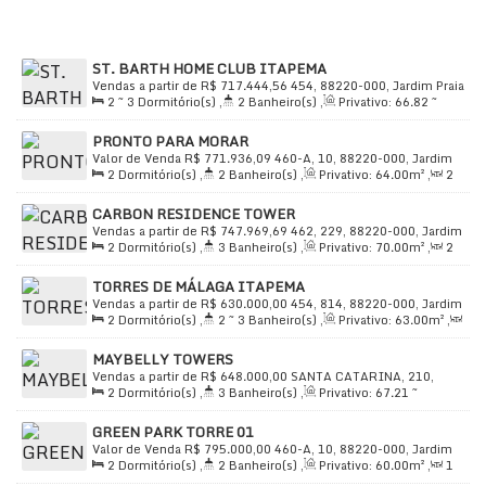
Próximo ao
Komprão Koch Atacadista
ST. BARTH HOME CLUB ITAPEMA
Vendas a partir de
R$
717.444,56
454, 88220-000, Jardim Praia
2 ~ 3
Dormitório(s)
,
2
Banheiro(s)
,
Privativo:
66
.82
~
Mar, Itapema, Santa Catarina, Brasil
Viva com sofisticação e lazer incomparável. Entre em
70
.00
m²
,
2
Sala(s)
,
1
Suíte(s)
,
Total:
105
.00
~ 121
.00
m²
contato: (47) 3269-1533
PRONTO PARA MORAR
,
1
Vaga(s)
,
Útil:
66
.82
~ 70
.00
m²
Valor de Venda
R$
771.936,09
460-A, 10, 88220-000, Jardim
2
Dormitório(s)
,
2
Banheiro(s)
,
Privativo:
64
.00
m²
,
2
Praia Mar, Itapema, Santa Catarina, Brasil
Sala(s)
,
1
Suíte(s)
,
Total:
88
.00
m²
,
1
Vaga(s)
,
Útil:
CARBON RESIDENCE TOWER
64
.00
m²
Vendas a partir de
R$
747.969,69
462, 229, 88220-000, Jardim
2
Dormitório(s)
,
3
Banheiro(s)
,
Privativo:
70
.00
m²
,
2
Praia Mar, Itapema, Santa Catarina, Brasil
Sala(s)
,
2
Suíte(s)
,
Total:
99
.00
m²
,
1
Vaga(s)
,
Útil:
TORRES DE MÁLAGA ITAPEMA
70
.00
m²
Vendas a partir de
R$
630.000,00
454, 814, 88220-000, Jardim
2
Dormitório(s)
,
2 ~ 3
Banheiro(s)
,
Privativo:
63
.00
m²
,
Praia Mar, Itapema, Santa Catarina, Brasil
2
Sala(s)
,
1 ~ 2
Suíte(s)
,
Total:
63
.00
m²
,
1
Vaga(s)
,
MAYBELLY TOWERS
Útil:
63
.00
m²
Vendas a partir de
R$
648.000,00
SANTA CATARINA, 210,
2
Dormitório(s)
,
3
Banheiro(s)
,
Privativo:
67
.21
~
88220-000, Jardim Praia Mar, Itapema, Santa Catarina, Brasil
70
.14
m²
,
2
Sala(s)
,
2
Suíte(s)
,
Total:
88
.00
~ 92
.00
m²
,
GREEN PARK TORRE 01
1
Vaga(s)
,
Útil:
67
.21
~ 70
.14
m²
Valor de Venda
R$
795.000,00
460-A, 10, 88220-000, Jardim
2
Dormitório(s)
,
2
Banheiro(s)
,
Privativo:
60
.00
m²
,
1
Praia Mar, Itapema, Santa Catarina, Brasil
Sala(s)
,
1
Suíte(s)
,
Total:
72
.00
m²
,
1
Vaga(s)
,
Útil: