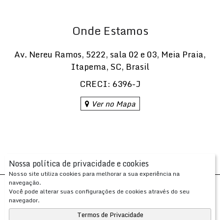
Onde Estamos
Av. Nereu Ramos
,
5222
,
sala 02 e 03
,
Meia Praia
,
Itapema
,
SC
,
Brasil
CRECI: 6396-J
Ver no Mapa
Nossa política de privacidade e cookies
Nosso site utiliza cookies para melhorar a sua experiência na
navegação.
Desenvolvido com
por
Você pode alterar suas configurações de cookies através do seu
Apresenta.me ~ Plataforma Imobiliária
navegador.
Copyright © 2026 ~ 0.0000s
Termos de Privacidade