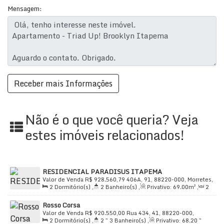
Mensagem:
2 Salas
1 Vaga de garagem
Cozinha
e
Área de Serviço
Aquecimento Central
Infraestrutura e Lazer de Qualidade:
O
Triad Up!
Brooklyn
oferece uma infraestrutura completa para o
Não é o que você queria? Veja
seu dia a dia.
estes imóveis relacionados!
Academia
de ginástica equipada
Bicicletário
RESIDENCIAL PARADISUS ITAPEMA
Churrasqueira
para momentos de lazer
Valor de Venda
R$
928.560,79
406A, 91, 88220-000, Morretes,
2
Dormitório(s)
,
2
Banheiro(s)
,
Privativo:
69
.00
m²
,
2
Itapema, Santa Catarina, Brasil
Elevador
Sala(s)
,
1
Suíte(s)
,
Total:
99
.00
m²
,
1
Vaga(s)
,
Útil:
Rosso Corsa
69
.00
m²
Valor de Venda
R$
920.550,00
Rua 434, 41, 88220-000,
Circuito de TV
e
Alarme
para sua segurança
2
Dormitório(s)
,
2 ~ 3
Banheiro(s)
,
Privativo:
68
.20
~
Morretes, Itapema, Santa Catarina, Brasil