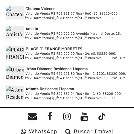
69
.05
m²
,
2
Sala(s)
,
1 ~ 2
Suíte(s)
,
Total:
68
.20
m²
,
1
Acesso a Deficientes
Chateau Valence
Vaga(s)
,
Útil:
68
.20
~ 69
.70
m²
Valor de Venda
R$
906.831,77
Rua 406C, 60, 88220-000,
2
Dormitório(s)
,
3
Banheiro(s)
,
Privativo:
65
.85
~
Banheiro Auxiliar
Morretes, Itapema, Santa Catarina, Brasil
68
.80
m²
,
2
Sala(s)
,
2
Suíte(s)
,
Total:
65
.85
m²
,
1
Amistá
Vaga(s)
,
Útil:
65
.85
m²
Localização Conveniente:
A localização na
Rua 444
Valor de Venda
R$
900.000,00
Avenida Marginal Oeste, 18,
proporciona fácil acesso a diversas conveniências, com
2
Dormitório(s)
,
3
Banheiro(s)
,
Privativo:
69
.39
~
88220-000, Morretes, Itapema, Santa Catarina, Brasil
69
.94
m²
,
2
Sala(s)
,
2
Suíte(s)
,
Total:
69
.39
m²
,
1
banco
e
açougue
nas proximidades, garantindo
PLACE D' FRANCE MORRETES
Vaga(s)
,
Útil:
69
.39
~ 69
.99
m²
praticidade.
Valor de Venda
R$
950.000,00
Rua 424, 68, 88220-000,
2
Dormitório(s)
,
2
Banheiro(s)
,
Privativo:
65
.00
m²
,
2
Morretes, Itapema, Santa Catarina, Brasil
Sala(s)
,
1
Suíte(s)
,
Total:
88
.00
m²
,
1
Vaga(s)
,
550m
Venda:
Este imóvel está disponível.
Consulte o valor
e
Urban Diamond Residence Itapema
Distância do Mar
,
Útil:
65
.00
m²
agende uma visita para conhecer de perto o seu futuro
Valor de Venda
R$
929.201,80
Rua 406 - C, 1101, 88220-000,
2
Dormitório(s)
,
4
Banheiro(s)
,
Privativo:
69
.99
m²
,
2
lar no
Triad Up! Brooklyn
.
Morretes, Itapema, Santa Catarina, Brasil
Sala(s)
,
2
Suíte(s)
,
Total:
69
.99
m²
,
1
Vaga(s)
,
500m
Atlanta Residence Itapema
Distância do Mar
,
Útil:
69
.99
m²
Valor de Venda
R$
899.362,04
Rua 406 - A, 60, 88220-000,
3
Dormitório(s)
,
2
Banheiro(s)
,
Privativo:
69
.00
~
Morretes, Itapema, Santa Catarina, Brasil
70
.00
m²
,
2
Sala(s)
,
1
Suíte(s)
,
Total:
70
.00
m²
,
1
Vaga(s)
,
500m
Distância do Mar
,
Útil:
70
.00
m²
WhatsApp
Buscar Imóvel