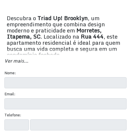
Descubra o
Triad Up! Brooklyn
, um
empreendimento que combina design
moderno e praticidade em
Morretes,
Itapema, SC
. Localizado na
Rua 444
, este
apartamento residencial é ideal para quem
busca uma vida completa e segura em um
condomínio fechado
.
Ver mais...
Nome:
Apartamentos com o Espaço Ideal:
Com
70 m²
de área
privativa, os apartamentos foram planejados para
otimizar seu conforto e bem-estar.
Email:
1 ou 2 Suítes
2 Quartos
Telefone:
2 ou 3 Banheiros