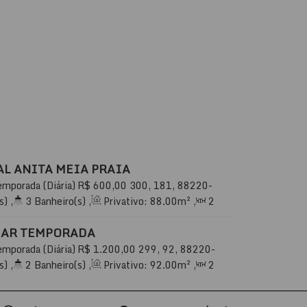
L ANITA MEIA PRAIA
emporada (Diária)
R$
600,00
300, 181, 88220-
 Itapema, Santa Catarina, Brasil
s)
,
3
Banheiro(s)
,
Privativo:
88
.00
m²
,
2
te(s)
,
Total:
99
.00
m²
,
2
Vaga(s)
,
350m
r
,
Útil:
88
.00
m²
MAR TEMPORADA
emporada (Diária)
R$
1.200,00
299, 92, 88220-
 Itapema, Santa Catarina, Brasil
s)
,
2
Banheiro(s)
,
Privativo:
92
.00
m²
,
2
te(s)
,
Total:
99
.00
m²
,
1
Vaga(s)
,
80m
r
,
Útil:
92
.00
m²