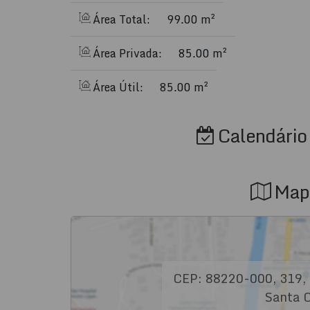
Área Total:
99.00 m²
Área Privada:
85.00 m²
Área Útil:
85.00 m²
Calendário 
Map
CEP: 88220-000
,
319
,
Santa C