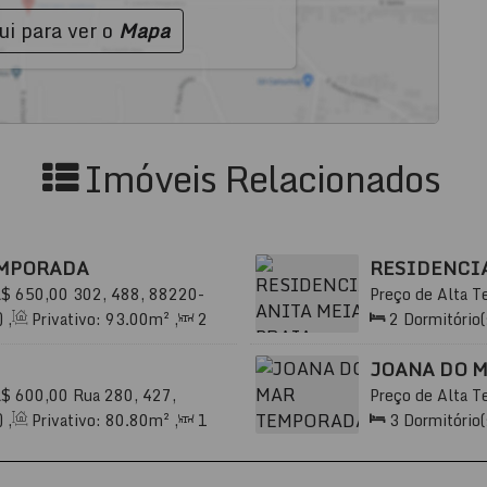
ui para ver o
Mapa
Imóveis Relacionados
EMPORADA
RESIDENCIA
R$
650,00
302, 488, 88220-
Preço de Alta T
arina, Brasil
000, Meia Praia,
)
,
Privativo:
93
.00
m²
,
2
2
Dormitório(
5
.00
m²
,
2
Vaga(s)
,
800m
Sala(s)
,
2
Suí
Distância do Ma
JOANA DO 
R$
600,00
Rua 280, 427,
Preço de Alta T
anta Catarina, Brasil
000, Meia Praia,
)
,
Privativo:
80
.80
m²
,
1
3
Dormitório(
0
.80
m²
,
1
Vaga(s)
,
450m
Sala(s)
,
1
Suí
Distância do Ma