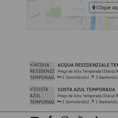
Clique aq
ACQUA RESIDENZIALE T
Preço de Alta Temporada (Diária)
000, Meia Praia, Itapema, Santa Cat
2
Dormitório(s)
,
3
Banheiro(s
Sala(s)
,
2
Suíte(s)
,
Total:
13
Distância do Mar
,
Útil:
93
.00
m²
COSTA AZUL TEMPORADA
Preço de Alta Temporada (Diária)
88220-000, Meia Praia, Itapema, S
2
Dormitório(s)
,
2
Banheiro(s
Sala(s)
,
1
Suíte(s)
,
Total:
10
Distância do Mar
,
Útil:
80
.80
m²