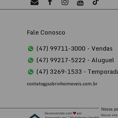
Fale Conosco
(47) 99711-3000 - Vendas
(47) 99217-5222 - Aluguel
(47) 3269-1533 - Temporad
contato@jsobrinhoimoveis.com.br
Nossa po
Desenvolvido com
por
Nosso site 
Apresenta.me ~ Plataforma Imobiliária