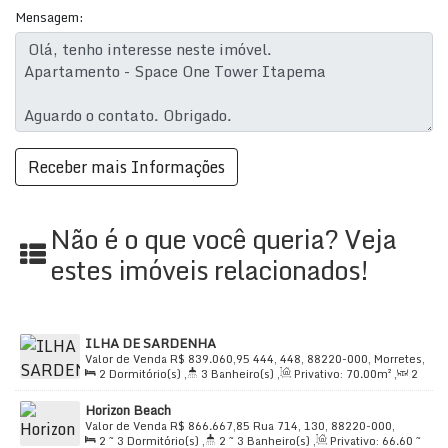
2 salas
Mensagem:
Cozinha e área de serviço funcional
Aquecimento central
Condomínio fechado com alarme e circuito de TV
🏋️‍♂️
Lazer completo:
Academia e espaços de ginástica
Não é o que você queria? Veja
Bicicletário
estes imóveis relacionados!
Churrasqueiras gourmet
Cinema
ILHA DE SARDENHA
Valor de Venda
R$
839.060,95
444, 448, 88220-000, Morretes,
Estrutura com elevador e acesso a deficientes
2
Dormitório(s)
,
3
Banheiro(s)
,
Privativo:
70
.00
m²
,
2
Itapema, Santa Catarina, Brasil
Sala(s)
,
2
Suíte(s)
,
Total:
95
.00
m²
,
1
Vaga(s)
,
Útil:
Banheiro auxiliar
Horizon Beach
70
.00
m²
Valor de Venda
R$
866.667,85
Rua 714, 130, 88220-000,
2 ~ 3
Dormitório(s)
,
2 ~ 3
Banheiro(s)
,
Privativo:
66
.60
~
Várzea, Itapema, Santa Catarina, Brasil