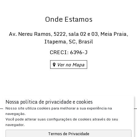
Onde Estamos
Av. Nereu Ramos
,
5222
,
sala 02 e 03
,
Meia Praia
,
Itapema
,
SC
,
Brasil
CRECI: 6396-J
Ver no Mapa
Nossa política de privacidade e cookies
Nosso site utiliza cookies para melhorar a sua experiência na
navegação.
Desenvolvido com
por
Você pode alterar suas configurações de cookies através do seu
Apresenta.me ~ Plataforma Imobiliária
navegador.
Copyright © 2026 ~ 0.0000s
Termos de Privacidade