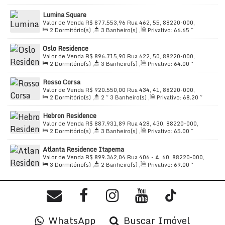
📍
Endereço privilegiado:
Rua 916, n° 132 – Casa
70
.00
m²
,
2
Sala(s)
,
1 ~ 2
Suíte(s)
,
Total:
66
.60
m²
,
1
Branca, Itapema/SC Próximo a bancos, açougues e da
Lumina Square
Vaga(s)
,
Útil:
66
.60
~ 68
.22
m²
principal avenida da cidade.
Valor de Venda
R$
877.553,96
Rua 462, 55, 88220-000,
2
Dormitório(s)
,
3
Banheiro(s)
,
Privativo:
66
.65
~
Morretes, Itapema, Santa Catarina, Brasil
70
.00
m²
,
2
Sala(s)
,
2
Suíte(s)
,
Total:
70
.00
m²
,
1
Oslo Residence
Vaga(s)
,
Útil:
70
.00
m²
Valor de Venda
R$
896.715,90
Rua 622, 50, 88220-000,
2
Dormitório(s)
,
3
Banheiro(s)
,
Privativo:
64
.00
~
Tabuleiro dos Oliveiras, Itapema, Santa Catarina, Brasil
70
.00
m²
,
2
Sala(s)
,
2
Suíte(s)
,
Total:
70
.00
m²
,
1
Rosso Corsa
Vaga(s)
,
Útil:
70
.00
m²
Valor de Venda
R$
920.550,00
Rua 434, 41, 88220-000,
2
Dormitório(s)
,
2 ~ 3
Banheiro(s)
,
Privativo:
68
.20
~
Morretes, Itapema, Santa Catarina, Brasil
69
.05
m²
,
2
Sala(s)
,
1 ~ 2
Suíte(s)
,
Total:
68
.20
m²
,
1
Hebron Residence
Vaga(s)
,
Útil:
68
.20
~ 69
.70
m²
Valor de Venda
R$
887.931,89
Rua 428, 430, 88220-000,
2
Dormitório(s)
,
3
Banheiro(s)
,
Privativo:
65
.00
~
Morretes, Itapema, Santa Catarina, Brasil
69
.90
m²
,
2
Sala(s)
,
2
Suíte(s)
,
Total:
65
.00
m²
,
1
Atlanta Residence Itapema
Vaga(s)
,
Útil:
65
.00
~ 69
.90
m²
Valor de Venda
R$
899.362,04
Rua 406 - A, 60, 88220-000,
3
Dormitório(s)
,
2
Banheiro(s)
,
Privativo:
69
.00
~
Morretes, Itapema, Santa Catarina, Brasil
70
.00
m²
,
2
Sala(s)
,
1
Suíte(s)
,
Total:
70
.00
m²
,
1
Vaga(s)
,
500m
Distância do Mar
,
Útil:
70
.00
m²
WhatsApp
Buscar Imóvel