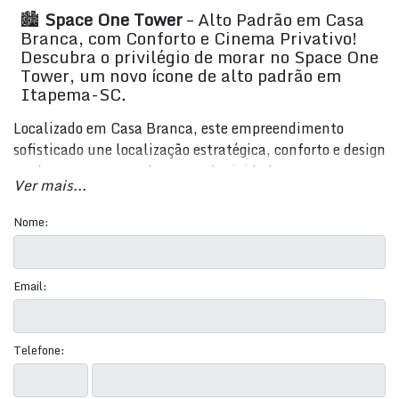
🏙️
Space One Tower
– Alto Padrão em Casa
Branca, com Conforto e Cinema Privativo!
Descubra o privilégio de morar no Space One
Tower, um novo ícone de alto padrão em
Itapema-SC.
Localizado em Casa Branca, este empreendimento
sofisticado une localização estratégica, conforto e design
moderno para quem busca exclusividade e segurança em
Ver mais...
um condomínio fechado.
Nome:
✨
Destaques do Empreendimento:
Apartamentos com 1 a 2 suítes
Email:
2 a 3 quartos e 2 a 3 banheiros
Área privativa e total de 70 m²
Telefone:
1 a 2 vagas de garagem