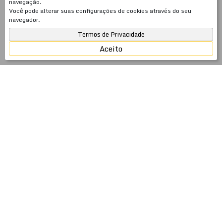
navegação.
Você pode alterar suas configurações de cookies através do seu
navegador.
Termos de Privacidade
Aceito
JSobrinho Imóveis — 26 anos cuidando do seu
patrimônio no litoral catarinense
Fundada em 2000, a JSobrinho Imóveis é uma
imobiliária com 26 anos de atuação especializada em
venda, aluguel anual e temporada em Meia Praia,
Itapema, Porto Belo e Balneário Camboriú — SC. Mais
do que intermediar negócios imobiliários, somos
especialistas em gestão de patrimônio: cuidamos do seu
imóvel com a mesma dedicação que você investiu para