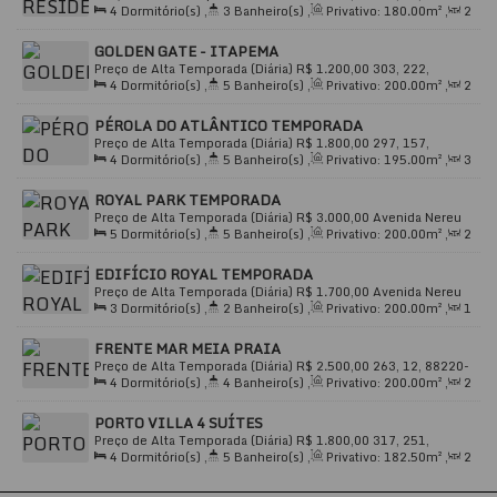
planejada, ideal para preparar refeições deliciosas
4
Dormitório(s)
,
3
Banheiro(s)
,
Privativo:
180
.00
m²
,
2
000, Meia Praia, Itapema, Santa Catarina, Brasil
e socializar durante o preparo.
Sala(s)
,
1
Suíte(s)
,
Total:
220
.00
m²
,
2
Vaga(s)
,
Útil:
GOLDEN GATE - ITAPEMA
Vagas de Garagem:
180
.00
m²
2 vagas de garagem para sua
Preço de Alta Temporada (Diária)
R$
1.200,00
303, 222,
comodidade e segurança.
4
Dormitório(s)
,
5
Banheiro(s)
,
Privativo:
200
.00
m²
,
2
88220-000, Meia Praia, Itapema, Santa Catarina, Brasil
Vista Privilegiada:
Frente recuada com vista
Sala(s)
,
4
Suíte(s)
,
Total:
299
.00
m²
,
3
Vaga(s)
,
Útil:
PÉROLA DO ATLÂNTICO TEMPORADA
200
.00
m²
deslumbrante para a cidade e o mar.
Preço de Alta Temporada (Diária)
R$
1.800,00
297, 157,
4
Dormitório(s)
,
5
Banheiro(s)
,
Privativo:
195
.00
m²
,
3
88220-000, Meia Praia, Itapema, Santa Catarina, Brasil
Condomínio Exclusivo:
Sala(s)
,
4
Suíte(s)
,
Total:
285
.00
m²
,
3
Vaga(s)
,
Útil:
ROYAL PARK TEMPORADA
195
.00
m²
Preço de Alta Temporada (Diária)
R$
3.000,00
Avenida Nereu
O Edifício Solar Palace oferece um estilo de vida único,
5
Dormitório(s)
,
5
Banheiro(s)
,
Privativo:
200
.00
m²
,
2
Ramos, 3377, 88220-000, Meia Praia, Itapema, Santa Catarina,
com segurança 24 horas, circuito de TV e uma ampla
Sala(s)
,
4
Suíte(s)
,
Total:
200
.00
m²
,
4
Vaga(s)
,
1m
Brasil
EDIFÍCIO ROYAL TEMPORADA
gama de comodidades para tornar sua estadia ainda
Distância do Mar
,
Útil:
200
.00
m²
Preço de Alta Temporada (Diária)
R$
1.700,00
Avenida Nereu
mais especial:
3
Dormitório(s)
,
2
Banheiro(s)
,
Privativo:
200
.00
m²
,
1
Ramos, 3377, 301B, 88220-000, Meia Praia, Itapema, Santa
~ 2
Sala(s)
,
1
Suíte(s)
,
Total:
200
.00
m²
,
2
Vaga(s)
,
1m
Catarina, Brasil
Lazer Completo:
Churrasqueira para momentos de
FRENTE MAR MEIA PRAIA
Distância do Mar
,
Útil:
200
.00
m²
Preço de Alta Temporada (Diária)
R$
2.500,00
263, 12, 88220-
confraternização, bicicletário para passeios pela
4
Dormitório(s)
,
4
Banheiro(s)
,
Privativo:
200
.00
m²
,
2
000, Meia Praia, Itapema, Santa Catarina, Brasil
orla e hall de entrada imponente.
Sala(s)
,
3
Suíte(s)
,
Total:
245
.00
m²
,
2
Vaga(s)
,
10m
PORTO VILLA 4 SUÍTES
Distância do Mar
,
Útil:
200
.00
m²
Praticidade no Dia a Dia:
Academia para manter a
Preço de Alta Temporada (Diária)
R$
1.800,00
317, 251,
forma, área de serviço para maior comodidade e
4
Dormitório(s)
,
5
Banheiro(s)
,
Privativo:
182
.50
m²
,
2
88220-000, Meia Praia, Itapema, Santa Catarina, Brasil
alarme para sua tranquilidade.
Sala(s)
,
4
Suíte(s)
,
Total:
266
.90
m²
,
3
Vaga(s)
,
100m