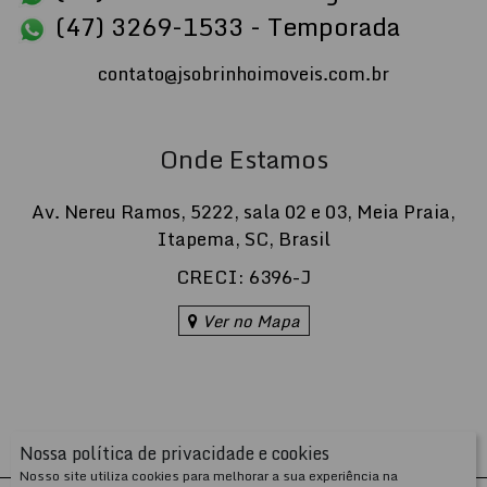
mesmo e prepare-se para uma temporada inesquecíve
(47) 3269-1533 - Temporada
contato@jsobrinhoimoveis.com.br
Para você e sua família desfrutarem de todo o conforto e
elegância que merecem, este apartamento conta com:
Onde Estamos
- 1 cama king
- 3 camas queen
Av. Nereu Ramos
,
5222
,
sala 02 e 03
,
Meia Praia
,
Itapema
,
SC
,
Brasil
- 1 treliche
CRECI: 6396-J
- 1 colchão extra
Ver no Mapa
Valor imperdível para venda rápida!
Nossa política de privacidade e cookies
Entre em contato agora mesmo e agende uma visita!
Nosso site utiliza cookies para melhorar a sua experiência na