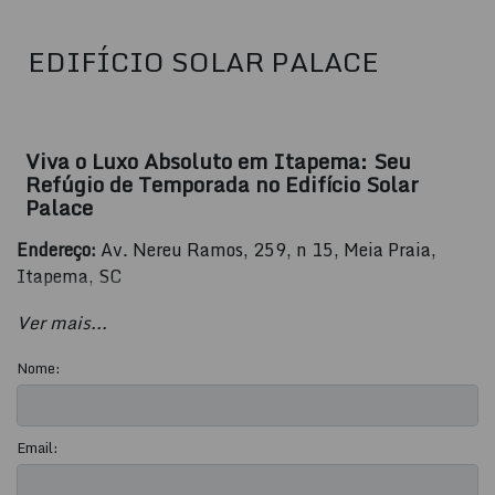
EDIFÍCIO SOLAR PALACE
Viva o Luxo Absoluto em Itapema: Seu
Refúgio de Temporada no Edifício Solar
Palace
Endereço:
Av. Nereu Ramos, 259, n 15, Meia Praia,
Itapema, SC
Imóvel:
Apartamento Residencial de Alto Padrão
Ver mais...
Temporada:
Alta - Diária: R$ 2.500,00
Nome:
Descrição:
Email:
Prepare-se para viver uma experiência inesquecível em
Itapema! Este magnífico apartamento no Edifício Solar