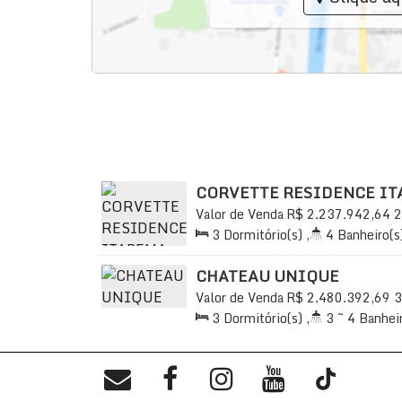
CORVETTE RESIDENCE IT
Valor de Venda
R$
2.237.942,64
2
Praia, Itapema, Santa Catarina, Bra
3
Dormitório(s)
,
4
Banheiro(s
2
Sala(s)
,
3
Suíte(s)
,
Total:
1
Útil:
122
.00
m²
CHATEAU UNIQUE
Valor de Venda
R$
2.480.392,69
3
Praia, Itapema, Santa Catarina, Bra
3
Dormitório(s)
,
3 ~ 4
Banheir
2
Sala(s)
,
1 ~ 3
Suíte(s)
,
To
Útil:
128
.00
m²