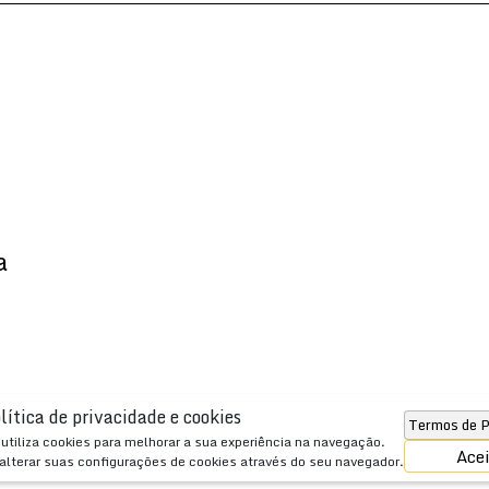
a
lítica de privacidade e cookies
Termos de P
JSobrinho Imóveis
utiliza cookies para melhorar a sua experiência na navegação.
Ace
alterar suas configurações de cookies através do seu navegador.
www.jsobrinho.com.br