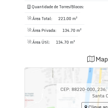
Quantidade de Torres/Blocos:
Área Total:
221.00 m²
Área Privada:
134.70 m²
Área Útil:
134.70 m²
Map
CEP: 88220-000
,
236
,
Santa C
Clique aq