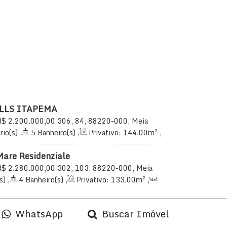
LLS ITAPEMA
R$
2.200.000,00
306, 84, 88220-000, Meia
Santa Catarina, Brasil
rio(s)
,
5
Banheiro(s)
,
Privativo:
144
.00
m²
,
3 ~ 4
Suíte(s)
,
Total:
221
.00
m²
,
2 ~ 3
144
.00
m²
Mare Residenziale
R$
2.280.000,00
302, 103, 88220-000, Meia
Santa Catarina, Brasil
s)
,
4
Banheiro(s)
,
Privativo:
133
.00
m²
,
uíte(s)
,
Total:
245
.00
m²
,
2
Vaga(s)
,
 do Mar
,
Útil:
133
.00
m²
WhatsApp
Buscar Imóvel