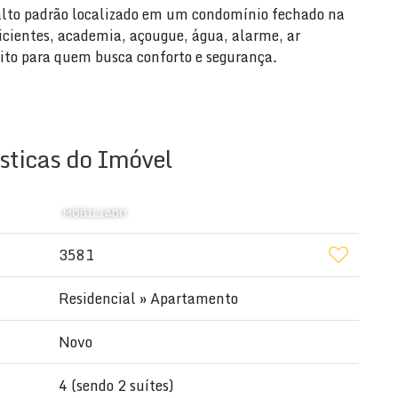
alto padrão localizado em um condomínio fechado na
cientes, academia, açougue, água, alarme, ar
eito para quem busca conforto e segurança.
ns e 3 salas, este apartamento possui uma área total
. Além disso, o condomínio oferece bicicletário,
ga e até mesmo um Burger King.
sticas do Imóvel
r tão completo e bem localizado. Agende sua visita
nas R$ 2.350.000,00. Venha viver com todo o conforto
MOBILIADO
3581
 ANTOINE, 88220-000, Meia Praia, Itapema, SC,
Residencial
»
Apartamento
Novo
4 (sendo 2 suítes)