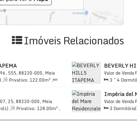
Imóveis Relacionados
APEMA
BEVERLY HI
96, 555, 88220-000, Meia
Valor de Venda
sil
Praia, Itapema, 
)
,
Privativo:
122
.00
m²
,
3 ~ 4
Dormitó
99
.00
m²
,
2
Vaga(s)
,
2
Sala(s)
,
Vaga(s)
,
Útil:
Impéria del 
07, 25, 88220-000, Meia
Valor de Venda
sil
Praia, Itapema, 
o(s)
,
Privativo:
128
.00
m²
,
3
Dormitório(
tal:
189
.00
m²
,
2
Vaga(s)
,
2
Sala(s)
,
3
S
450m
Distância