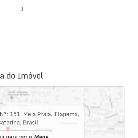
1
a do Imóvel
N°:
151
,
Meia Praia
,
Itapema
,
atarina
,
Brasil
ui para ver o
Mapa