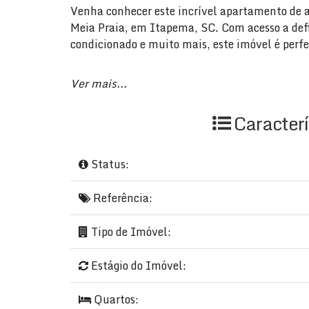
Venha conhecer este incrível apartamento de 
Meia Praia, em Itapema, SC. Com acesso a defi
condicionado e muito mais, este imóvel é perf
Com 4 quartos, 4 banheiros, 2 suítes, 3 garage
Ver mais...
de 221m², sendo 134.7m² de área privada e útil
churrasqueira, circuito de TV, bistrô com ade
Caracterí
Não perca a oportunidade de morar em um luga
agora mesmo e garanta o seu novo lar por ape
Status:
e comodidade que você merece! 🏠🔑🌴
Referência:
Endereço: 236, n 151, NEREU RAMOS, SAINT
BR.
Tipo de Imóvel:
Estágio do Imóvel:
Quartos: