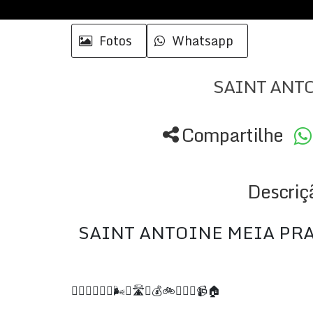
Fotos
Whatsapp
SAINT ANT
Compartilhe
Descriç
SAINT ANTOINE MEIA PR
🏋️‍♀️🥩🚿🚨🌟🌬️🧺🛣️📰💰🚲🍷🍔🔥📹🏠