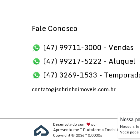
Fale Conosco
(47) 99711-3000 - Vendas
(47) 99217-5222 - Aluguel
(47) 3269-1533 - Temporad
contato@jsobrinhoimoveis.com.br
Nossa po
Desenvolvido com
por
Nosso site 
Apresenta.me ~ Plataforma Imobiliária
Você pode 
Copyright © 2026 ~ 0.0000s