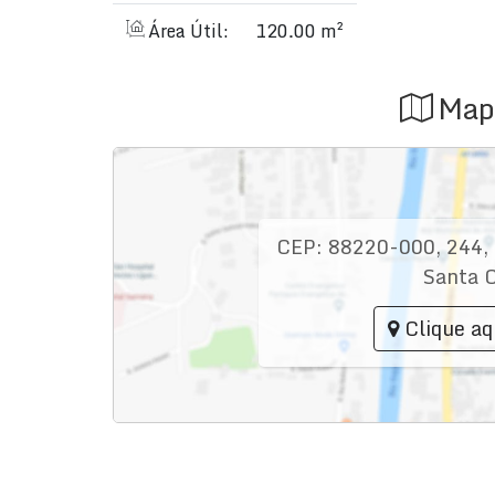
Área Útil:
120.00 m²
Map
CEP: 88220-000
,
244
,
Santa C
Clique aq