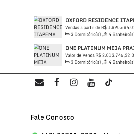
OXFORD RESIDENCE ITA
Vendas a partir de
R$
1.890.684,0
Praia, Itapema, Santa Catarina, Bra
3
Dormitório(s)
,
4
Banheiro(s
2
Sala(s)
,
3
Suíte(s)
,
Total:
1
Útil:
120
.41
m²
ONE PLATINUM MEIA PRA
Valor de Venda
R$
2.013.746,32
3
Praia, Itapema, Santa Catarina, Bra
3
Dormitório(s)
,
4
Banheiro(s
2
Sala(s)
,
3
Suíte(s)
,
Total:
1
Útil:
120
.00
m²
Fale Conosco