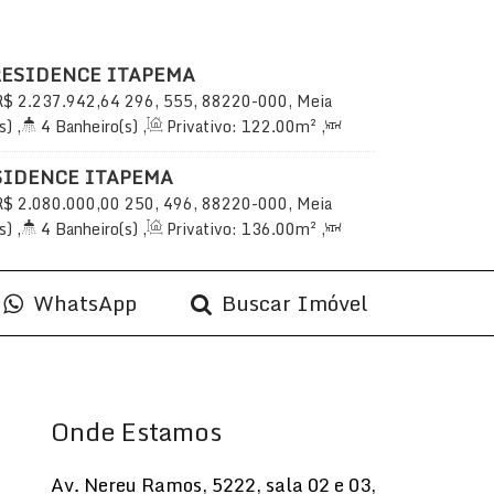
RESIDENCE ITAPEMA
R$
2.237.942,64
296, 555, 88220-000, Meia
Santa Catarina, Brasil
s)
,
4
Banheiro(s)
,
Privativo:
122
.00
m²
,
uíte(s)
,
Total:
199
.00
m²
,
2
Vaga(s)
,
SIDENCE ITAPEMA
R$
2.080.000,00
250, 496, 88220-000, Meia
Santa Catarina, Brasil
s)
,
4
Banheiro(s)
,
Privativo:
136
.00
m²
,
uíte(s)
,
Total:
215
.00
m²
,
3
Vaga(s)
,
 do Mar
,
Útil:
136
.00
m²
WhatsApp
Buscar Imóvel
Onde Estamos
Av. Nereu Ramos
,
5222
,
sala 02 e 03
,