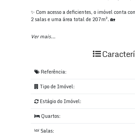
✨ Com acesso a deficientes, o imóvel conta com
2 salas e uma área total de 207m². 🏡
🔒 Em um condomínio fechado, o apartamento po
Ver mais...
e hall. Além disso, é decorado, possui ar cond
e piso laminado. 🌳
Caracterí
🌞 Com orientação Leste e localizado no litoral
família. Não perca essa oportunidade única! Co
Referência:
📍 Endereço: 244, n 163, CALÇADÃO PRAI
Tipo de Imóvel:
000, Meia Praia, Itapema, SC, BR. Não perca e
🌟
Estágio do Imóvel:
#Apartamento #AltoPadrão #MeiaPraia #Ita
Quartos:
Salas: