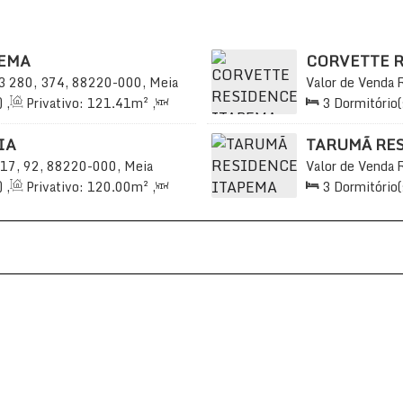
PEMA
CORVETTE 
3
280, 374, 88220-000, Meia
Valor de Venda
sil
Praia, Itapema, 
)
,
Privativo:
121
.41
m²
,
3
Dormitório(
99
.00
m²
,
2 ~ 3
Vaga(s)
,
2
Sala(s)
,
3
S
Útil:
122
.00
m²
IA
TARUMÃ RE
17, 92, 88220-000, Meia
Valor de Venda
sil
Praia, Itapema, 
)
,
Privativo:
120
.00
m²
,
3
Dormitório(
65
.00
m²
,
2
Vaga(s)
,
2
Sala(s)
,
3
S
650m
Distância