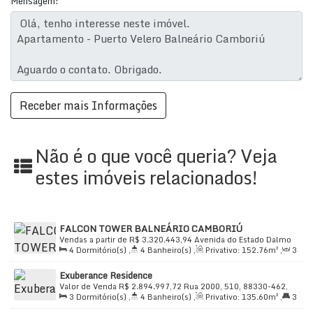
99711-3000 - WhatsApp *Unidade semi-mobiliada,
Mensagem:
fotos meramente ilustrativas, servindo como sugestão
de decoração. Condição exclusiva de pagamento: 50%
entrada e saldo em 36 parcelas (IGPM 1%). Venha
negociar conosco!!!
Não é o que você queria? Veja
estes imóveis relacionados!
FALCON TOWER BALNEÁRIO CAMBORIÚ
Vendas a partir de
R$
3.320.443,94
Avenida do Estado Dalmo
4
Dormitório(s)
,
4
Banheiro(s)
,
Privativo:
152
.76
m²
,
3
Vieira, 2277, 88330-075, Centro, Balneário Camboriú, Santa
Sala(s)
,
2
Suíte(s)
,
Total:
265
.90
m²
,
2
Vaga(s)
,
Útil:
Catarina, Brasil
Exuberance Residence
152
.76
m²
Valor de Venda
R$
2.894.997,72
Rua 2000, 510, 88330-462,
3
Dormitório(s)
,
4
Banheiro(s)
,
Privativo:
135
.60
m²
,
3
Centro, Balneário Camboriú, Santa Catarina, Brasil
Suíte(s)
,
Total:
135
.60
m²
,
3
Vaga(s)
,
Útil:
135
.60
m²