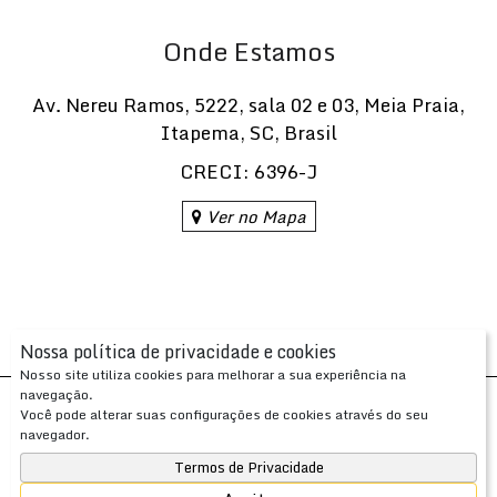
Onde Estamos
Av. Nereu Ramos
,
5222
,
sala 02 e 03
,
Meia Praia
,
Itapema
,
SC
,
Brasil
CRECI: 6396-J
Ver no Mapa
Nossa política de privacidade e cookies
Nosso site utiliza cookies para melhorar a sua experiência na
navegação.
Desenvolvido com
por
Você pode alterar suas configurações de cookies através do seu
Apresenta.me ~ Plataforma Imobiliária
navegador.
Copyright © 2026 ~ 0.0000s
Termos de Privacidade