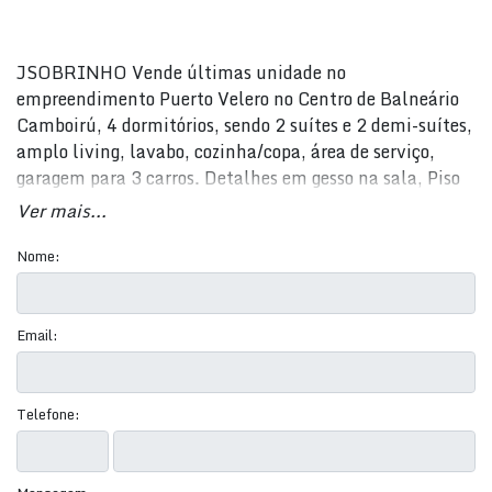
JSOBRINHO Vende últimas unidade no
empreendimento Puerto Velero no Centro de Balneário
Camboirú, 4 dormitórios, sendo 2 suítes e 2 demi-suítes,
amplo living, lavabo, cozinha/copa, área de serviço,
garagem para 3 carros. Detalhes em gesso na sala, Piso
Porcelanato 80 x 80cm, Infraestrutura para ar-
Ver mais...
condicionado Split, Tubulação para Água quente,
Infraestrutura para aspiração central e pré automação.
Nome:
Atenuantes acústicos no piso e rodapés , Medidores de
Água, gás e energia individuais, Persianas rolantes nos
dormitórios. Condomínio com Área de Lazer Piscina com
Email:
deck ao ar livre, Salão de festas, Espaço gourmet, Home
cinema, Fitness, Sauna, Sala de jogos, Brinquedoteca,
Playground, Reaproveitamento de águas pluviais,
Telefone:
Ambientes da área de lazer entregues decorados e
mobiliados. Agende sua visita HOJE MESMO!!! (47)