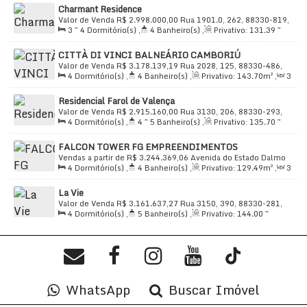
Charmant Residence
Valor de Venda
R$
2.998.000,00
Rua 1901.0, 262, 88330-819,
3 ~ 4
Dormitório(s)
,
4
Banheiro(s)
,
Privativo:
131
.39
~
Centro, Balneário Camboriú, Santa Catarina, Brasil
229
.92
m²
,
2 ~ 3
Suíte(s)
,
Total:
118
.30
m²
,
3
Vaga(s)
,
CITTÀ DI VINCI BALNEÁRIO CAMBORIÚ
Útil:
118
.30
~ 131
.39
m²
Valor de Venda
R$
3.178.139,19
Rua 2028, 125, 88330-486,
4
Dormitório(s)
,
4
Banheiro(s)
,
Privativo:
143
.70
m²
,
3
Centro, Balneário Camboriú, Santa Catarina, Brasil
Sala(s)
,
2
Suíte(s)
,
Total:
247
.60
m²
,
2
Vaga(s)
,
Útil:
Residencial Farol de Valença
143
.70
m²
Valor de Venda
R$
2.915.160,00
Rua 3130, 206, 88330-293,
4
Dormitório(s)
,
4 ~ 5
Banheiro(s)
,
Privativo:
135
.70
~
Centro, Balneário Camboriú, Santa Catarina, Brasil
136
.20
m²
,
2
Sala(s)
,
4
Suíte(s)
,
Total:
245
.00
m²
,
3
FALCON TOWER FG EMPREENDIMENTOS
Vaga(s)
,
Útil:
135
.70
~ 136
.20
m²
Vendas a partir de
R$
3.244.369,06
Avenida do Estado Dalmo
4
Dormitório(s)
,
4
Banheiro(s)
,
Privativo:
129
.49
m²
,
3
Vieira, 2277, 88330-075, Centro, Balneário Camboriú, Santa
Sala(s)
,
2
Suíte(s)
,
Total:
237
.58
m²
,
2
Vaga(s)
,
Útil:
Catarina, Brasil
La Vie
129
.49
m²
Valor de Venda
R$
3.161.637,27
Rua 3150, 390, 88330-281,
4
Dormitório(s)
,
5
Banheiro(s)
,
Privativo:
144
.00
~
Centro, Balneário Camboriú, Santa Catarina, Brasil
145
.00
m²
,
2
Sala(s)
,
4
Suíte(s)
,
Total:
144
.00
m²
,
2
Vaga(s)
,
Útil:
144
.00
m²
WhatsApp
Buscar Imóvel