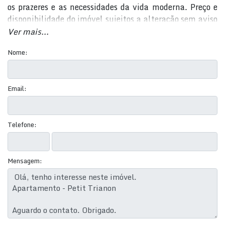
os prazeres e as necessidades da vida moderna. Preço e
disponibilidade do imóvel sujeitos a alteração sem aviso
prévio.
Ver mais...
Nome:
Email:
Telefone:
Mensagem: