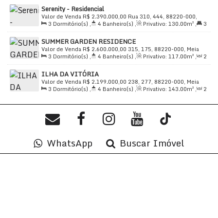
Sala(s)
,
2
Suíte(s)
,
Total:
221
.00
m²
,
3
Vaga(s)
,
Útil:
Serenity - Residencial
134
.70
m²
Valor de Venda
R$
2.390.000,00
Rua 310, 444, 88220-000,
3
Dormitório(s)
,
4
Banheiro(s)
,
Privativo:
130
.00
m²
,
3
Meia Praia, Itapema, Santa Catarina, Brasil
Suíte(s)
,
Total:
130
.00
m²
,
2
Vaga(s)
,
450m
Distância do
SUMMER GARDEN RESIDENCE
Mar
,
Útil:
130
.00
m²
Valor de Venda
R$
2.600.000,00
315, 175, 88220-000, Meia
3
Dormitório(s)
,
4
Banheiro(s)
,
Privativo:
117
.00
m²
,
2
Praia, Itapema, Santa Catarina, Brasil
Sala(s)
,
3
Suíte(s)
,
Total:
165
.00
m²
,
3
Vaga(s)
,
150m
ILHA DA VITÓRIA
Distância do Mar
,
Útil:
117
.00
m²
Valor de Venda
R$
2.199.000,00
238, 277, 88220-000, Meia
3
Dormitório(s)
,
4
Banheiro(s)
,
Privativo:
143
.00
m²
,
2
Praia, Itapema, Santa Catarina, Brasil
Sala(s)
,
3
Suíte(s)
,
Total:
188
.00
m²
,
2
Vaga(s)
,
Útil:
143
.00
m²
WhatsApp
Buscar Imóvel