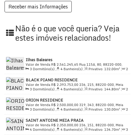
Não é o que você queria? Veja
estes imóveis relacionados!
Ilhas Baleares
Valor de Venda
R$
2.561.245,65
Rua 115A, 80, 88220-000,
3
Dormitório(s)
,
4
Banheiro(s)
,
Privativo:
132
.00
m²
,
2
Meia Praia, Itapema, Santa Catarina, Brasil
Sala(s)
,
3
Suíte(s)
,
Total:
132
.00
m²
,
2
Vaga(s)
,
Útil:
BLACK PIANO RESIDENCE
132
.00
m²
Valor de Venda
R$
2.393.753,00
236, 215, 88220-000, Meia
3
Dormitório(s)
,
4
Banheiro(s)
,
Privativo:
144
.80
m²
,
2
Praia, Itapema, Santa Catarina, Brasil
Sala(s)
,
3
Suíte(s)
,
Total:
240
.00
m²
,
2
Vaga(s)
,
Útil:
ORION RESIDENCE
118
.20
m²
Valor de Venda
R$
2.500.000,00
319, 343, 88220-000, Meia
3
Dormitório(s)
,
4
Banheiro(s)
,
Privativo:
130
.00
m²
,
2
Praia, Itapema, Santa Catarina, Brasil
Sala(s)
,
3
Suíte(s)
,
Total:
210
.00
m²
,
3
Vaga(s)
,
300m
SAINT ANTOINE MEIA PRAIA
Distância do Mar
,
Útil:
130
.00
m²
Valor de Venda
R$
2.350.000,00
236, 151, 88220-000, Meia
4
Dormitório(s)
,
4
Banheiro(s)
,
Privativo:
134
.70
m²
,
3
Praia, Itapema, Santa Catarina, Brasil