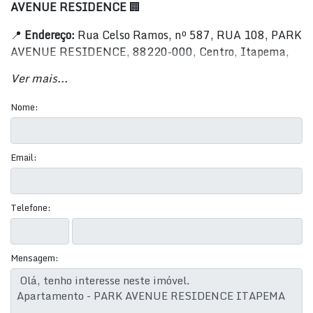
AVENUE RESIDENCE
🏢
📍
Endereço:
Rua Celso Ramos, nº 587, RUA 108, PARK
AVENUE RESIDENCE, 88220-000, Centro, Itapema,
SC, BR
Ver mais...
💰
Preço:
R$ 2.286.900,00 até R$ 2.891.900,00
🏠
Tipo:
Residencial › Apartamento
Nome:
Detalhes dos Imóveis:
Email:
🛏
Quartos:
3 - 4
🚿
Banheiros:
4 - 5
🛌
Suítes:
3 - 4
Telefone:
🚗
Garagens:
2 - 3
🛋
Salas:
2
📏
Área Total:
225 m²
Mensagem:
📏
Área Privada:
111 - 133,8 m²
📏
Área Útil:
111 - 133,8 m²
Comodidades e Serviços: