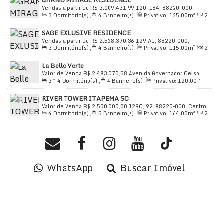
GRAND MIRAGE RESIDENCE
Os apartamentos de alto padrão no exclusivo PARK
~ 3
Vaga(s)
,
Útil:
130
.00
~ 165
.00
m²
Vendas a partir de
R$
3.009.431,99
120, 184, 88220-000,
AVENUE RESIDENCE oferecem uma combinação única
3
Dormitório(s)
,
4
Banheiro(s)
,
Privativo:
125
.00
m²
,
2
Centro, Itapema, Santa Catarina, Brasil
de luxo, conforto e conveniência. Com amplos espaços e
Sala(s)
,
3
Suíte(s)
,
Total:
280
.00
m²
,
3
Vaga(s)
,
Útil:
SAGE EXLUSIVE RESIDENCE
125
.00
m²
acabamento de primeira linha, estes imóveis são ideais
Vendas a partir de
R$
2.528.370,36
129 A1, 88220-000,
para quem busca viver com estilo e sofisticação. As
3
Dormitório(s)
,
4
Banheiro(s)
,
Privativo:
115
.00
m²
,
2
Centro, Itapema, Santa Catarina, Brasil
Sala(s)
,
3
Suíte(s)
,
Total:
220
.00
m²
,
2
Vaga(s)
,
Útil:
inúmeras facilidades, como academia, bistrô com adega,
La Belle Verte
115
.00
m²
churrasqueiras, cinema, e muito mais, garantem uma
Valor de Venda
R$
2.483.070,58
Avenida Governador Celso
3 ~ 4
Dormitório(s)
,
4
Banheiro(s)
,
Privativo:
120
.00
~
qualidade de vida incomparável. 🌟
Ramos, 715, 88220-000, Centro, Itapema, Santa Catarina,
140
.00
m²
,
2
Sala(s)
,
3 ~ 4
Suíte(s)
,
Total:
120
.00
m²
,
3
Brasil
RIVER TOWER ITAPEMA SC
Vaga(s)
,
Útil:
120
.00
~ 140
.00
m²
Valor de Venda
R$
2.500.000,00
129C, 92, 88220-000, Centro,
4
Dormitório(s)
,
5
Banheiro(s)
,
Privativo:
164
.00
m²
,
2
Itapema, Santa Catarina, Brasil
📞
Entre em contato para mais informações e agende
Sala(s)
,
4
Suíte(s)
,
Total:
235
.00
m²
,
2
Vaga(s)
,
200m
Distância do Mar
,
Útil:
164
.00
m²
uma visita!
WhatsApp
Buscar Imóvel