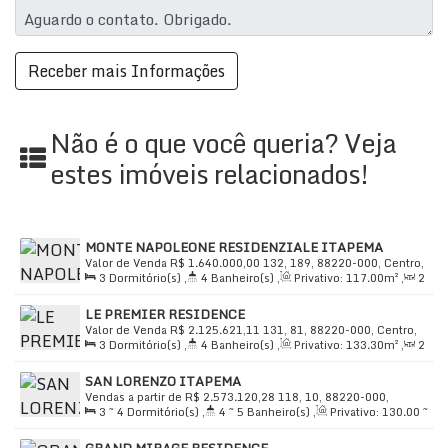
🏋️‍♂️
Academia
🏋️‍♀️
Academias de Ginástica
♿
Acesso a Deficientes
🥩
Açougue
💧
Água
Não é o que você queria? Veja
🚨
Alarme
estes imóveis relacionados!
🌟
Alto Padrão
🧺
Área de Serviço
📚
Banca de Revistas
🏦
Banco
MONTE NAPOLEONE RESIDENZIALE ITAPEMA
Valor de Venda
R$
1.640.000,00
132, 189, 88220-000, Centro,
🚲
Bicicletário
3
Dormitório(s)
,
4
Banheiro(s)
,
Privativo:
117
.00
m²
,
2
Itapema, Santa Catarina, Brasil
🍷
Bistrô com Adega
Sala(s)
,
3
Suíte(s)
,
Total:
165
.00
m²
,
2
Vaga(s)
,
300m
🍖
Churrasqueira
LE PREMIER RESIDENCE
Distância do Mar
,
Útil:
117
.00
m²
Valor de Venda
R$
2.125.621,11
131, 81, 88220-000, Centro,
🎬
Cinema
3
Dormitório(s)
,
4
Banheiro(s)
,
Privativo:
133
.30
m²
,
2
Itapema, Santa Catarina, Brasil
📺
Circuito de TV
Sala(s)
,
3
Suíte(s)
,
Total:
245
.00
m²
,
2
Vaga(s)
,
Útil:
SAN LORENZO ITAPEMA
133
.30
m²
🏢
Condomínio Fechado
Vendas a partir de
R$
2.573.120,28
118, 10, 88220-000,
👨‍🍳
Cozinha
3 ~ 4
Dormitório(s)
,
4 ~ 5
Banheiro(s)
,
Privativo:
130
.00
~
Centro, Itapema, Santa Catarina, Brasil
165
.00
m²
,
2
Sala(s)
,
3 ~ 4
Suíte(s)
,
Total:
181
.00
m²
,
2