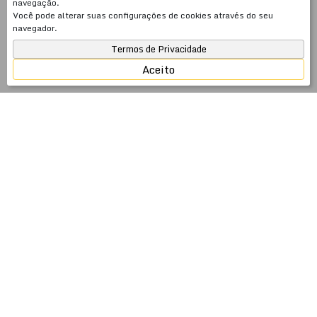
navegação.
Você pode alterar suas configurações de cookies através do seu
navegador.
Termos de Privacidade
Aceito
JSobrinho Imóveis — 26 anos cuidando do seu
patrimônio no litoral catarinense
Fundada em 2000, a JSobrinho Imóveis é uma
imobiliária com 26 anos de atuação especializada em
venda, aluguel anual e temporada em Meia Praia,
Itapema, Porto Belo e Balneário Camboriú — SC. Mais
do que intermediar negócios imobiliários, somos
especialistas em gestão de patrimônio: cuidamos do seu
imóvel com a mesma dedicação que você investiu para