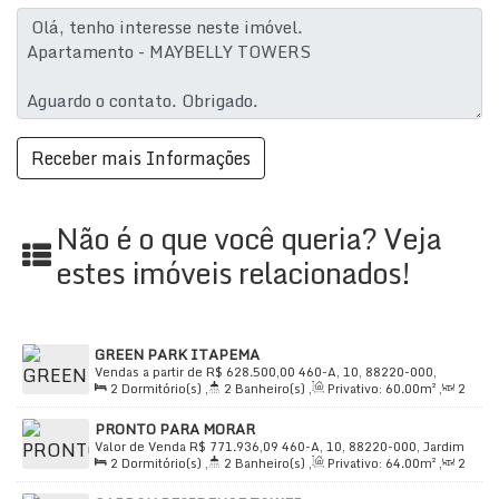
Estrutura e Diferenciais:
Condomínio fechado com segurança (alarme e
circuito de TV)
Academia completa e academias de ginástica na
proximidade
Acesso para deficientes
Área de serviço funcional
Não é o que você queria? Veja
Cozinha americana
estes imóveis relacionados!
Churrasqueira privativa
Bicicletário
Elevador social e de serviço
Sistema de água e energia individualizados
GREEN PARK ITAPEMA
Vendas a partir de
R$
628.500,00
460-A, 10, 88220-000,
2
Dormitório(s)
,
2
Banheiro(s)
,
Privativo:
60
.00
m²
,
2
Localização Privilegiada:
Jardim Praia Mar, Itapema, Santa Catarina, Brasil
Sala(s)
,
1
Suíte(s)
,
Total:
79
.00
m²
,
1
Vaga(s)
,
Útil:
PRONTO PARA MORAR
60
.00
m²
O
Maybelly Towers
está situado na
Rua Santa
Valor de Venda
R$
771.936,09
460-A, 10, 88220-000, Jardim
2
Dormitório(s)
,
2
Banheiro(s)
,
Privativo:
64
.00
m²
,
2
Praia Mar, Itapema, Santa Catarina, Brasil
Catarina, n° 210
, próximo ao Corpo de Bombeiros, no
Sala(s)
,
1
Suíte(s)
,
Total:
88
.00
m²
,
1
Vaga(s)
,
Útil: