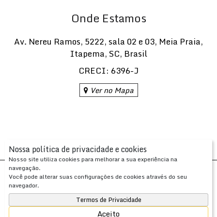
Onde Estamos
Av. Nereu Ramos
,
5222
,
sala 02 e 03
,
Meia Praia
,
Itapema
,
SC
,
Brasil
CRECI: 6396-J
Ver no Mapa
Nossa política de privacidade e cookies
Nosso site utiliza cookies para melhorar a sua experiência na
navegação.
Desenvolvido com
por
Você pode alterar suas configurações de cookies através do seu
Apresenta.me ~ Plataforma Imobiliária
navegador.
Copyright © 2026 ~ 0.0000s
Termos de Privacidade
Aceito