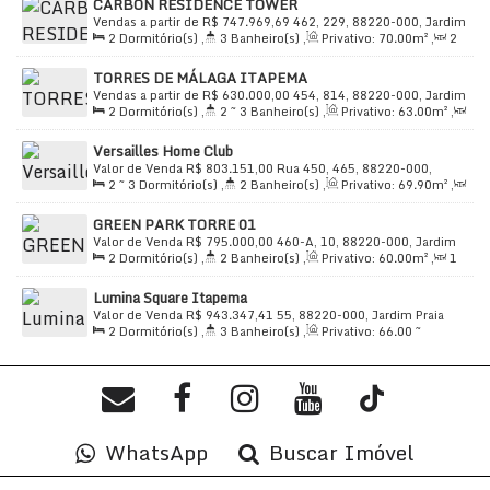
bairro Jardim Praia Mar. Região de fácil acesso com
CARBON RESIDENCE TOWER
64
.00
m²
Vendas a partir de
R$
747.969,69
462, 229, 88220-000, Jardim
importantes serviços ao redor, como açougues, bancos,
2
Dormitório(s)
,
3
Banheiro(s)
,
Privativo:
70
.00
m²
,
2
Praia Mar, Itapema, Santa Catarina, Brasil
bancas de revistas e mais. Um local ideal para quem
Sala(s)
,
2
Suíte(s)
,
Total:
99
.00
m²
,
1
Vaga(s)
,
Útil:
procura conveniência e tranquilidade.
TORRES DE MÁLAGA ITAPEMA
70
.00
m²
Vendas a partir de
R$
630.000,00
454, 814, 88220-000, Jardim
2
Dormitório(s)
,
2 ~ 3
Banheiro(s)
,
Privativo:
63
.00
m²
,
Praia Mar, Itapema, Santa Catarina, Brasil
Aproveite esta oportunidade de morar em um dos
2
Sala(s)
,
1 ~ 2
Suíte(s)
,
Total:
63
.00
m²
,
1
Vaga(s)
,
melhores bairros de Itapema. Entre em contato para
Versailles Home Club
Útil:
63
.00
m²
Valor de Venda
R$
803.151,00
Rua 450, 465, 88220-000,
agendar uma visita e conhecer melhor esse imóvel de
2 ~ 3
Dormitório(s)
,
2
Banheiro(s)
,
Privativo:
69
.90
m²
,
Jardim Praia Mar, Itapema, Santa Catarina, Brasil
alto padrão.
1
Sala(s)
,
1
Suíte(s)
,
Total:
69
.90
m²
,
1
Vaga(s)
,
1600m
GREEN PARK TORRE 01
Distância do Mar
,
Útil:
69
.90
m²
Endereço
: Rua Santa Catarina, n° 210, Jardim Praia
Valor de Venda
R$
795.000,00
460-A, 10, 88220-000, Jardim
2
Dormitório(s)
,
2
Banheiro(s)
,
Privativo:
60
.00
m²
,
1
Praia Mar, Itapema, Santa Catarina, Brasil
Mar, Itapema/SC, 88220-000.
Sala(s)
,
1
Suíte(s)
,
Total:
72
.00
m²
,
1
Vaga(s)
,
Útil:
Lumina Square Itapema
60
.00
m²
Valor de Venda
R$
943.347,41
55, 88220-000, Jardim Praia
2
Dormitório(s)
,
3
Banheiro(s)
,
Privativo:
66
.00
~
Mar, Itapema, Santa Catarina, Brasil
66
.65
m²
,
2
Sala(s)
,
2
Suíte(s)
,
Total:
66
.65
m²
,
1
Vaga(s)
,
1300m
Distância do Mar
,
Útil:
66
.65
m²
WhatsApp
Buscar Imóvel