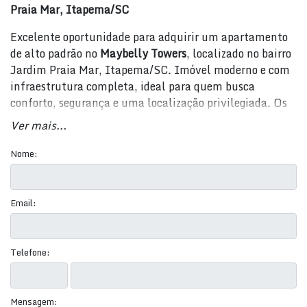
Praia Mar, Itapema/SC
Excelente oportunidade para adquirir um apartamento
de alto padrão no
Maybelly Towers
, localizado no bairro
Jardim Praia Mar, Itapema/SC. Imóvel moderno e com
infraestrutura completa, ideal para quem busca
conforto, segurança e uma localização privilegiada. Os
valores de venda variam entre
R$ 648.000,00 e R$
Ver mais...
788.000,00
.
Nome:
Detalhes do Imóvel:
Área total
: 88 m²
Email:
Área privativa
: 67,21 m² a 70,14 m²
Área útil
: 67,21 m² a 70,14 m²
Quartos
: 2
Telefone:
Suítes
: 2
Banheiros
: 3
Salas
: 2 ambientes
Mensagem:
Garagem
: 1 vaga