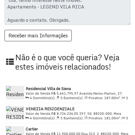
Não é o que você queria? Veja
estes imóveis relacionados!
Residencial Villa de Siena
Valor de Venda
R$
5.641.795,97
Avenida Nereu Ramos, 27,
4
Dormitório(s)
,
5
Banheiro(s)
,
Privativo:
187
.00
m²
,
2
88220-000, Meia Praia, Itapema, Santa Catarina, Brasil
Sala(s)
,
4
Suíte(s)
,
Total:
187
.00
m²
,
3
Vaga(s)
,
Útil:
VENEZIA RESIDENZIALE
187
.00
m²
Valor de Venda
R$
8.726.234,05
297, 50, 88220-000, Meia
4
Dormitório(s)
,
5
Banheiro(s)
,
Privativo:
181
.00
m²
,
3
Praia, Itapema, Santa Catarina, Brasil
Sala(s)
,
4
Suíte(s)
,
Total:
290
.00
m²
,
3
Vaga(s)
,
Útil:
Cartier
181
.00
m²
Valor de Venda
R$
11.900.000,00
Rua 313, 2, 88220-000, Meia