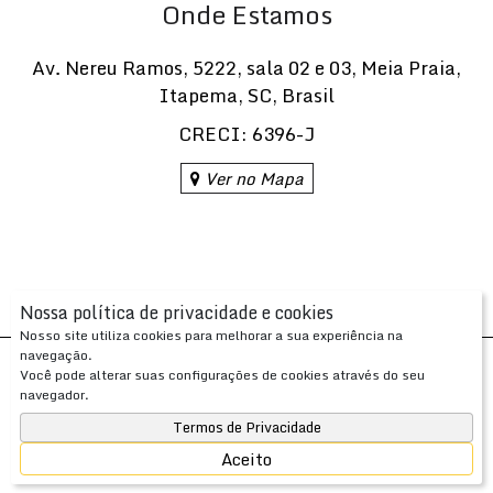
Onde Estamos
Av. Nereu Ramos
,
5222
,
sala 02 e 03
,
Meia Praia
,
Itapema
,
SC
,
Brasil
CRECI: 6396-J
Ver no Mapa
Nossa política de privacidade e cookies
Nosso site utiliza cookies para melhorar a sua experiência na
navegação.
Desenvolvido com
por
Você pode alterar suas configurações de cookies através do seu
Apresenta.me ~ Plataforma Imobiliária
navegador.
Copyright © 2026 ~ 0.0000s
Termos de Privacidade
Aceito