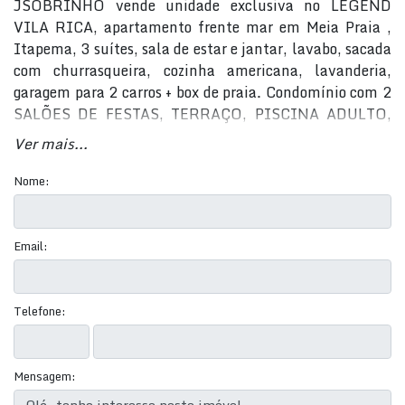
JSOBRINHO vende unidade exclusiva no LEGEND
VILA RICA, apartamento frente mar em Meia Praia ,
Itapema, 3 suítes, sala de estar e jantar, lavabo, sacada
com churrasqueira, cozinha americana, lavanderia,
garagem para 2 carros + box de praia. Condomínio com 2
SALÕES DE FESTAS, TERRAÇO, PISCINA ADULTO,
AQUECIDA, PISCINA INFANTIL, SAUNA,
Ver mais...
MASSAGEM, ESPAÇO SPAS,ESPAÇO KIDS,
PLAYGROUND, FIRE PLACE, no 18º pavimento mais
Nome:
lazer para a família com Academia, Sala de Jogos,
Espaço Gourmet, Wine Bar, Pub, Cozinha. Entrega
prevista para julho de 2026. Agende sua visita
Email:
personalizada HOJE MESMO!
Telefone:
Mensagem: