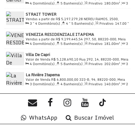
4
Dormitório(s)
,
5
Banheiro(s)
,
Privativo:
180
.00
m²
,
3
Praia, Itapema, Santa Catarina, Brasil
Sala(s)
,
4
Suíte(s)
,
Total:
166
.00
m²
,
3
Vaga(s)
,
Útil:
STRAIT TOWER
166
.00
~ 180
.00
m²
Vendas a partir de
R$
5.197.279,28
NEREU RAMOS, 2500,
3 ~ 4
Dormitório(s)
,
4 ~ 5
Banheiro(s)
,
Privativo:
147
.00
~
88220-000, Meia Praia, Itapema, Santa Catarina, Brasil
199
.00
m²
,
3
Sala(s)
,
3 ~ 4
Suíte(s)
,
Total:
260
.00
~
VENEZIA RESIDENZIALE ITAPEMA
335
.00
m²
,
2 ~ 3
Vaga(s)
,
Útil:
147
.00
~ 199
.00
m²
Vendas a partir de
R$
9.199.445,54
297, 50, 88220-000, Meia
4
Dormitório(s)
,
5
Banheiro(s)
,
Privativo:
181
.00
m²
,
3
Praia, Itapema, Santa Catarina, Brasil
Sala(s)
,
4
Suíte(s)
,
Total:
290
.00
m²
,
4 ~ 5
Vaga(s)
,
Villa De Capri
Útil:
181
.00
m²
Valor de Venda
R$
5.128.690,10
Rua 292, 14, 88220-000, Meia
4
Dormitório(s)
,
5
Banheiro(s)
,
Privativo:
202
.00
m²
,
3
Praia, Itapema, Santa Catarina, Brasil
Sala(s)
,
4
Suíte(s)
,
Total:
202
.00
m²
,
3
Vaga(s)
,
Útil:
La Rivière Itapema
202
.00
m²
Valor de Venda
R$
6.800.000,00
323-B, 94, 88220-000, Meia
3
Dormitório(s)
,
4
Banheiro(s)
,
Privativo:
140
.00
m²
,
2
Praia, Itapema, Santa Catarina, Brasil
Sala(s)
,
3
Suíte(s)
,
Total:
214
.20
m²
,
3
Vaga(s)
,
10m
Distância do Mar
,
Útil:
140
.00
m²
WhatsApp
Buscar Imóvel